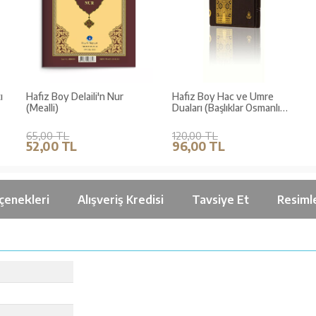
ı
Hafız Boy Delaili'n Nur
Hafız Boy Hac ve Umre
(Mealli)
Duaları (Başlıklar Osmanlı
Türkçesi)
65,00 TL
120,00 TL
52,00 TL
96,00 TL
çenekleri
Alışveriş Kredisi
Tavsiye Et
Resiml