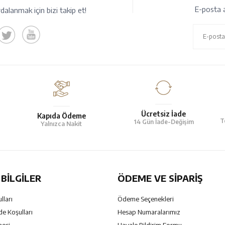
E-posta a
alanmak için bizi takip et!
Ücretsiz İade
Kapıda Ödeme
T
14 Gün İade-Değişim
Yalnızca Nakit
BILGILER
ÖDEME VE SİPARİŞ
lları
Ödeme Seçenekleri
de Koşulları
Hesap Numaralarımız
mesi
Havale Bildirim Formu