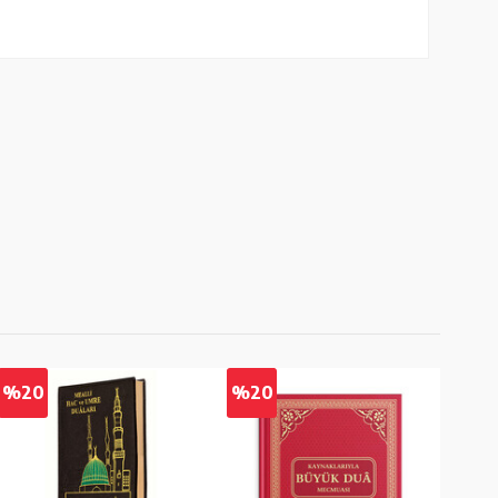
%20
%20
%2