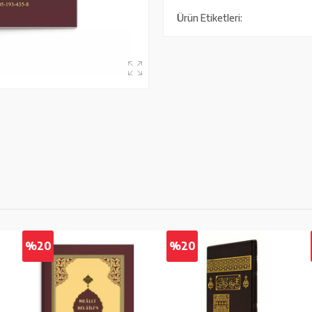
Ürün Etiketleri:
%20
%20