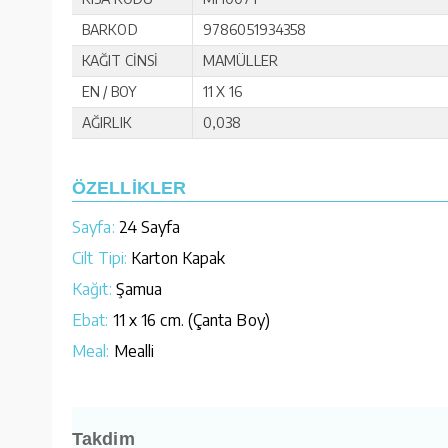
BARKOD
9786051934358
KAĞIT CİNSİ
MAMÜLLER
EN / BOY
11 X 16
AĞIRLIK
0,038
ÖZELLİKLER
Sayfa:
24 Sayfa
Cilt Tipi:
Karton Kapak
Kağıt:
Şamua
Ebat:
11 x 16 cm. (Çanta Boy)
Meal:
Mealli
Takdim