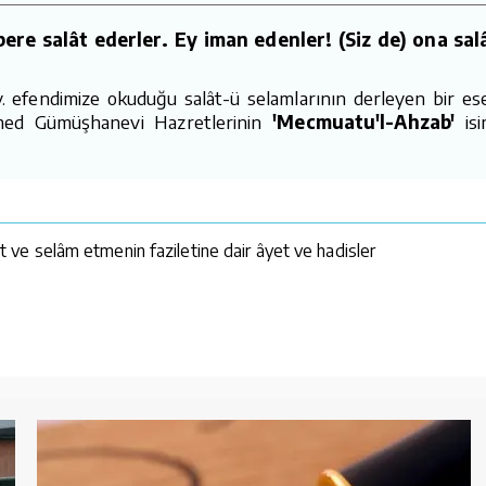
e salât ederler. Ey iman edenler! (Siz de) ona salâ
av. efendimize okuduğu salât-ü selamlarının derleyen bir e
Ahmed Gümüşhanevi Hazretlerinin
'Mecmuatu'l-Ahzab'
isi
e selâm etmenin faziletine dair âyet ve hadisler