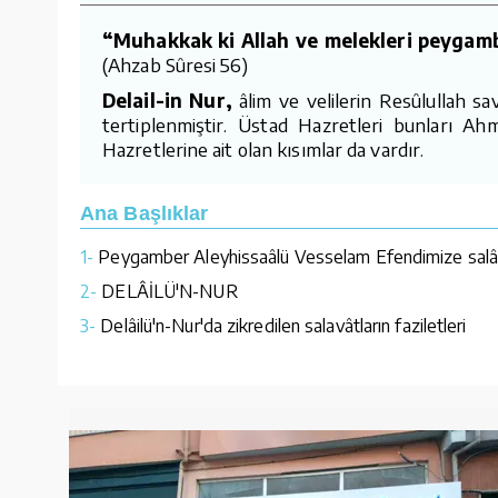
“Muhakkak ki Allah ve melekleri peygamber
(Ahzab Sûresi 56)
Delail-in Nur,
âlim ve velilerin Resûlullah s
tertiplenmiştir. Üstad Hazretleri bunları 
Hazretlerine ait olan kısımlar da vardır.
Ana Başlıklar
1-
Peygamber Aleyhissaâlü Vesselam Efendimize salât v
2-
DELÂİLÜ'N-NUR
3-
Delâilü'n-Nur'da zikredilen salavâtların faziletleri