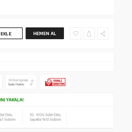
HEMEN AL
 EKLE
INI YAKALA!
et Ekle,
50 -
1000 Adet Ekle,
%7 İndirim
Sepette %10 İndirim