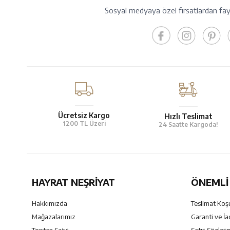
Sosyal medyaya özel fırsatlardan fayd
Ücretsiz Kargo
Hızlı Teslimat
1200 TL Üzeri
24 Saatte Kargoda!
HAYRAT NEŞRIYAT
ÖNEMLI 
Hakkımızda
Teslimat Koşu
Mağazalarımız
Garanti ve İa
Toptan Satış
Satış Sözleş