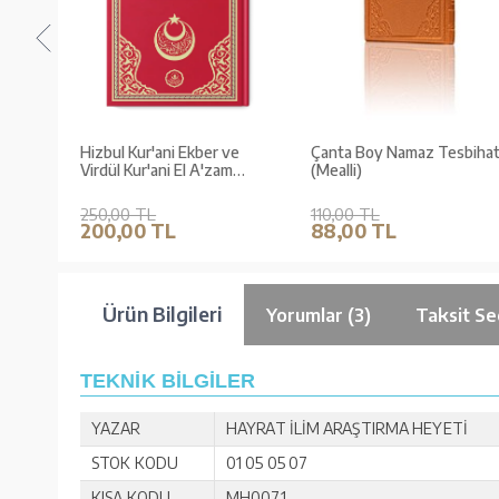
Hizbul Kur'ani Ekber ve
Çanta Boy Namaz Tesbihat
Virdül Kur'ani El A'zam
(Mealli)
(Kırmızı)
250,00 TL
110,00 TL
200,00 TL
88,00 TL
Ürün Bilgileri
Yorumlar (3)
Taksit Se
TEKNİK BİLGİLER
YAZAR
HAYRAT İLİM ARAŞTIRMA HEYETİ
STOK KODU
01 05 05 07
KISA KODU
MH0071