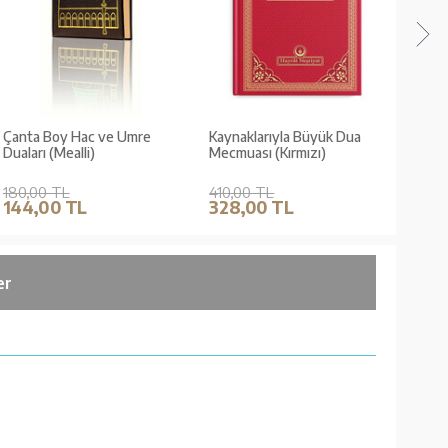
Çanta Boy Hac ve Umre
Kaynaklarıyla Büyük Dua
Günl
Duaları (Mealli)
Mecmuası (Kırmızı)
180,00 TL
410,00 TL
45,0
144,00 TL
328,00 TL
36,
er