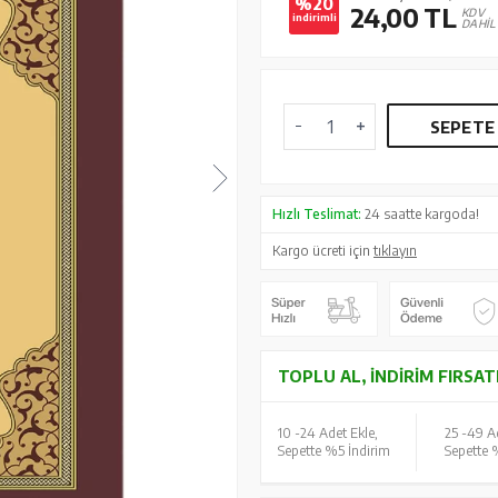
%20
24,00
TL
KDV
indirimli
DAHİL
SEPETE
Hızlı Teslimat:
24 saatte kargoda!
Kargo ücreti için
tıklayın
TOPLU AL, İNDIRIM FIRSAT
10 -
24 Adet Ekle,
25 -
49 Ad
Sepette %5 İndirim
Sepette 