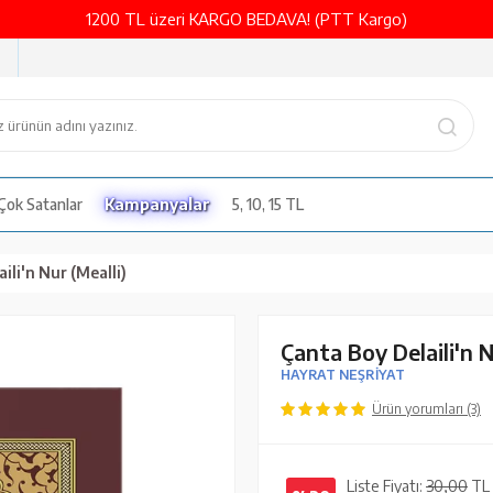
1200 TL üzeri KARGO BEDAVA! (PTT Kargo)
Çok Satanlar
Kampanyalar
5, 10, 15 TL
ili'n Nur (Mealli)
Çanta Boy Delaili'n N
HAYRAT NEŞRİYAT
Ürün yorumları (3)
Liste Fiyatı:
30,00
TL