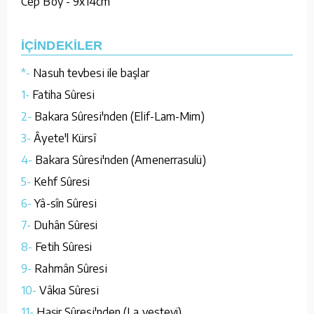
Cep Boy - 9x14cm
İÇİNDEKİLER
*-
Nasuh tevbesi ile başlar
1-
Fatiha Sûresi
2-
Bakara Sûresi'nden (Elif-Lam-Mim)
3-
Âyete'l Kürsî
4-
Bakara Sûresi'nden (Amenerrasulü)
5-
Kehf Sûresi
6-
Yâ-sîn Sûresi
7-
Duhân Sûresi
8-
Fetih Sûresi
9-
Rahmân Sûresi
10-
Vâkıa Sûresi
11-
Haşir Sûresi'nden (La yestevi)