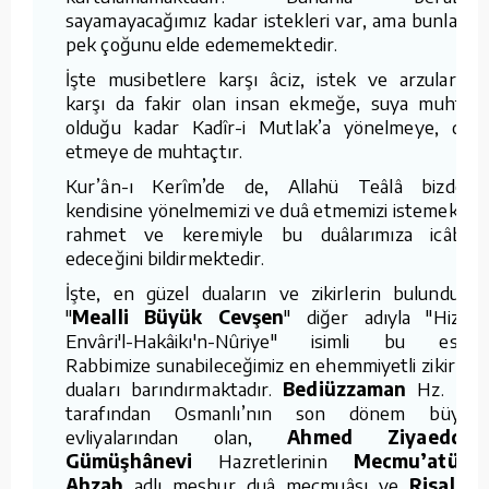
sayamayacağımız kadar istekleri var, ama bunların
pek çoğunu elde edememektedir.
İşte musibetlere karşı âciz, istek ve arzularına
karşı da fakir olan insan ekmeğe, suya muhtaç
olduğu kadar Kadîr-i Mutlak’a yönelmeye, duâ
etmeye de muhtaçtır.
Kur’ân-ı Kerîm’de de, Allahü Teâlâ bizden,
kendisine yönelmemizi ve duâ etmemizi istemekte,
rahmet ve keremiyle bu duâlarımıza icâbet
edeceğini bildirmektedir.
İşte, en güzel duaların ve zikirlerin bulunduğu
"
Mealli Büyük Cevşen
" diğer adıyla "Hizbü
Envâri'l-Hakâikı'n-Nûriye" isimli bu eser,
Rabbimize sunabileceğimiz en ehemmiyetli zikir ve
duaları barındırmaktadır.
Bediüzzaman
Hz. leri
tarafından Osmanlı’nın son dönem büyük
evliyalarından olan,
Ahmed Ziyaeddin
Gümüşhânevi
Hazretlerinin
Mecmu’atü’l-
Ahzab
adlı meşhur duâ mecmuâsı ve
Risale-i