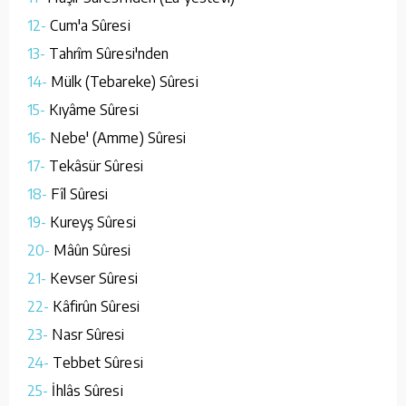
12-
Cum'a Sûresi
13-
Tahrîm Sûresi'nden
14-
Mülk (Tebareke) Sûresi
15-
Kıyâme Sûresi
16-
Nebe' (Amme) Sûresi
17-
Tekâsür Sûresi
18-
Fîl Sûresi
19-
Kureyş Sûresi
20-
Mâûn Sûresi
21-
Kevser Sûresi
22-
Kâfirûn Sûresi
23-
Nasr Sûresi
24-
Tebbet Sûresi
25-
İhlâs Sûresi