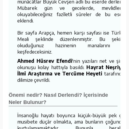
münâcâtlar Büyük Cevşen adlı bu eserde derlendi.
Mübarek gün ve gecelerde, mevlidlerde
okuyabileceğiniz fazîletli sûreler de bu esere
eklendi.
Bir sayfa Arapça, hemen karşı sayfası ise Türkçe
Meali şeklinde düzenlenmiştir. Bu şekilde
okuduğunuz hazinenin manalarını da
keşfedeceksiniz.
Ahmed Hüsrev Efendi
'nin yazıları net ve şirin,
okunuşu kolay hattıyla basıldı.
Hayrat Neşriyat
İlmî Araştırma ve Tercüme Heyeti
tarafından
dilimize çevrildi.
Önemi nedir? Nasıl Derlendi? İçerisinde
Neler Bulunur?
İnsanoğlu hayatı boyunca küçük-büyük pek çok
musibete düçâr olmakta, ama bunların çoğundan
kurtulamamaktadır. Bununla beraber