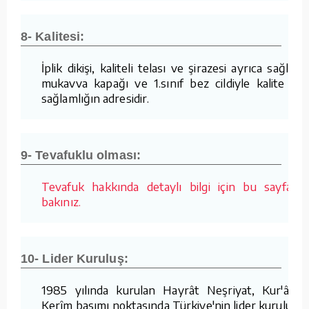
8- Kalitesi:
İplik dikişi, kaliteli telası ve şirazesi ayrıca sağlam
mukavva kapağı ve 1.sınıf bez cildiyle kalite ve
sağlamlığın adresidir.
9- Tevafuklu olması:
Tevafuk hakkında detaylı bilgi için bu sayfaya
bakınız.
10- Lider Kuruluş:
1985 yılında kurulan Hayrât Neşriyat, Kur'ân-ı
Kerîm basımı noktasında Türkiye'nin lider kuruluşu