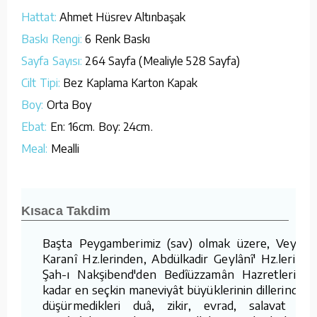
Hattat:
Ahmet Hüsrev Altınbaşak
Baskı Rengi:
6 Renk Baskı
Sayfa Sayısı:
264 Sayfa (Mealiyle 528 Sayfa)
Cilt Tipi:
Bez Kaplama Karton Kapak
Boy:
Orta Boy
Ebat:
En: 16cm. Boy: 24cm.
Meal:
Mealli
Kısaca Takdim
Başta Peygamberimiz (sav) olmak üzere, Veysel
Karanî Hz.lerinden, Abdülkadir Geylânî' Hz.lerine,
Şah-ı Nakşibend'den Bedîüzzamân Hazretleri'ne
kadar en seçkin maneviyât büyüklerinin dillerinden
düşürmedikleri duâ, zikir, evrad, salavat ve