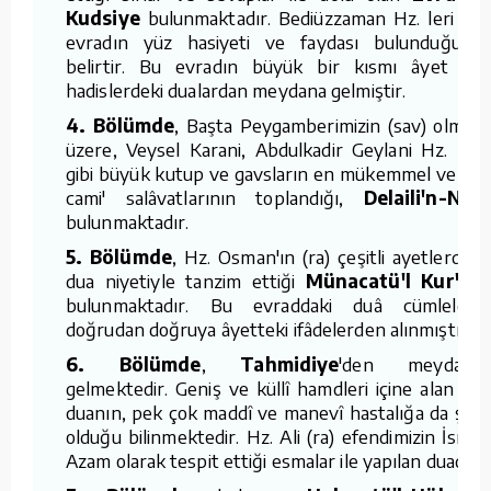
Kudsiye
bulunmaktadır. Bediüzzaman Hz. leri bu
evradın yüz hasiyeti ve faydası bulunduğunu
belirtir. Bu evradın büyük bir kısmı âyet ve
hadislerdeki dualardan meydana gelmiştir.
4. Bölümde
, Başta Peygamberimizin (sav) olmak
üzere, Veysel Karani, Abdulkadir Geylani Hz. leri
gibi büyük kutup ve gavsların en mükemmel ve en
cami' salâvatlarının toplandığı,
Delaili'n-Nur
bulunmaktadır.
5. Bölümde
, Hz. Osman'ın (ra) çeşitli ayetlerden
dua niyetiyle tanzim ettiği
Münacatü'l Kur'an
bulunmaktadır. Bu evraddaki duâ cümleleri,
doğrudan doğruya âyetteki ifâdelerden alınmıştır.
6. Bölümde
,
Tahmidiye
'den meydana
gelmektedir. Geniş ve küllî hamdleri içine alan bu
duanın, pek çok maddî ve manevî hastalığa da şifâ
olduğu bilinmektedir. Hz. Ali (ra) efendimizin İsm-i
Azam olarak tespit ettiği esmalar ile yapılan duadır.