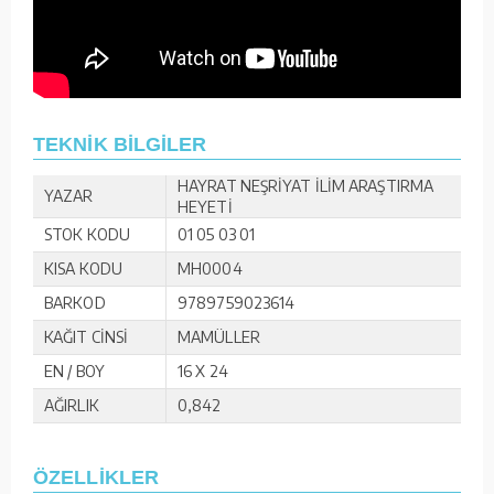
TEKNİK BİLGİLER
HAYRAT NEŞRİYAT İLİM ARAŞTIRMA
YAZAR
HEYETİ
STOK KODU
01 05 03 01
KISA KODU
MH0004
BARKOD
9789759023614
KAĞIT CİNSİ
MAMÜLLER
EN / BOY
16 X 24
AĞIRLIK
0,842
ÖZELLİKLER