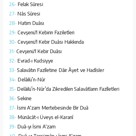
26-
Felak Sûresi
27-
Nâs Sûresi
28-
Hatim Duâsı
29-
Cevşenü'l Kebirin Faziletleri
30-
Cevşenü'l Kebir Duâsı Hakkında
31-
Cevşenü'l Kebir Duâsı
32-
Evrad-ı Kudsiyye
33-
Salavâtın Fazîletine Dâir Âyet ve Hadîsler
34-
Delâilü’n-Nûr
35-
Delâilü’n-Nûr’da Zikredilen Salavâtların Fazîletleri
36-
Sekine
37-
İsmi A‘zam Mertebesinde Bir Duâ
38-
Münâcât-ı Üveys el-Karanî
39-
Duâ-yı İsmi A‘zam
40-
Duâ-yı Tercümân-ı İsmi A‘zam