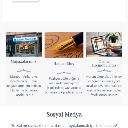
Mağazalarımız
Online
Hayrat Blog
Hizmetlerimiz
İstanbul, Ankara ve
Kur'an okumak, dinlemek
Faaliyet gösterdiğimiz
Isparta'da bulunan
ve öğrenmek için ayrıca
alanlarda yazdığımız
mağazalarımızın iletişim
meal ve tefsir okumak için
bilgilendirici yazılarımızı
bilgilerine buradan
online hizmetlerimizden
buradan takip edebilirsiniz.
ulaşabilirsiniz.
faydalanabilirsiniz.
Sosyal Medya
Sosyal medyaya özel fırsatlardan faydalanmak için bizi takip et!