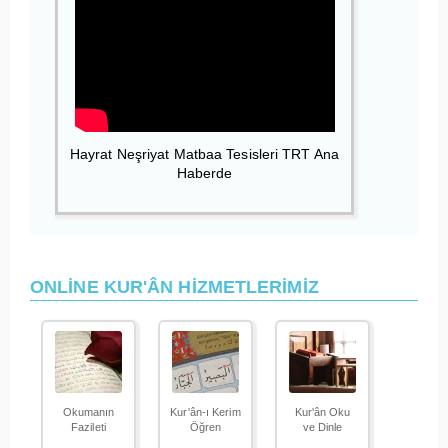
Hayrat Neşriyat Matbaa Tesisleri TRT Ana
Haberde
ONLİNE KUR'ÂN HİZMETLERİMİZ
Okumanın
Kur'ân-ı Kerim
Kur'ân Oku
Fazileti
Öğren
ve Dinle