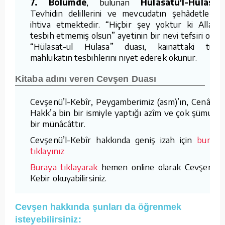
7. Bölümde
, bulunan
Hulasatü'l-Hülasa,
Tevhidin delillerini ve mevcudatın şehâdetlerini
ihtiva etmektedir. “Hiçbir şey yoktur ki Allah'ı
tesbih etmemiş olsun” ayetinin bir nevi tefsiri olan
“Hülasat-ul Hülasa” duası, kainattaki tüm
mahlukatın tesbihlerini niyet ederek okunur.
Kitaba adını veren Cevşen Duası
Cevşenü’l-Kebîr, Peygamberimiz (asm)’ın, Cenâb-ı
Hakk’a bin bir ismiyle yaptığı azîm ve çok şümullü
bir münâcâttır.
Cevşenü’l-Kebîr hakkında geniş izah için
burayı
tıklayınız
Buraya tıklayarak
hemen online olarak Cevşenü'l
Kebir okuyabilirsiniz.
Cevşen hakkında şunları da öğrenmek
isteyebilirsiniz: