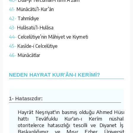
41-
Münâcâtü’l-Kur’ân
42-
Tahmîdiye
43-
Hulâsatü’l-Hulâsa
44-
Celcelûtiye’nin Mâhiyet ve Kıymeti
45-
Kasîde-i Celcelûtiye
46-
Münâcâtlar
NEDEN HAYRAT KUR'ÂN-I KERİMİ?
1- Hatasızdır:
Hayrât Neşriyat'ın basmış olduğu Ahmed Hüsrev
hattı Tevâfuklu Kur'an-ı Kerîm nüshaları,
otoritelerce hatasızlığı tescilli ve Diyanet İşleri
Başkanlığımız ve Mısır Ezher Üniversitesi