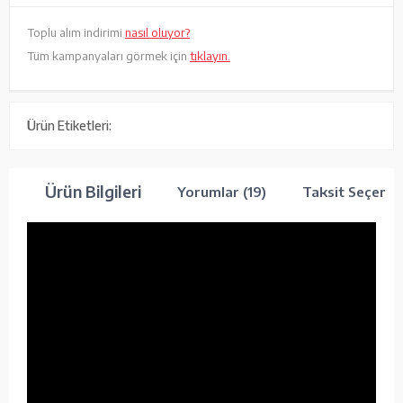
Toplu alım indirimi
nasıl oluyor?
Tüm kampanyaları görmek için
tıklayın.
Ürün Etiketleri:
Ürün Bilgileri
Yorumlar (19)
Taksit Seçenek