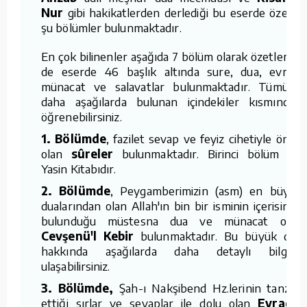
Nur
gibi hakikatlerden derlediği bu eserde özetle
şu bölümler bulunmaktadır.
En çok bilinenler aşağıda 7 bölüm olarak özetlense
de eserde 46 başlık altında sure, dua, evrad,
münacat ve salavatlar bulunmaktadır. Tümünü
daha aşağılarda bulunan içindekiler kısmından
öğrenebilirsiniz.
1. Bölümde
, fazilet sevap ve feyiz cihetiyle önde
olan
sûreler
bulunmaktadır. Birinci bölüm bir
Yasin Kitabıdır.
2. Bölümde
, Peygamberimizin (asm) en büyük
dualarından olan Allah'ın bin bir isminin içerisinde
bulunduğu müstesna dua ve münacat olan
Cevşenü'l Kebir
bulunmaktadır. Bu büyük dua
hakkında aşağılarda daha detaylı bilgiye
ulaşabilirsiniz.
3. Bölümde,
Şah-ı Nakşibend Hz.lerinin tanzim
ettiği sırlar ve sevaplar ile dolu olan
Evrad-ı