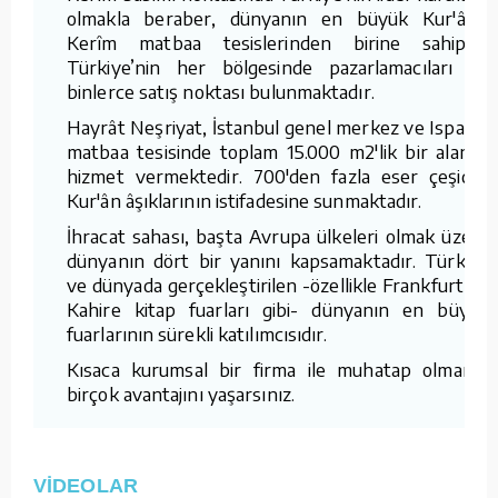
olmakla beraber, dünyanın en büyük Kur'ân-ı
Kerîm matbaa tesislerinden birine sahiptir.
Türkiye’nin her bölgesinde pazarlamacıları ve
binlerce satış noktası bulunmaktadır.
Hayrât Neşriyat, İstanbul genel merkez ve Isparta
matbaa tesisinde toplam 15.000 m2'lik bir alanda
hizmet vermektedir. 700'den fazla eser çeşidini
Kur'ân âşıklarının istifadesine sunmaktadır.
İhracat sahası, başta Avrupa ülkeleri olmak üzere
dünyanın dört bir yanını kapsamaktadır. Türkiye
ve dünyada gerçekleştirilen -özellikle Frankfurt ve
Kahire kitap fuarları gibi- dünyanın en büyük
fuarlarının sürekli katılımcısıdır.
Kısaca kurumsal bir firma ile muhatap olmanın
birçok avantajını yaşarsınız.
VİDEOLAR