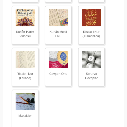
Kur'ân Hatim
Kur'ân Meali
Risale-i Nur
Videosu
Oku
(Osmanlıca)
Risale-i Nur
Cevşen Oku
Soru ve
(Latince)
Cevaplar
Makaleler