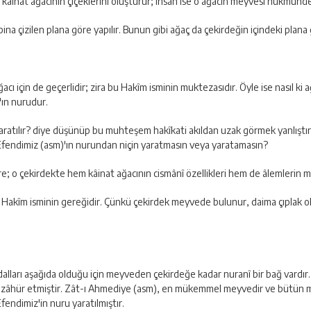
e kâinat ağacının çiçeklerini oluşturur; insan ise o ağacın meyvesi hükmünde
bina çizilen plana göre yapılır. Bunun gibi ağaç da çekirdeğin içindeki plana 
cı için de geçerlidir; zira bu Hakîm isminin muktezasıdır. Öyle ise nasıl ki a
'ın nurudur.
yaratılır? diye düşünüp bu muhteşem hakîkati akıldan uzak görmek yanlıştır;
 Efendimiz (asm)'ın nurundan niçin yaratmasın veya yaratamasın?
 o çekirdekte hem kâinat ağacının cismânî özellikleri hem de âlemlerin man
 Hakîm isminin gereğidir. Çünkü çekirdek meyvede bulunur, daima çıplak ol
 dalları aşağıda olduğu için meyveden çekirdeğe kadar nuranî bir bağ vardır
tezâhür etmiştir. Zât-ı Ahmediye (asm), en mükemmel meyvedir ve bütün m
fendimiz'in nuru yaratılmıştır.