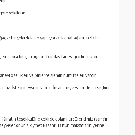
dir.
göre şekillenir.
ğaçlar bir çekirdekten yapılıyorsa; kâinat ağacının da bir
 zira koca bir çam ağacını buğday tanesi gibi küçük bir
evî özellikleri ve binlerce âlemin numuneleri vardır.
amaz. İşte o meyve insandır. İnsan meyvesi içinde en seçkini
. Kâinatın teşekkülüne çekirdek olan nur; Efendimiz (asm)'ın
eyveler onunla kıymet kazanır. Bütün maksatların yerine