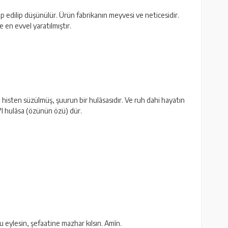
 edilip düşünülür. Ürün fabrikanın meyvesi ve neticesidir.
en evvel yaratılmıştır.
e histen süzülmüş, şuurun bir hulâsasıdır. Ve ruh dahi hayatın
ü'l hulâsa (özünün özü) dür.
şu eylesin, şefaatine mazhar kılsın. Amîn.