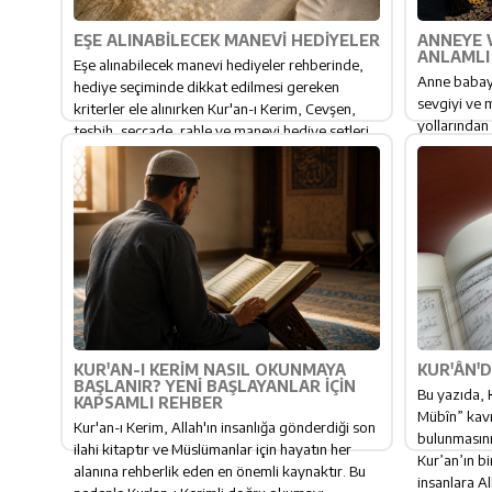
EŞE ALINABILECEK MANEVI HEDIYELER
ANNEYE 
ANLAMLI 
Eşe alınabilecek manevi hediyeler rehberinde,
Anne babaya
hediye seçiminde dikkat edilmesi gereken
sevgiyi ve 
kriterler ele alınırken Kur'an-ı Kerim, Cevşen,
yollarından 
tesbih, seccade, rahle ve manevi hediye setleri
seccade seti
gibi en anlamlı seçenekler detaylı olarak
yıllarca kul
inceleniyor. Kadın ve erkek eş için uygun
edeni hatırl
hediye...
KUR'AN-I KERIM NASIL OKUNMAYA
KUR'ÂN'D
BAŞLANIR? YENI BAŞLAYANLAR İÇIN
Bu yazıda, 
KAPSAMLI REHBER
Mübîn” kavr
Kur'an-ı Kerim, Allah'ın insanlığa gönderdiği son
bulunmasını
ilahi kitaptır ve Müslümanlar için hayatın her
Kur’an’ın bi
alanına rehberlik eden en önemli kaynaktır. Bu
insanlara All