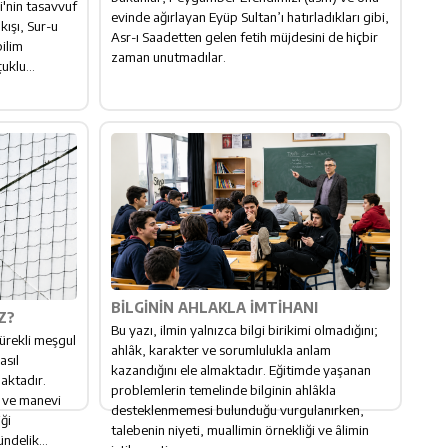
i'nin tasavvuf
evinde ağırlayan Eyüp Sultan’ı hatırladıkları gibi,
kışı, Sur-u
Asr-ı Saadetten gelen fetih müjdesini de hiçbir
bilim
zaman unutmadılar.
uklu...
BILGININ AHLAKLA İMTIHANI
Z?
Bu yazı, ilmin yalnızca bilgi birikimi olmadığını;
ürekli meşgul
ahlâk, karakter ve sorumlulukla anlam
asıl
kazandığını ele almaktadır. Eğitimde yaşanan
maktadır.
problemlerin temelinde bilginin ahlâkla
e ve manevi
desteklenmemesi bulunduğu vurgulanırken,
ği
talebenin niyeti, muallimin örnekliği ve âlimin
ndelik...