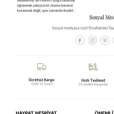
nedenle Kur'an-ı Kerim'i doğru okumayı
öğrenmek yalnızca bir okuma becerisi
kazanmak değil; aynı zamanda ibadet...
Sosyal Me
Sosyal medyaya özel fırsatlardan fayd
Ücretsiz Kargo
Hızlı Teslimat
1200 TL Üzeri
24 Saatte Kargoda!
HAYRAT NEŞRIYAT
ÖNEMLI 