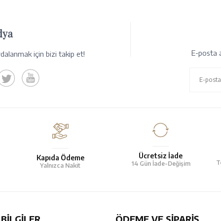
dya
E-posta a
alanmak için bizi takip et!
Ücretsiz İade
Kapıda Ödeme
T
14 Gün İade-Değişim
Yalnızca Nakit
BILGILER
ÖDEME VE SİPARİŞ