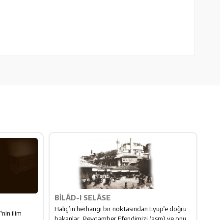
BILÂD-I SELÂSE
Haliç’in herhangi bir noktasından Eyüp’e doğru
nin ilim
bakanlar, Peygamber Efendimizi (asm) ve onu