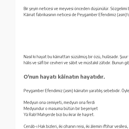
Bir şeyin neticesi ve meyvesi önceden düşünülür. Sözgelimi 
Kâinat fabrikasının neticesi de Peygamber Efendimiz (asm)'d
Nasıl ki hayat bu kâinattan süzülmüş bir özü, hulâsadır. Şuur
hâlis ve sâfî bir cevheri ve sâbit ve müstakil zâtıdır. Bunun 
O'nun hayatı kâinatın hayatıdır.
Peygamber Efendimiz (asm) kâinatın yaratılış sebebidir. Öyle
Medyun ona cemiyeti, medyun ona ferdi
Medyundur o masuma bütün bir beşeriyet
Yâ Rab! Mahşerde bizi bu ikrar ile haşret.
Cenâb-ı Hak bizleri, iki cihanın reisi, iki âlemin iftihar vesî