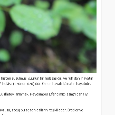
e histen süzülmüş, şuurun bir hulâsasıdır. Ve ruh dahi hayatın
ü'l hulâsa (özünün özü) dür. O'nun hayatı kâinatın hayatıdır.
Bu ifadeyi anlamak, Peygamber Efendimiz (asm)'ı daha iyi
, su, ateş) bu ağacın dallarını teşkîl eder. Bitkiler ve