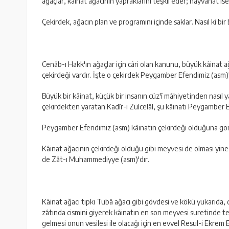
ağaçlar, kâinat ağacının yapraklarını teşkîl eder; hayvanat is
Çekirdek, ağacın plan ve programını içinde saklar. Nasıl ki bir 
Cenâb-ı Hakk'ın ağaçlar için câri olan kanunu, büyük kâinat ağa
çekirdeği vardır. İşte o çekirdek Peygamber Efendimiz (asm)
Büyük bir kâinat, küçük bir insanın cüz'î mâhiyetinden nasıl 
çekirdekten yaratan Kadîr-i Zülcelâl, şu kâinatı Peygamber
Peygamber Efendimiz (asm) kâinatın çekirdeği olduğuna göre;
Kâinat ağacının çekirdeği olduğu gibi meyvesi de olması yine
de Zât-ı Muhammediyye (asm)'dır.
Kâinat ağacı tıpkı Tubâ ağacı gibi gövdesi ve kökü yukarıda,
zâtında cismini giyerek kâinatın en son meyvesi suretinde 
gelmesi onun vesilesi ile olacağı için en evvel Resul-i Ekrem E