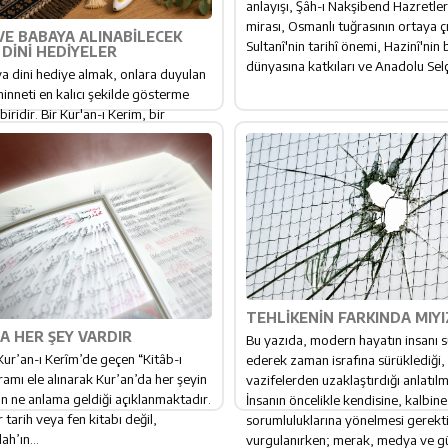
anlayışı, Şâh-ı Nakşibend Hazretler
mirası, Osmanlı tuğrasının ortaya çı
VE BABAYA ALINABILECEK
Sultanî'nin tarihî önemi, Hazinî'nin 
DINI HEDIYELER
dünyasına katkıları ve Anadolu Selç
 dini hediye almak, onlara duyulan
minneti en kalıcı şekilde gösterme
biridir. Bir Kur'an-ı Kerim, bir
 veya büyük yazılı bir Yasin kitabı,
lanılan ve her kullanıldığında hediye
atan bir vefa nişanesi olur.
TEHLIKENIN FARKINDA MIYI
A HER ŞEY VARDIR
Bu yazıda, modern hayatın insanı s
Kur’an-ı Kerîm’de geçen “Kitâb-ı
ederek zaman israfına sürüklediği, 
amı ele alınarak Kur’an’da her şeyin
vazifelerden uzaklaştırdığı anlatıl
n ne anlama geldiği açıklanmaktadır.
İnsanın öncelikle kendisine, kalbin
r tarih veya fen kitabı değil,
sorumluluklarına yönelmesi gerekti
ah’ın...
vurgulanırken; merak, medya ve gü