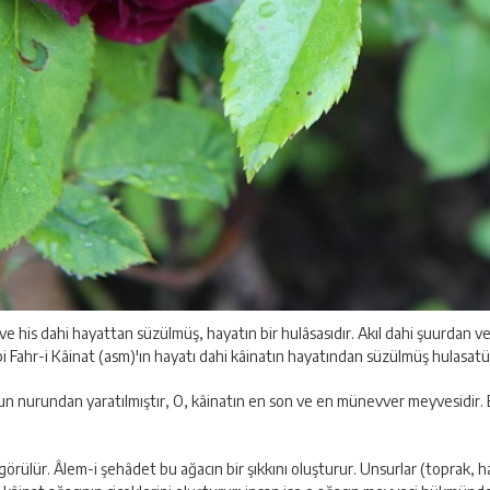
 ve his dahi hayattan süzülmüş, hayatın bir hulâsasıdır. Akıl dahi şuurdan v
gibi Fahr-i Kâinat (asm)'ın hayatı dahi kâinatın hayatından süzülmüş hulasat
n nurundan yaratılmıştır, O, kâinatın en son ve en münevver meyvesidir. 
rülür. Âlem-i şehâdet bu ağacın bir şıkkını oluşturur. Unsurlar (toprak, hava