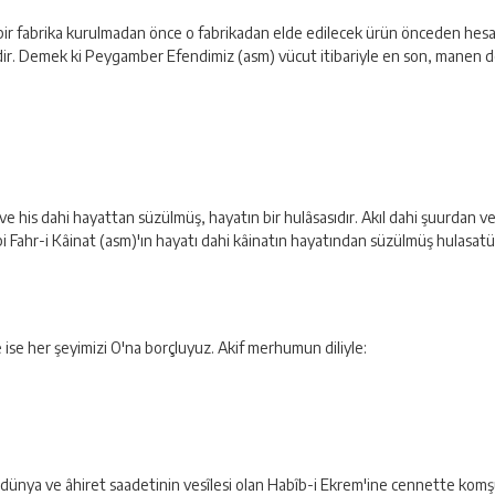
bir fabrika kurulmadan önce o fabrikadan elde edilecek ürün önceden hesap
ir. Demek ki Peygamber Efendimiz (asm) vücut itibariyle en son, manen de 
 ve his dahi hayattan süzülmüş, hayatın bir hulâsasıdır. Akıl dahi şuurdan v
gibi Fahr-i Kâinat (asm)'ın hayatı dahi kâinatın hayatından süzülmüş hulasat
 ise her şeyimizi O'na borçluyuz. Akif merhumun diliyle:
lesi, dünya ve âhiret saadetinin vesîlesi olan Habîb-i Ekrem'ine cennette kom