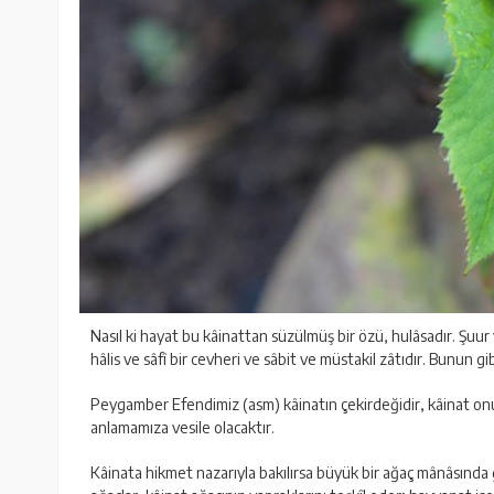
Nasıl ki hayat bu kâinattan süzülmüş bir özü, hulâsadır. Şuur
hâlis ve sâfî bir cevheri ve sâbit ve müstakil zâtıdır. Bunun 
Peygamber Efendimiz (asm) kâinatın çekirdeğidir, kâinat onu
anlamamıza vesile olacaktır.
Kâinata hikmet nazarıyla bakılırsa büyük bir ağaç mânâsında gö