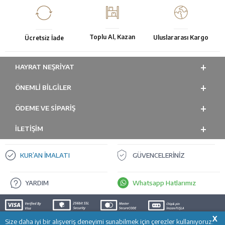
Toplu Al, Kazan
Uluslararası Kargo
Ücretsiz İade
HAYRAT NEŞRIYAT
ÖNEMLI BILGILER
ÖDEME VE SİPARİŞ
İLETİŞİM
KUR’AN İMALATI
GÜVENCELERİNİZ
YARDIM
Whatsapp Hatlarımız
X
Size daha iyi bir alışveriş deneyimi sunabilmek için çerezler kullanıyoruz.