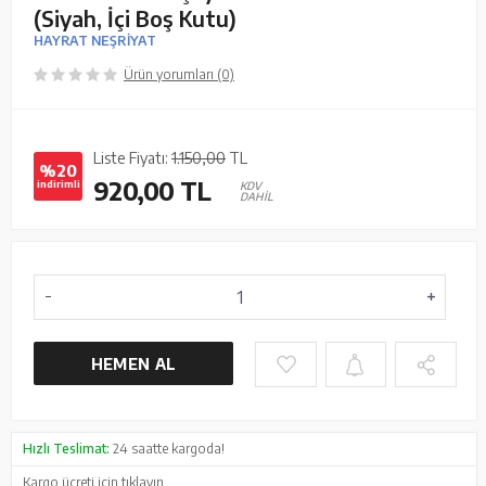
(Siyah, İçi Boş Kutu)
HAYRAT NEŞRİYAT
Ürün yorumları (0)
Liste Fiyatı:
1.150,00
TL
%20
920,00
TL
indirimli
KDV
DAHİL
HEMEN AL
Hızlı Teslimat:
24 saatte kargoda!
Kargo ücreti için
tıklayın