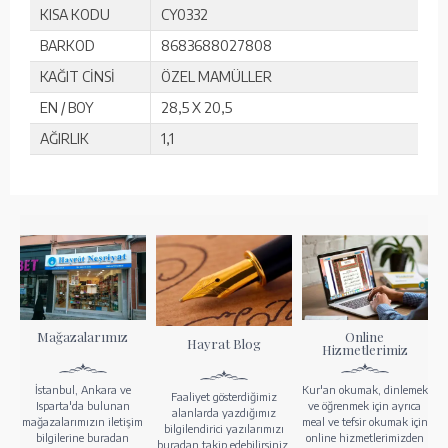
KISA KODU
CY0332
BARKOD
8683688027808
KAĞIT CİNSİ
ÖZEL MAMÜLLER
EN / BOY
28,5 X 20,5
AĞIRLIK
1,1
Mağazalarımız
Online
Hayrat Blog
Hizmetlerimiz
İstanbul, Ankara ve
Kur'an okumak, dinlemek
Faaliyet gösterdiğimiz
Isparta'da bulunan
ve öğrenmek için ayrıca
alanlarda yazdığımız
mağazalarımızın iletişim
meal ve tefsir okumak için
bilgilendirici yazılarımızı
bilgilerine buradan
online hizmetlerimizden
buradan takip edebilirsiniz.