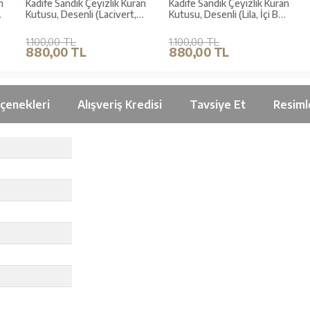
n
Kadife Sandık Çeyizlik Kuran
Kadife Sandık Çeyizlik Kuran
Kutusu, Desenli (Lacivert,
Kutusu, Desenli (Lila, İçi Boş
İçi Boş Kutu)
Kutu)
1.100,00 TL
1.100,00 TL
880,00 TL
880,00 TL
çenekleri
Alışveriş Kredisi
Tavsiye Et
Resiml