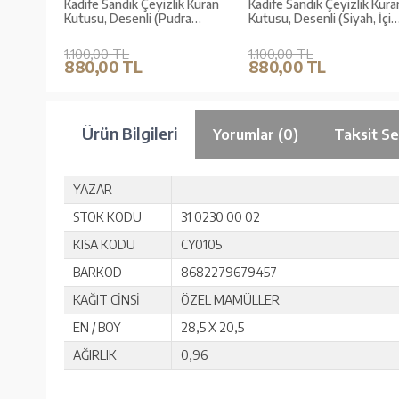
k Kuran
Kadife Sandık Çeyizlik Kuran
Kadife Sandık Çeyizlik Kura
İçi
Kutusu, Desenli (Pudra
Kutusu, Desenli (Siyah, İçi
Pembe, İçi Boş Kutu)
Boş Kutu)
1.100,00 TL
1.100,00 TL
880,00 TL
880,00 TL
Ürün Bilgileri
Yorumlar (0)
Taksit Se
YAZAR
STOK KODU
31 0230 00 02
KISA KODU
CY0105
BARKOD
8682279679457
KAĞIT CİNSİ
ÖZEL MAMÜLLER
EN / BOY
28,5 X 20,5
AĞIRLIK
0,96