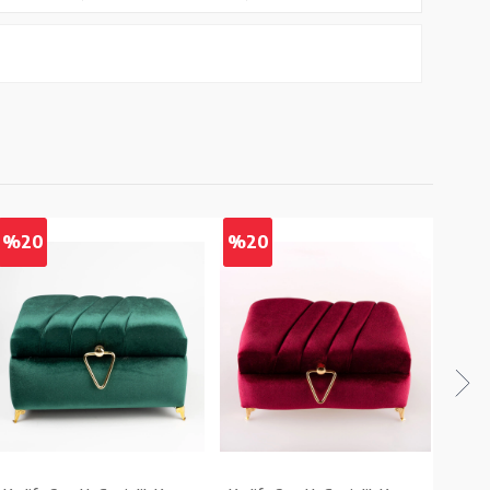
%20
%20
%2