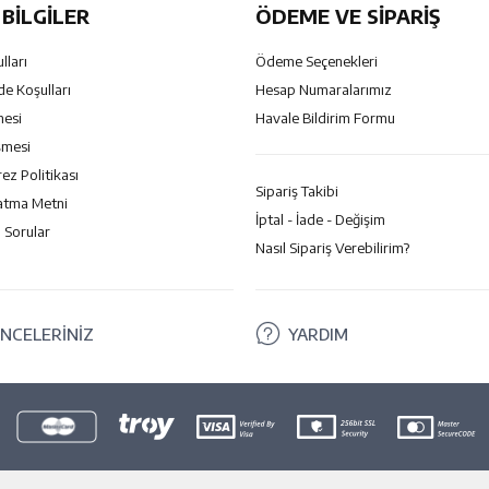
BILGILER
ÖDEME VE SİPARİŞ
lları
Ödeme Seçenekleri
de Koşulları
Hesap Numaralarımız
mesi
Havale Bildirim Formu
şmesi
rez Politikası
Sipariş Takibi
atma Metni
İptal - İade - Değişim
 Sorular
Nasıl Sipariş Verebilirim?
NCELERİNİZ
YARDIM