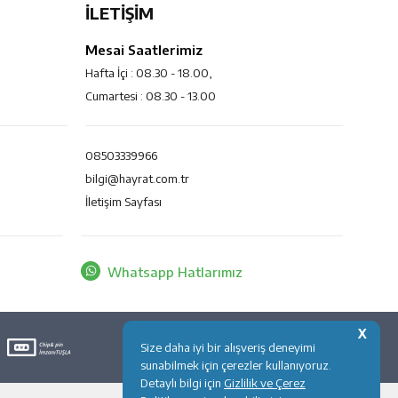
İLETİŞİM
Mesai Saatlerimiz
Hafta İçi : 08.30 - 18.00,
Cumartesi : 08.30 - 13.00
08503339966
bilgi@hayrat.com.tr
İletişim Sayfası
Whatsapp Hatlarımız
X
Size daha iyi bir alışveriş deneyimi
sunabilmek için çerezler kullanıyoruz.
Detaylı bilgi için
Gizlilik ve Çerez