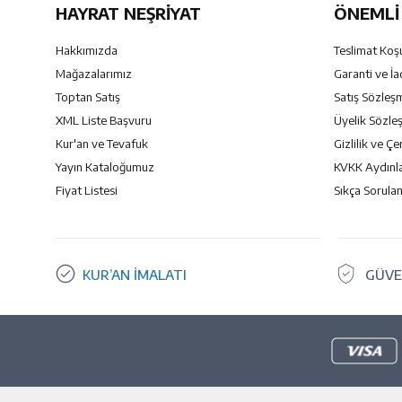
HAYRAT NEŞRIYAT
ÖNEMLI 
Hakkımızda
Teslimat Koşu
Mağazalarımız
Garanti ve İa
Toptan Satış
Satış Sözleş
XML Liste Başvuru
Üyelik Sözle
Kur'an ve Tevafuk
Gizlilik ve Çe
Yayın Kataloğumuz
KVKK Aydınl
Fiyat Listesi
Sıkça Sorulan
KUR’AN İMALATI
GÜVE