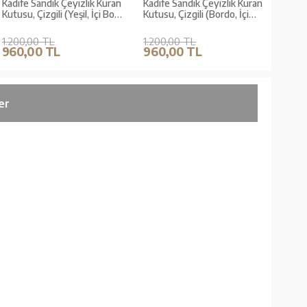
Kadife Sandık Çeyizlik Kuran
Kadife Sandık Çeyizlik Kuran
Kadif
Kutusu, Çizgili (Yeşil, İçi Boş
Kutusu, Çizgili (Bordo, İçi
Kutus
Kutu)
Boş Kutu)
Kutu
1.200,00 TL
1.200,00 TL
1.20
960,00 TL
960,00 TL
960
er