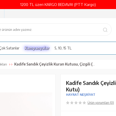
1200 TL üzeri KARGO BEDAVA! (PTT Kargo)
Çok Satanlar
Kampanyalar
5, 10, 15 TL
Kadife Sandık Çeyizlik Kuran Kutusu, Çizgili (Siyah, İçi Boş Kutu)
kları
Kadife Sandık Çeyizli
Kutu)
HAYRAT NEŞRİYAT
Ürün yorumları (0)