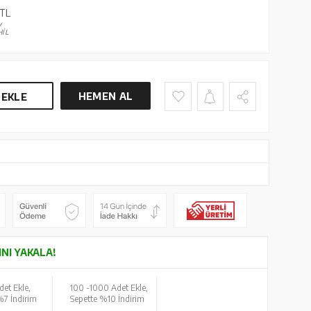
TL
V
İL
HEMEN AL
 EKLE
INI YAKALA!
det Ekle,
100 -
1000 Adet Ekle,
%7 İndirim
Sepette %10 İndirim