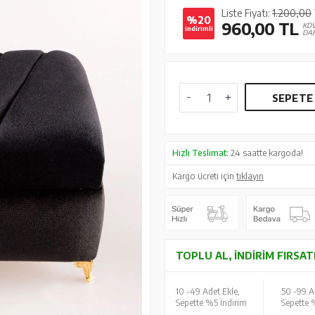
Liste Fiyatı:
1.200,00
%20
960,00
TL
KD
indirimli
DAH
SEPETE
Hızlı Teslimat:
24 saatte kargoda!
Kargo ücreti için
tıklayın
TOPLU AL, İNDIRIM FIRSAT
10 -
49 Adet Ekle,
50 -
99 A
Sepette %5 İndirim
Sepette 