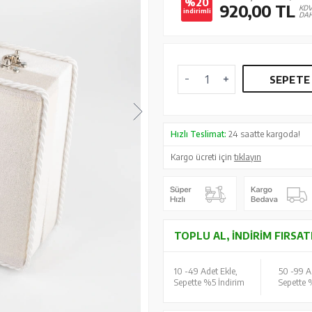
%20
920,00
TL
KD
indirimli
DAH
SEPETE
Hızlı Teslimat:
24 saatte kargoda!
Kargo ücreti için
tıklayın
TOPLU AL, İNDIRIM FIRSAT
10 -
49 Adet Ekle,
50 -
99 A
Sepette %5 İndirim
Sepette 