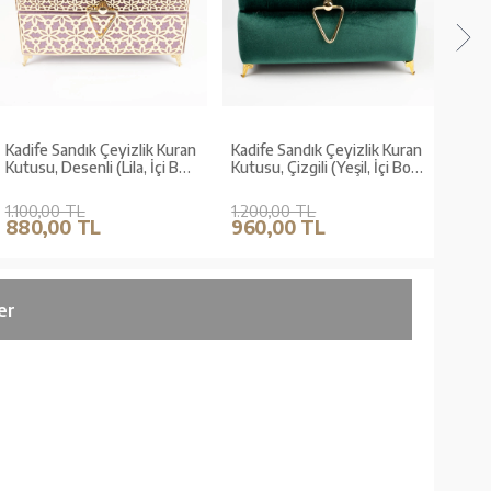
Kadife Sandık Çeyizlik Kuran
Kadife Sandık Çeyizlik Kuran
Kadif
Kutusu, Desenli (Lila, İçi Boş
Kutusu, Çizgili (Yeşil, İçi Boş
Kutus
Kutu)
Kutu)
Boş 
1.100,00 TL
1.200,00 TL
1.20
880,00 TL
960,00 TL
960
er