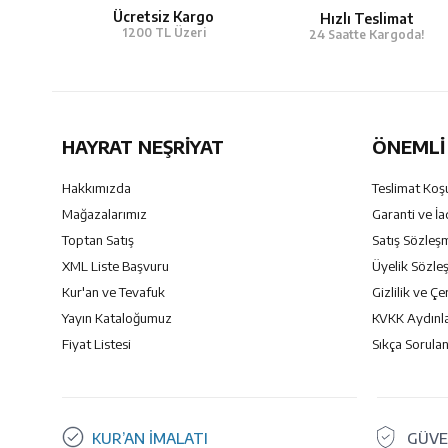
Ücretsiz Kargo
Hızlı Teslimat
1200 TL Üzeri
24 Saatte Kargoda!
HAYRAT NEŞRIYAT
ÖNEMLI 
Hakkımızda
Teslimat Koşu
Mağazalarımız
Garanti ve İa
Toptan Satış
Satış Sözleş
XML Liste Başvuru
Üyelik Sözle
Kur'an ve Tevafuk
Gizlilik ve Çe
Yayın Kataloğumuz
KVKK Aydınl
Fiyat Listesi
Sıkça Sorulan
KUR’AN İMALATI
GÜVE