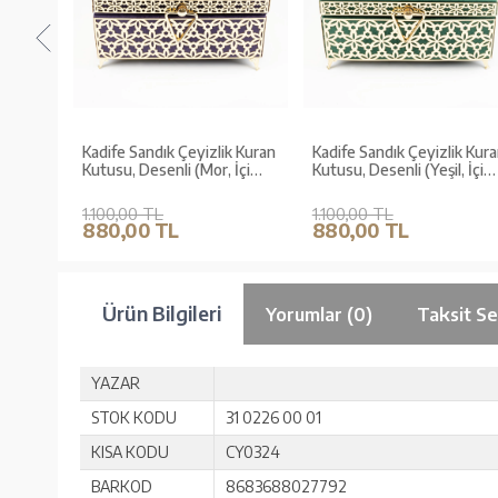
k Kuran
Kadife Sandık Çeyizlik Kuran
Kadife Sandık Çeyizlik Kura
utu)
Kutusu, Desenli (Mor, İçi
Kutusu, Desenli (Yeşil, İçi
Boş Kutu)
Boş Kutu)
1.100,00 TL
1.100,00 TL
880,00 TL
880,00 TL
Ürün Bilgileri
Yorumlar (0)
Taksit Se
YAZAR
STOK KODU
31 0226 00 01
KISA KODU
CY0324
BARKOD
8683688027792