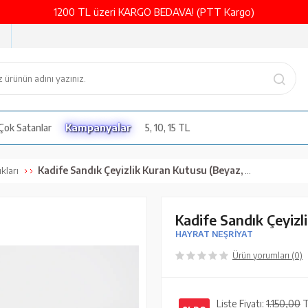
1200 TL üzeri KARGO BEDAVA! (PTT Kargo)
Çok Satanlar
Kampanyalar
5, 10, 15 TL
Kadife Sandık Çeyizlik Kuran Kutusu (Beyaz, İçi Boş Kutu)
kları
Kadife Sandık Çeyizl
HAYRAT NEŞRİYAT
Ürün yorumları (0)
Liste Fiyatı:
1.150,00
T