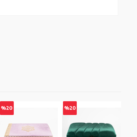
%20
%20
%2