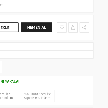
V
İL
HEMEN AL
 EKLE
INI YAKALA!
det Ekle,
100 -
1000 Adet Ekle,
%7 İndirim
Sepette %10 İndirim