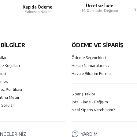
Ücretsiz İade
Kapıda Ödeme
T
14 Gün İade-Değişim
Yalnızca Nakit
BILGILER
ÖDEME VE SİPARİŞ
lları
Ödeme Seçenekleri
de Koşulları
Hesap Numaralarımız
mesi
Havale Bildirim Formu
şmesi
rez Politikası
Sipariş Takibi
atma Metni
İptal - İade - Değişim
 Sorular
Nasıl Sipariş Verebilirim?
NCELERİNİZ
YARDIM