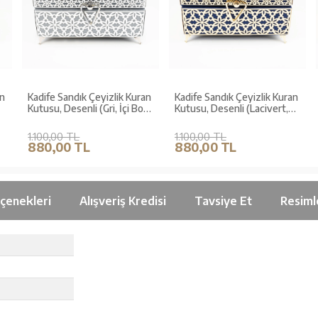
n
Kadife Sandık Çeyizlik Kuran
Kadife Sandık Çeyizlik Kuran
Kutusu, Desenli (Gri, İçi Boş
Kutusu, Desenli (Lacivert,
Kutu)
İçi Boş Kutu)
1.100,00 TL
1.100,00 TL
880,00 TL
880,00 TL
çenekleri
Alışveriş Kredisi
Tavsiye Et
Resiml