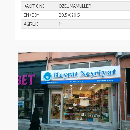
KAĞIT CİNSİ
ÖZEL MAMÜLLER
EN / BOY
28,5 X 20,5
AĞIRLIK
1,1