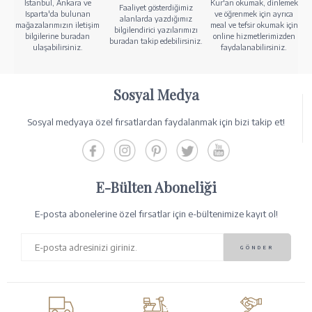
İstanbul, Ankara ve
Kur'an okumak, dinlemek
Faaliyet gösterdiğimiz
Isparta'da bulunan
ve öğrenmek için ayrıca
alanlarda yazdığımız
mağazalarımızın iletişim
meal ve tefsir okumak için
bilgilendirici yazılarımızı
bilgilerine buradan
online hizmetlerimizden
buradan takip edebilirsiniz.
ulaşabilirsiniz.
faydalanabilirsiniz.
Sosyal Medya
Sosyal medyaya özel fırsatlardan faydalanmak için bizi takip et!
E-Bülten Aboneliği
E-posta abonelerine özel fırsatlar için e-bültenimize kayıt ol!