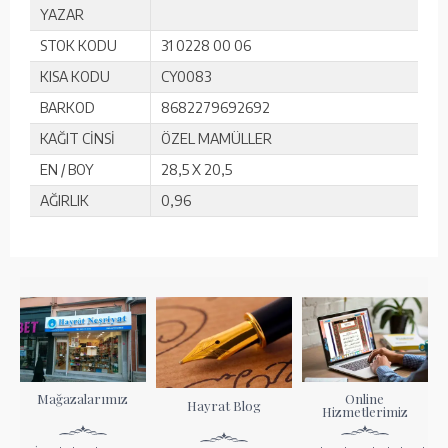
YAZAR
STOK KODU
31 0228 00 06
KISA KODU
CY0083
BARKOD
8682279692692
KAĞIT CİNSİ
ÖZEL MAMÜLLER
EN / BOY
28,5 X 20,5
AĞIRLIK
0,96
Mağazalarımız
Online
Hayrat Blog
Hizmetlerimiz