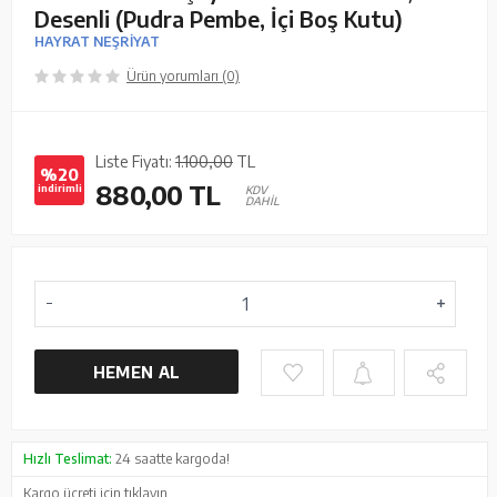
Desenli (Pudra Pembe, İçi Boş Kutu)
HAYRAT NEŞRİYAT
Ürün yorumları (0)
Liste Fiyatı:
1.100,00
TL
%20
880,00
TL
indirimli
KDV
DAHİL
HEMEN AL
Hızlı Teslimat:
24 saatte kargoda!
Kargo ücreti için
tıklayın