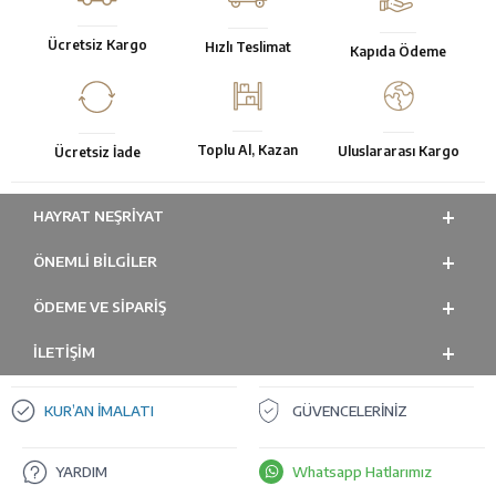
Ücretsiz Kargo
Hızlı Teslimat
Kapıda Ödeme
Toplu Al, Kazan
Uluslararası Kargo
Ücretsiz İade
HAYRAT NEŞRIYAT
ÖNEMLI BILGILER
ÖDEME VE SİPARİŞ
İLETİŞİM
KUR’AN İMALATI
GÜVENCELERİNİZ
YARDIM
Whatsapp Hatlarımız