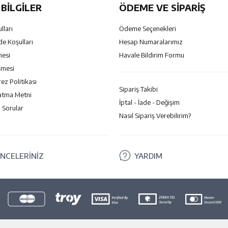
BILGILER
ÖDEME VE SİPARİŞ
lları
Ödeme Seçenekleri
de Koşulları
Hesap Numaralarımız
mesi
Havale Bildirim Formu
şmesi
rez Politikası
Sipariş Takibi
atma Metni
İptal - İade - Değişim
 Sorular
Nasıl Sipariş Verebilirim?
NCELERİNİZ
YARDIM