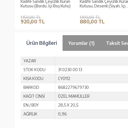
k Kuran
Kadife Sandık Çeyizlik Kuran
Kadife Sandık Çeyizlik Kura
 Kutu)
Kutusu (Bordo, İçi Boş Kutu)
Kutusu, Desenli (Siyah, İçi
Boş Kutu)
1.150,00 TL
1.100,00 TL
920,00 TL
880,00 TL
Ürün Bilgileri
Yorumlar (1)
Taksit Se
YAZAR
STOK KODU
31 0230 00 13
KISA KODU
CY0112
BARKOD
8682279679730
KAĞIT CİNSİ
ÖZEL MAMÜLLER
EN / BOY
28,5 X 20,5
AĞIRLIK
0,96