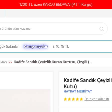
1200 TL üzeri KARGO BEDAVA! (PTT Kargo)
Çok Satanlar
Kampanyalar
5, 10, 15 TL
Kadife Sandık Çeyizlik Kuran Kutusu, Çizgili (Lila, İçi Boş Kutu)
kları
Kadife Sandık Çeyizlik
Kutu)
HAYRAT NEŞRİYAT
Ürün yorumları (1)