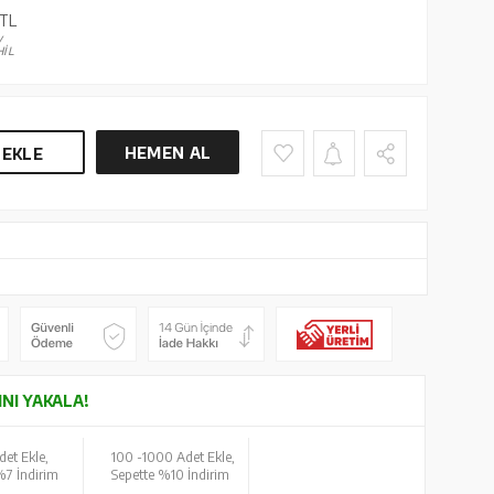
TL
V
İL
HEMEN AL
 EKLE
INI YAKALA!
det Ekle,
100 -
1000 Adet Ekle,
%7 İndirim
Sepette %10 İndirim