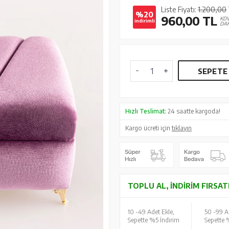
Liste Fiyatı:
1.200,00
%20
960,00
TL
KD
indirimli
DAH
SEPETE
Hızlı Teslimat:
24 saatte kargoda!
Kargo ücreti için
tıklayın
TOPLU AL, İNDIRIM FIRSAT
10 -
49 Adet Ekle,
50 -
99 A
Sepette %5 İndirim
Sepette 