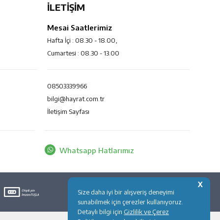
İLETİŞİM
Mesai Saatlerimiz
Hafta İçi : 08.30 - 18.00,
Cumartesi : 08.30 - 13.00
08503339966
bilgi@hayrat.com.tr
İletişim Sayfası
Whatsapp Hatlarımız
X
Size daha iyi bir alışveriş deneyimi
sunabilmek için çerezler kullanıyoruz.
Detaylı bilgi için
Gizlilik ve Çerez