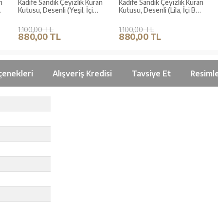
n
Kadife Sandık Çeyizlik Kuran
Kadife Sandık Çeyizlik Kuran
Kutusu, Desenli (Yeşil, İçi
Kutusu, Desenli (Lila, İçi Boş
Boş Kutu)
Kutu)
1.100,00 TL
1.100,00 TL
880,00 TL
880,00 TL
çenekleri
Alışveriş Kredisi
Tavsiye Et
Resiml