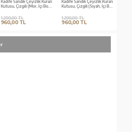
Kadife Sandık Çeyizlik Kuran
Kadife Sandık Çeyizlik Kuran
Kadif
Kutusu, Çizgili (Mor, İçi Boş
Kutusu, Çizgili (Siyah, İçi Boş
Kutus
Kutu)
Kutu)
Kutu
1.200,00 TL
1.200,00 TL
1.20
960,00 TL
960,00 TL
960
er