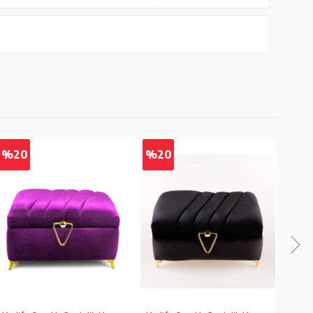
%20
%20
%2