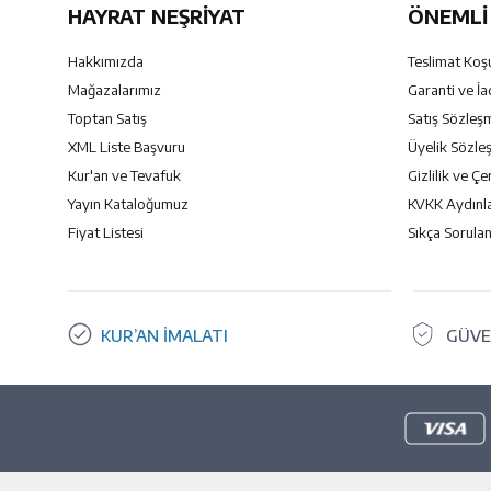
HAYRAT NEŞRIYAT
ÖNEMLI 
Hakkımızda
Teslimat Koşu
Mağazalarımız
Garanti ve İa
Toptan Satış
Satış Sözleş
XML Liste Başvuru
Üyelik Sözle
Kur'an ve Tevafuk
Gizlilik ve Çe
Yayın Kataloğumuz
KVKK Aydınl
Fiyat Listesi
Sıkça Sorulan
KUR’AN İMALATI
GÜVE