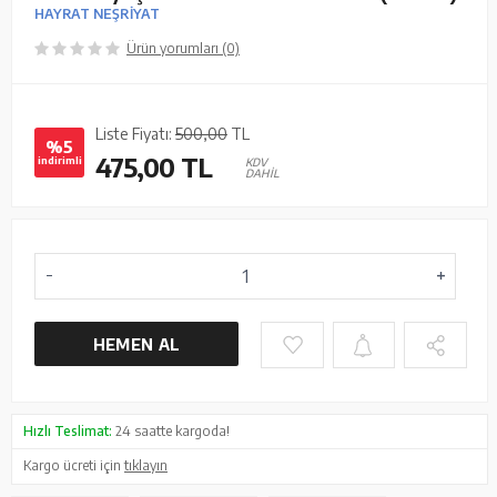
HAYRAT NEŞRİYAT
Ürün yorumları (0)
Liste Fiyatı:
500,00
TL
%5
475,00
TL
indirimli
KDV
DAHİL
HEMEN AL
Hızlı Teslimat:
24 saatte kargoda!
Kargo ücreti için
tıklayın