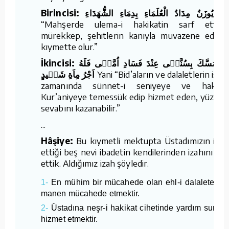
Birincisi: يُوزَنُ مِدَادُ الْعُلَمَاءِ بِدِمَاءِ الشُّهَدَاءِ
Ya
“Mahşerde ulema-i hakikatin sarf ettikle
mürekkep, şehitlerin kanıyla muvazene edilir;
kıymette olur.”
İkincisi: مَنْ تَمَسَّكَ بِسُنَّتٖى عِنْدَ فَسَادِ اُمَّتٖى فَلَهُ
اَجْرُ مِاَةِ شَهٖيدٍ
Yani “Bid’aların ve dalaletlerin istila
zamanında sünnet-i seniyeye ve hakikat
Kur’aniyeye temessük edip hizmet eden, yüz şeh
sevabını kazanabilir.”
...
Hâşiye:
Bu kıymetli mektupta Üstadımızın işar
ettiği beş nevi ibadetin kendilerinden izahını tal
ettik. Aldığımız izah şöyledir.
1-
En mühim bir mücahede olan ehl-i dalalete kar
manen mücahede etmektir.
2-
Üstadına neşr-i hakikat cihetinde yardım suretiy
hizmet etmektir.