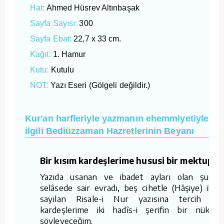
Hat:
Ahmed Hüsrev Altınbaşak
Sayfa Sayısı:
300
Sayfa Ebat:
22,7 x 33 cm.
Kağıt:
1. Hamur
Kutu:
Kutulu
NOT:
Yazı Eseri (Gölgeli değildir.)
Kur'an harfleriyle yazmanın ehemmiyetiyle
ilgili Bediüzzaman Hazretlerinin Beyanı
Bir kısım kardeşlerime hususi bir mektuptu
Yazıda usanan ve ibadet ayları olan şuhûr
selâsede sair evradı, beş cihetle (Hâşiye) ibad
sayılan Risale-i Nur yazısına tercih ed
kardeşlerime iki hadîs-i şerifin bir nüktesi
söyleyeceğim.