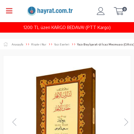
0
1200 TL üzeri KARGO BEDAVA! (PTT Kargo)
Anasayfa
Risale-i Nur
Yazı Eserleri
Yazı Boy İşarat-ül İcaz Mecmuası (Ciltsiz