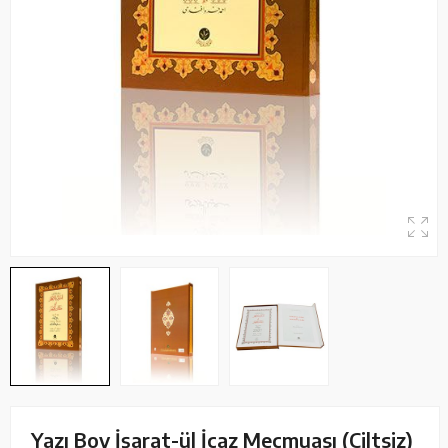
Yazı Boy İşarat-ül İcaz Mecmuası (Ciltsiz)