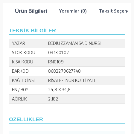
Ürün Bilgileri
Yorumlar (0)
Taksit Seçenekl
TEKNİK BİLGİLER
YAZAR
BEDİÜZZAMAN SAİD NURSİ
STOK KODU
03 13 01 02
KISA KODU
RN0109
BARKOD
8682279627748
KAĞIT CİNSİ
RİSALE-İ NUR KÜLLİYATI
EN / BOY
24,8 X 34,8
AĞIRLIK
2,182
ÖZELLİKLER