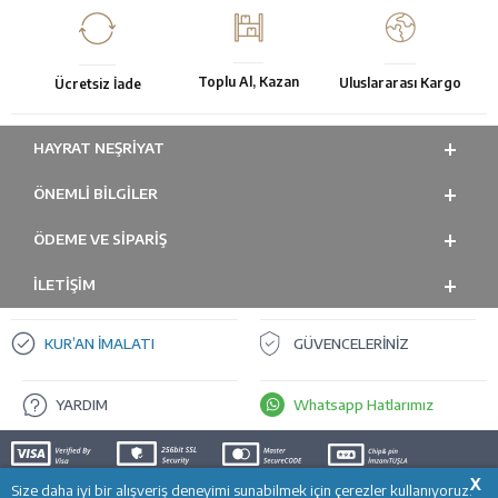
Toplu Al, Kazan
Uluslararası Kargo
Ücretsiz İade
HAYRAT NEŞRIYAT
ÖNEMLI BILGILER
ÖDEME VE SİPARİŞ
İLETİŞİM
KUR’AN İMALATI
GÜVENCELERİNİZ
YARDIM
Whatsapp Hatlarımız
X
Size daha iyi bir alışveriş deneyimi sunabilmek için çerezler kullanıyoruz.