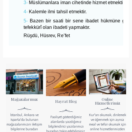
3-
Müslümanlara iman cihetinde hizmet etmektir.
4-
Kalemle ilmi tahsil etmektir.
5-
Bazen bir saati bir sene ibadet hükmüne geç
tefekkürî olan ibadeti yapmaktır.
Rüşdü, Hüsrev, Re’fet
Mağazalarımız
Online
Hayrat Blog
Hizmetlerimiz
İstanbul, Ankara ve
Kur'an okumak, dinlemek
Faaliyet gösterdiğimiz
Isparta'da bulunan
ve öğrenmek için ayrıca
alanlarda yazdığımız
mağazalarımızın iletişim
meal ve tefsir okumak için
bilgilendirici yazılarımızı
bilgilerine buradan
online hizmetlerimizden
buradan takip edebilirsiniz.