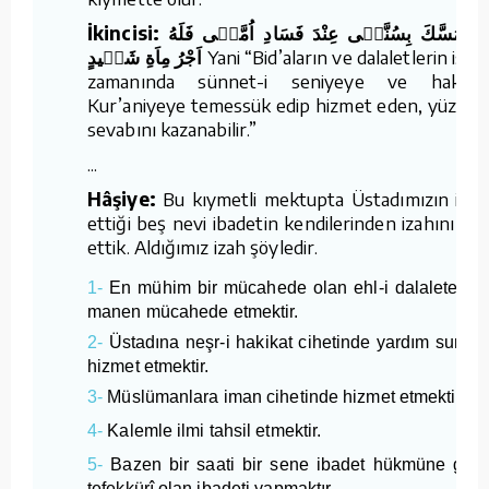
İkincisi: مَنْ تَمَسَّكَ بِسُنَّتٖى عِنْدَ فَسَادِ اُمَّتٖى فَلَهُ
اَجْرُ مِاَةِ شَهٖيدٍ
Yani “Bid’aların ve dalaletlerin istila
zamanında sünnet-i seniyeye ve hakikat
Kur’aniyeye temessük edip hizmet eden, yüz şeh
sevabını kazanabilir.”
...
Hâşiye:
Bu kıymetli mektupta Üstadımızın işar
ettiği beş nevi ibadetin kendilerinden izahını tal
ettik. Aldığımız izah şöyledir.
1-
En mühim bir mücahede olan ehl-i dalalete kar
manen mücahede etmektir.
2-
Üstadına neşr-i hakikat cihetinde yardım suretiy
hizmet etmektir.
3-
Müslümanlara iman cihetinde hizmet etmektir.
4-
Kalemle ilmi tahsil etmektir.
5-
Bazen bir saati bir sene ibadet hükmüne geç
tefekkürî olan ibadeti yapmaktır.