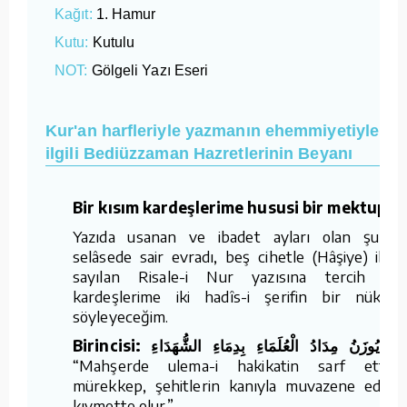
Kağıt:
1. Hamur
Kutu:
Kutulu
NOT:
Gölgeli Yazı Eseri
Kur'an harfleriyle yazmanın ehemmiyetiyle
ilgili Bediüzzaman Hazretlerinin Beyanı
Bir kısım kardeşlerime hususi bir mektuptu
Yazıda usanan ve ibadet ayları olan şuhûr
selâsede sair evradı, beş cihetle (Hâşiye) ibad
sayılan Risale-i Nur yazısına tercih ed
kardeşlerime iki hadîs-i şerifin bir nüktesi
söyleyeceğim.
Birincisi: يُوزَنُ مِدَادُ الْعُلَمَاءِ بِدِمَاءِ الشُّهَدَاءِ
Ya
“Mahşerde ulema-i hakikatin sarf ettikle
mürekkep, şehitlerin kanıyla muvazene edilir;
kıymette olur.”