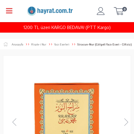
0
1200 TL üzeri KARGO BEDAVA! (PTT Kargo)
Anasayfa
Risale-i Nur
Yazı Eserleri
Siracun-Nur (Gölgeli Yazı Eseri - Ciltsiz)