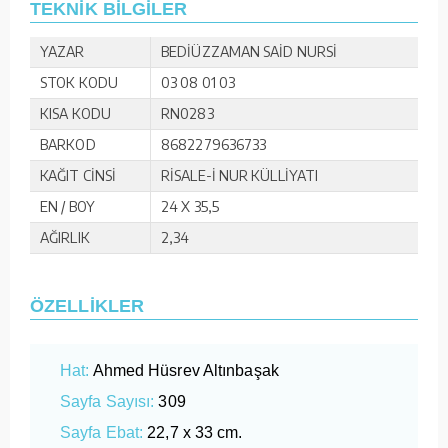
TEKNİK BİLGİLER
YAZAR
BEDİÜZZAMAN SAİD NURSİ
STOK KODU
03 08 01 03
KISA KODU
RN0283
BARKOD
8682279636733
KAĞIT CİNSİ
RİSALE-İ NUR KÜLLİYATI
EN / BOY
24 X 35,5
AĞIRLIK
2,34
ÖZELLİKLER
Hat:
Ahmed Hüsrev Altınbaşak
Sayfa Sayısı:
309
Sayfa Ebat:
22,7 x 33 cm.