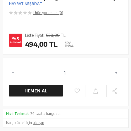
HAYRAT NEŞRİYAT
Ürün yorumları (0)
Liste Fiyatı:
520,00
TL
%5
494,00
TL
indirimli
KDV
DAHİL
HEMEN AL
Hızlı Teslimat:
24 saatte kargoda!
Kargo ücreti için
tıklayın