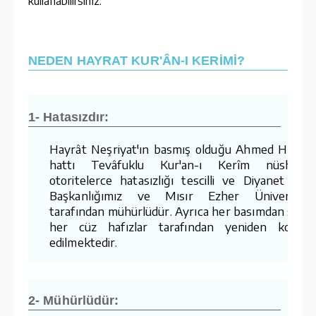
kullanabilirsiniz.
NEDEN HAYRAT KUR'ÂN-I KERİMİ?
1- Hatasızdır:
Hayrât Neşriyat'ın basmış olduğu Ahmed Hüsre
hattı Tevâfuklu Kur'an-ı Kerîm nüshaları
otoritelerce hatasızlığı tescilli ve Diyanet İşler
Başkanlığımız ve Mısır Ezher Üniversites
tarafından mühürlüdür. Ayrıca her basımdan sonr
her cüz hafızlar tarafından yeniden kontro
edilmektedir.
2- Mühürlüdür: