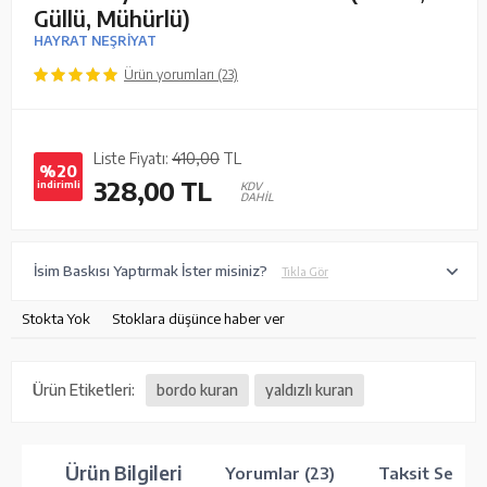
Güllü, Mühürlü)
HAYRAT NEŞRİYAT
Ürün yorumları (23)
Liste Fiyatı:
410,00
TL
%20
328,00
TL
indirimli
KDV
DAHİL
İsim Baskısı Yaptırmak İster misiniz?
Tıkla Gör
Stokta Yok
Stoklara düşünce haber ver
Ürün Etiketleri:
bordo kuran
yaldızlı kuran
Ürün Bilgileri
Yorumlar (23)
Taksit Seçene