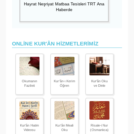
Hayrat Neşriyat Matbaa Tesisleri TRT Ana
Haberde
ONLİNE KUR'ÂN HİZMETLERİMİZ
Okumanın
Kur'ân-ı Kerim
Kur'ân Oku
Fazileti
Öğren
ve Dinle
Kur'ân Hatim
Kur'ân Meali
Risale-i Nur
Videosu
Oku
(Osmanlıca)