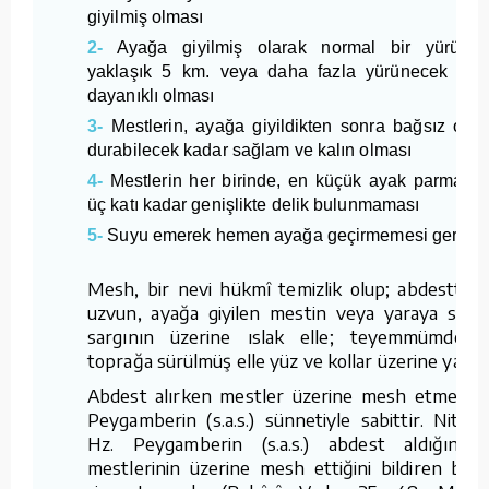
giyilmiş olması
2-
Ayağa giyilmiş olarak normal bir yürüyüş
yaklaşık 5 km. veya daha fazla yürünecek kad
dayanıklı olması
3-
Mestlerin, ayağa giyildikten sonra bağsız olar
durabilecek kadar sağlam ve kalın olması
4-
Mestlerin her birinde, en küçük ayak parmağın
üç katı kadar genişlikte delik bulunmaması
5-
Suyu emerek hemen ayağa geçirmemesi gerekir
Mesh, bir nevi hükmî temizlik olup; abdestte b
uzvun, ayağa giyilen mestin veya yaraya sarıl
sargının üzerine ıslak elle; teyemmümde i
toprağa sürülmüş elle yüz ve kollar üzerine yapılır
Abdest alırken mestler üzerine mesh etmek H
Peygamberin (s.a.s.) sünnetiyle sabittir. Niteki
Hz. Peygamberin (s.a.s.) abdest aldığını 
mestlerinin üzerine mesh ettiğini bildiren birç