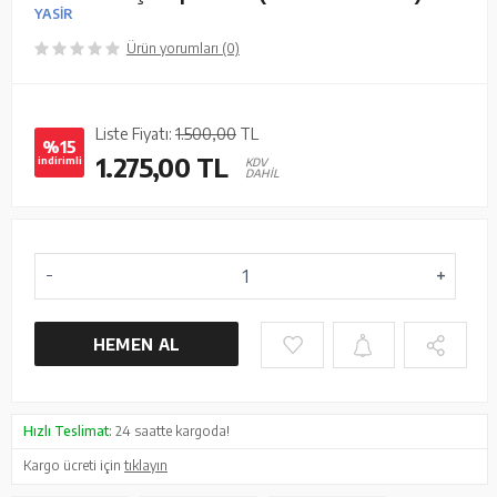
YASİR
Ürün yorumları (0)
Liste Fiyatı:
1.500,00
TL
%15
1.275,00
TL
indirimli
KDV
DAHİL
HEMEN AL
Hızlı Teslimat:
24 saatte kargoda!
Kargo ücreti için
tıklayın