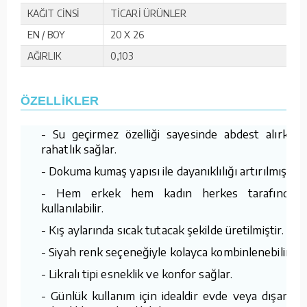
KAĞIT CİNSİ
TİCARİ ÜRÜNLER
EN / BOY
20 X 26
AĞIRLIK
0,103
ÖZELLİKLER
- Su geçirmez özelliği sayesinde abdest alırken
rahatlık sağlar.
- Dokuma kumaş yapısı ile dayanıklılığı artırılmıştır.
- Hem erkek hem kadın herkes tarafından
kullanılabilir.
- Kış aylarında sıcak tutacak şekilde üretilmiştir.
- Siyah renk seçeneğiyle kolayca kombinlenebilir.
- Likralı tipi esneklik ve konfor sağlar.
- Günlük kullanım için idealdir evde veya dışarıda