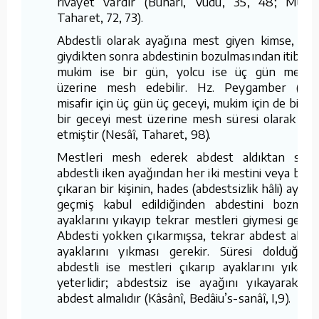
rivayet vardır (Buhârî, Vudu, 35, 48; Müsli
Taharet, 72, 73).
Abdestli olarak ayağına mest giyen kimse, me
giydikten sonra abdestinin bozulmasından itibare
mukim ise bir gün, yolcu ise üç gün mestle
üzerine mesh edebilir. Hz. Peygamber (s.a.s
misafir için üç gün üç geceyi, mukim için de bir g
bir geceyi mest üzerine mesh süresi olarak tay
etmiştir (Nesâî, Taharet, 98).
Mestleri mesh ederek abdest aldıktan sonr
abdestli iken ayağından her iki mestini veya birisi
çıkaran bir kişinin, hades (abdestsizlik hâli) ayağı
geçmiş kabul edildiğinden abdestini bozmad
ayaklarını yıkayıp tekrar mestleri giymesi gereki
Abdesti yokken çıkarmışsa, tekrar abdest alırk
ayaklarını yıkması gerekir. Süresi dolduğund
abdestli ise mestleri çıkarıp ayaklarını yıkama
yeterlidir; abdestsiz ise ayağını yıkayarak t
abdest almalıdır (Kâsânî, Bedâiu’s-sanâî, I,9).