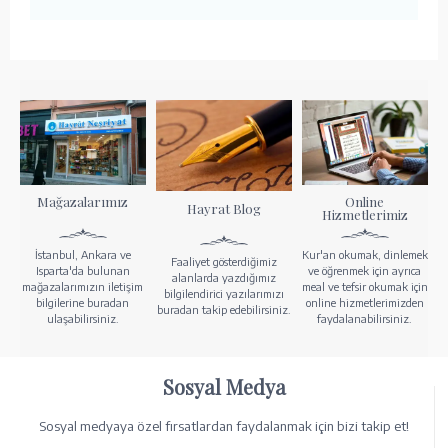
Mağazalarımız
Online
Hayrat Blog
Hizmetlerimiz
İstanbul, Ankara ve
Kur'an okumak, dinlemek
Faaliyet gösterdiğimiz
Isparta'da bulunan
ve öğrenmek için ayrıca
alanlarda yazdığımız
mağazalarımızın iletişim
meal ve tefsir okumak için
bilgilendirici yazılarımızı
bilgilerine buradan
online hizmetlerimizden
buradan takip edebilirsiniz.
ulaşabilirsiniz.
faydalanabilirsiniz.
Sosyal Medya
Sosyal medyaya özel fırsatlardan faydalanmak için bizi takip et!