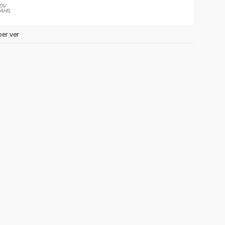
DV
AHİL
ber ver