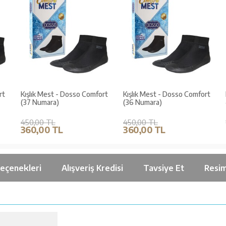
rt
Kışlık Mest - Dosso Comfort
Kışlık Mest - Dosso Comfort
(37 Numara)
(36 Numara)
450,00 TL
450,00 TL
360,00 TL
360,00 TL
Seçenekleri
Alışveriş Kredisi
Tavsiye Et
Resim