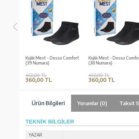
o Comfort
Kışlık Mest - Dosso Comfort
Kışlık Mest - Dosso Comfo
(39 Numara)
(38 Numara)
450,00 TL
450,00 TL
360,00 TL
360,00 TL
Ürün Bilgileri
Yorumlar (0)
Taksit 
TEKNİK BİLGİLER
YAZAR