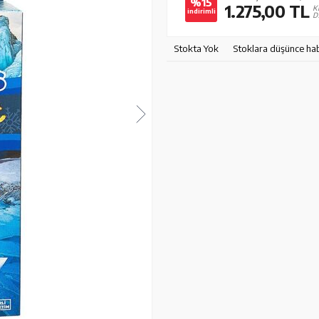
%15
1.275,00
TL
K
indirimli
D
Stokta Yok
Stoklara düşünce ha