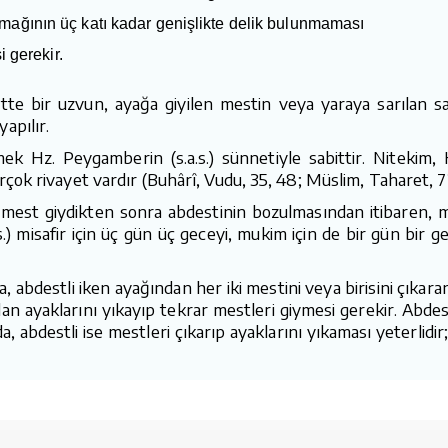
mağının üç katı kadar genişlikte delik bulunmaması
gerekir.
tte bir uzvun, ayağa giyilen mestin veya yaraya sarılan s
apılır.
 Hz. Peygamberin (s.a.s.) sünnetiyle sabittir. Nitekim, H
rçok rivayet vardır (Buhârî, Vudu, 35, 48; Müslim, Taharet, 72
mest giydikten sonra abdestinin bozulmasından itibaren, m
.) misafir için üç gün üç geceyi, mukim için de bir gün bir 
bdestli iken ayağından her iki mestini veya birisini çıkaran 
an ayaklarını yıkayıp tekrar mestleri giymesi gerekir. Abdes
a, abdestli ise mestleri çıkarıp ayaklarını yıkaması yeterlidi