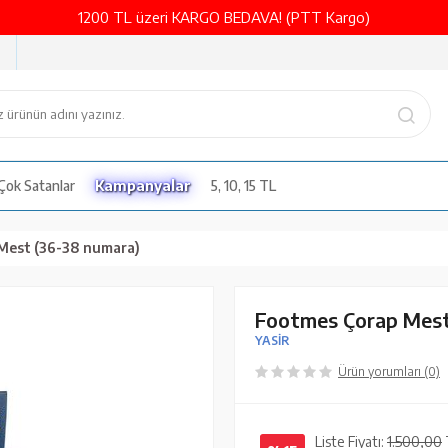
1200 TL üzeri KARGO BEDAVA! (PTT Kargo)
Çok Satanlar
Kampanyalar
5, 10, 15 TL
Mest (36-38 numara)
Footmes Çorap Mest
YASİR
Ürün yorumları (0)
Liste Fiyatı:
1.500,00