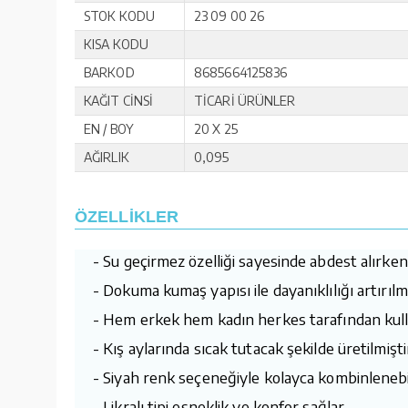
STOK KODU
23 09 00 26
KISA KODU
BARKOD
8685664125836
KAĞIT CİNSİ
TİCARİ ÜRÜNLER
EN / BOY
20 X 25
AĞIRLIK
0,095
ÖZELLİKLER
- Su geçirmez özelliği sayesinde abdest alırken 
- Dokuma kumaş yapısı ile dayanıklılığı artırılmı
- Hem erkek hem kadın herkes tarafından kullan
- Kış aylarında sıcak tutacak şekilde üretilmişti
- Siyah renk seçeneğiyle kolayca kombinlenebil
- Likralı tipi esneklik ve konfor sağlar.