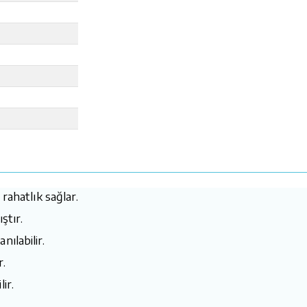
rahatlık sağlar.
ştır.
ılabilir.
r.
ir.