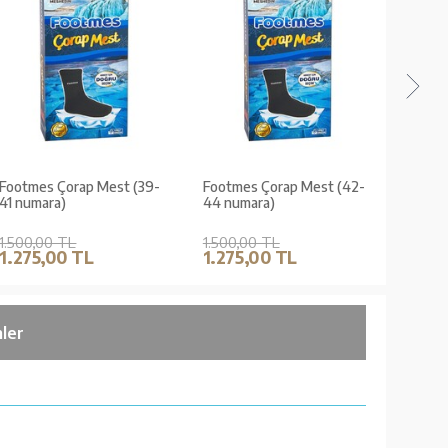
Footmes Çorap Mest (39-
Footmes Çorap Mest (42-
Koyun 
41 numara)
44 numara)
(41 Nu
1.500,00 TL
1.500,00 TL
380,0
1.275,00 TL
1.275,00 TL
304,
ler