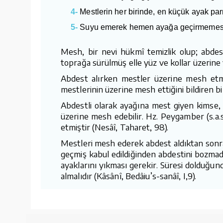
4-
Mestlerin her birinde, en küçük ayak par
5-
Suyu emerek hemen ayağa geçirmemesi 
Mesh, bir nevi hükmî temizlik olup; abdes
toprağa sürülmüş elle yüz ve kollar üzerine y
Abdest alırken mestler üzerine mesh etmek
mestlerinin üzerine mesh ettiğini bildiren bi
Abdestli olarak ayağına mest giyen kimse, 
üzerine mesh edebilir. Hz. Peygamber (s.a.s
etmiştir (Nesâî, Taharet, 98).
Mestleri mesh ederek abdest aldıktan sonra, a
geçmiş kabul edildiğinden abdestini bozmad
ayaklarını yıkması gerekir. Süresi dolduğund
almalıdır (Kâsânî, Bedâiu’s-sanâî, I,9).