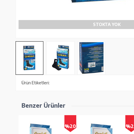
STOKTA YOK
Ürün Etiketleri:
Benzer Ürünler
%20
%20
%2