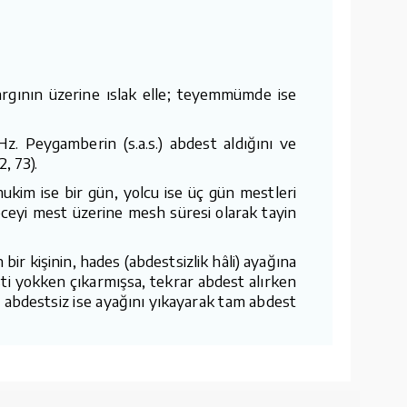
argının üzerine ıslak elle; teyemmümde ise
z. Peygamberin (s.a.s.) abdest aldığını ve
, 73).
ukim ise bir gün, yolcu ise üç gün mestleri
geceyi mest üzerine mesh süresi olarak tayin
bir kişinin, hades (abdestsizlik hâli) ayağına
ti yokken çıkarmışsa, tekrar abdest alırken
r; abdestsiz ise ayağını yıkayarak tam abdest