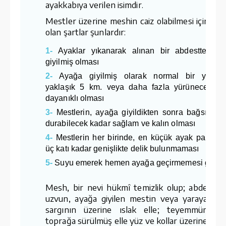
ayakkabıya verilen isimdir.
Mestler üzerine meshin caiz olabilmesi için gere
olan şartlar şunlardır:
1-
Ayaklar yıkanarak alınan bir abdestten so
giyilmiş olması
2-
Ayağa giyilmiş olarak normal bir yürüyü
yaklaşık 5 km. veya daha fazla yürünecek ka
dayanıklı olması
3-
Mestlerin, ayağa giyildikten sonra bağsız ola
durabilecek kadar sağlam ve kalın olması
4-
Mestlerin her birinde, en küçük ayak parmağı
üç katı kadar genişlikte delik bulunmaması
5-
Suyu emerek hemen ayağa geçirmemesi gereki
Mesh, bir nevi hükmî temizlik olup; abdestte 
uzvun, ayağa giyilen mestin veya yaraya sarı
sargının üzerine ıslak elle; teyemmümde 
toprağa sürülmüş elle yüz ve kollar üzerine yapıl