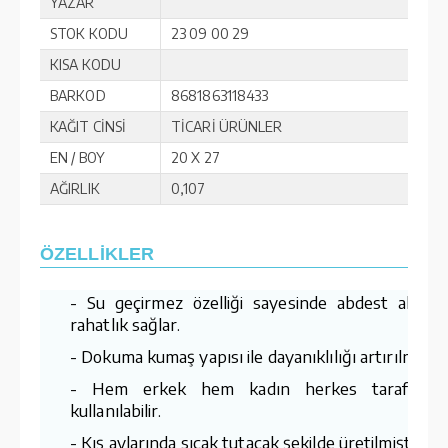
YAZAR
STOK KODU
23 09 00 29
KISA KODU
BARKOD
8681863118433
KAĞIT CİNSİ
TİCARİ ÜRÜNLER
EN / BOY
20 X 27
AĞIRLIK
0,107
ÖZELLİKLER
- Su geçirmez özelliği sayesinde abdest alırke
rahatlık sağlar.
- Dokuma kumaş yapısı ile dayanıklılığı artırılmıştır
- Hem erkek hem kadın herkes tarafında
kullanılabilir.
- Kış aylarında sıcak tutacak şekilde üretilmiştir.