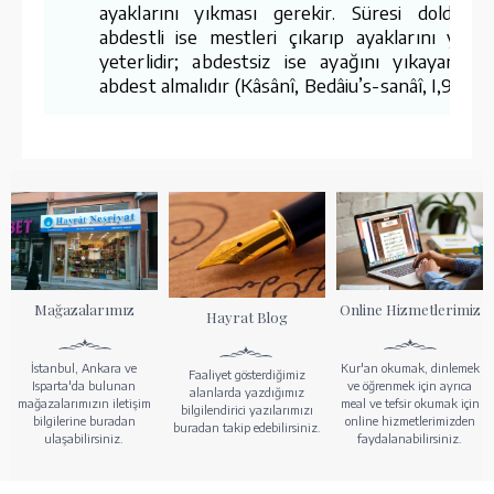
ayaklarını yıkması gerekir. Süresi dolduğun
abdestli ise mestleri çıkarıp ayaklarını yıkam
yeterlidir; abdestsiz ise ayağını yıkayarak 
abdest almalıdır (Kâsânî, Bedâiu’s-sanâî, I,9).
Mağazalarımız
Online Hizmetlerimiz
Hayrat Blog
İstanbul, Ankara ve
Kur'an okumak, dinlemek
Faaliyet gösterdiğimiz
Isparta'da bulunan
ve öğrenmek için ayrıca
alanlarda yazdığımız
mağazalarımızın iletişim
meal ve tefsir okumak için
bilgilendirici yazılarımızı
bilgilerine buradan
online hizmetlerimizden
buradan takip edebilirsiniz.
ulaşabilirsiniz.
faydalanabilirsiniz.