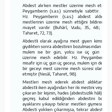
Abdest alırken mestler üzerine mesh etmek 
Peygamberin (s.a.s.) sünnetiyle sabittir. Nitek
Hz. Peygamberin (s.a.s.) abdest aldığını
mestlerinin üzerine mesh ettiğini bildiren bir
rivayet vardır (Buhârî, Vudu, 35, 48; Müsl
Taharet, 72, 73).
Abdestli olarak ayağına mest giyen kimse, m
giydikten sonra abdestinin bozulmasından itibar
mukim ise bir gün, yolcu ise üç gün mestl
üzerine mesh edebilir. Hz. Peygamber (s.a.
misafir için üç gün üç geceyi, mukim için de bir
bir geceyi mest üzerine mesh süresi olarak ta
etmiştir (Nesâî, Taharet, 98).
Mestleri mesh ederek abdest aldıktan son
abdestli iken ayağından her iki mestini veya biri
çıkaran bir kişinin, hades (abdestsizlik hâli) aya
geçmiş kabul edildiğinden abdestini bozma
ayaklarını yıkayıp tekrar mestleri giymesi gerek
Abdesti yokken çıkarmışsa, tekrar abdest alır