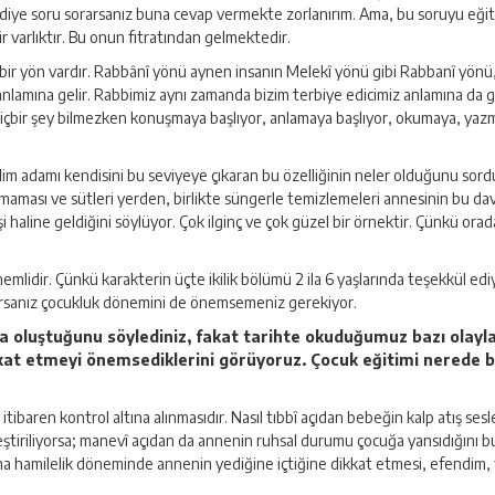
r? diye soru sorarsanız buna cevap vermekte zorlanırım. Ama, bu soruyu eğ
ir varlıktır. Bu onun fıtratından gelmektedir.
ir yön vardır. Rabbânî yönü aynen insanın Melekî yönü gibi Rabbanî yönü, i
ına gelir. Rabbimiz aynı zamanda bizim terbiye edicimiz anlamına da gelir. D
n hiçbir şey bilmezken konuşmaya başlıyor, anlamaya başlıyor, okumaya, yazm
 bilim adamı kendisini bu seviyeye çıkaran bu özelliğinin neler olduğunu so
maması ve sütleri yerden, birlikte süngerle temizlemeleri annesinin bu da
şi haline geldiğini söylüyor. Çok ilginç ve çok güzel bir örnektir. Çünkü or
e önemlidir. Çünkü karakterin üçte ikilik bölümü 2 ila 6 yaşlarında teşekkül 
tiyorsanız çocukluk dönemini de önemsemeniz gerekiyor.
nda oluştuğunu söylediniz, fakat tarihte okuduğumuz bazı olayl
at etmeyi önemsediklerini görüyoruz. Çocuk eğitimi nerede baş
ibaren kontrol altına alınmasıdır. Nasıl tıbbî açıdan bebeğin kalp atış sesl
ştiriliyorsa; manevî açıdan da annenin ruhsal durumu çocuğa yansıdığını 
 daha hamilelik döneminde annenin yediğine içtiğine dikkat etmesi, efendim