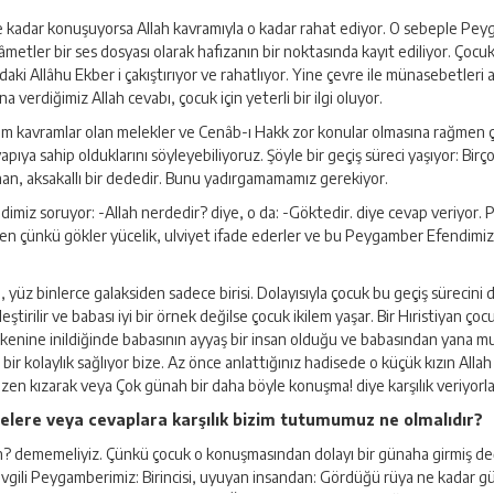
 ne kadar konuşuyorsa Allah kavramıyla o kadar rahat ediyor. O sebeple P
ler bir ses dosyası olarak hafızanın bir noktasında kayıt ediliyor. Çocuk
aki Allâhu Ekber i çakıştırıyor ve rahatlıyor. Yine çevre ile münasebetleri 
erdiğimiz Allah cevabı, çocuk için yeterli bir ilgi oluyor.
ım kavramlar olan melekler ve Cenâb-ı Hakk zor konular olmasına rağmen ç
apıya sahip olduklarını söyleyebiliyoruz. Şöyle bir geçiş süreci yaşıyor: Birç
unan, aksakallı bir dededir. Bunu yadırgamamamız gerekiyor.
imiz soruyor: -Allah nerdedir? diye, o da: -Göktedir. diye cevap veriyor.
eden çünkü gökler yücelik, ulviyet ifade ederler ve bu Peygamber Efendimi
yüz binlerce galaksiden sadece birisi. Dolayısıyla çocuk bu geçiş sürecini de
leştirilir ve babası iyi bir örnek değilse çocuk ikilem yaşar. Bir Hıristiyan
nine inildiğinde babasının ayyaş bir insan olduğu ve babasından yana muts
a bir kolaylık sağlıyor bize. Az önce anlattığınız hadisede o küçük kızın All
en kızarak veya Çok günah bir daha böyle konuşma! diye karşılık veriyorlar.
lelere veya cevaplara karşılık bizim tutumumuz ne olmalıdır?
 dememeliyiz. Çünkü çocuk o konuşmasından dolayı bir günaha girmiş değild
 sevgili Peygamberimiz: Birincisi, uyuyan insandan: Gördüğü rüya ne kadar g