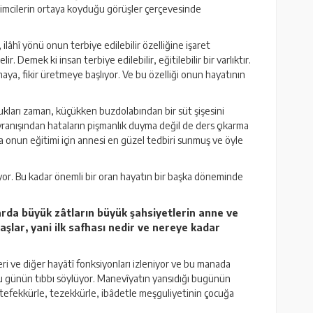
itimcilerin ortaya koyduğu görüşler çerçevesinde
lâhî yönü onun terbiye edilebilir özelliğine işaret
emek ki insan terbiye edilebilir, eğitilebilir bir varlıktır.
aya, fikir üretmeye başlıyor. Ve bu özelliği onun hayatının
rdukları zaman, küçükken buzdolabından bir süt şişesini
vranışından hataların pişmanlık duyma değil de ders çıkarma
ada onun eğitimi için annesi en güzel tedbiri sunmuş ve öyle
ediyor. Bu kadar önemli bir oran hayatın bir başka döneminde
arda büyük zâtların büyük şahsiyetlerin anne ve
lar, yani ilk safhası nedir ve nereye kadar
eri ve diğer hayâtî fonksiyonları izleniyor ve bu manada
bu günün tıbbı söylüyor. Manevîyatın yansıdığı bugünün
, tefekkürle, tezekkürle, ibâdetle meşguliyetinin çocuğa