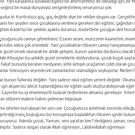
yor. Yani karşılarına sunabileceğimiz bir alternatifimiz de olmadığı için; bir
eceğiniz bir masal dünyasıyla zenginleştirilmiş senaryonuz yok.
m şudur ki: Kontrolsüz güç, güç değildir diye bir reklâm sloganı var. Gerçek
rın her şeyden önce çocuklarına verilmesi gereken din eğitimi, çağından itib
ğitimi ibâdetsiz bir şekilde ayakta duramaz, ibâdetlerle çocuğun dinî tecrüb
çocuğunuzla camiye gitmelisiniz. Ezanın sesini, müezzinin kaametini, imamı
 tecrübe adına çok önemlidir. Yani çocukluktan itibaren camiyi tanıyamamışs
e güzel örnek olunarak bir ahlâk gelişimi, bunun yanında dördüncü olarak 
aki ihtiyaçları bu şekilde güzel örneklerle doldurulursa, çocuk küçük yaşta
or. Fakat bununla beraber medyanın, kitle iletişim araçlarının ciddi olarak
sanlar televizyon seyredecek zamanlarının olamadığını söylüyorlar. Neden?
nlar bunun farkında değiller. Yani sadece okul eğitimi yeterli değildir. Okum
 için akşam biz âilece toplandığımız bir eğitim saati oluşturabiliyorsak eğe
Gayretle bu işi ehemmiyetli bularak tedbirlerini almamız gerekiyor. İnter
man öldüren makine haline gelmesin bilgisayar.
 Ama zihinleri kurcalayan bir soru var: Çocuğumuza anlatmak zorunda oldu
an getirdiği inanç boşluğunu biz konuşmaya başladıktan itibaren içinde bulu
uruyoruz. Aslında çocuk, Yavrum, seni yaratan kim? dediğimiz zaman, cevab
hiptir. Sadece slogan olarak Allah öğreniyor, Lâilâheillallah öğreniyor.