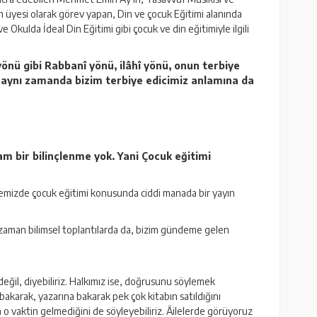
m üyesi olarak görev yapan, Din ve çocuk Eğitimi alanında
 Okulda İdeal Din Eğitimi gibi çocuk ve din eğitimiyle ilgili
önü gibi Rabbanî yönü, ilâhî yönü, onun terbiye
z aynı zamanda bizim terbiye edicimiz anlamına da
 bir bilinçlenme yok. Yani Çocuk eğitimi
ülkemizde çocuk eğitimi konusunda ciddi manada bir yayın
man zaman bilimsel toplantılarda da, bizim gündeme gelen
 değil, diyebiliriz. Halkımız ise, doğrusunu söylemek
bakarak, yazarına bakarak pek çok kitabın satıldığını
 vaktin gelmediğini de söyleyebiliriz. Âilelerde görüyoruz