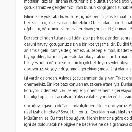
modaları, dizileri, sinema kültürleri bizi olumsuz yönde etkili
çocuklarımız ve gençlerimizi. Yani bunun karşılığında sunabil
Filminiz de yok tabiî ki. Bu süreç içinde benim şahsî kanaati
her zaman için size zararla dönebilir. O bakımdan anne-babala
eğitimini, öğretimini vermesi gerekiyor; bu bir. Hiçbir îman e
Beraber elinden tutarak gittiğiniz bir park gezisinden sonra 
derunî havayı çocuğunuz sizinle birlikte yaşamalıdır. Bu dini
anlamsız gelir, camiye de giremez. Bu sebeple îman, ibâdet v
biyografiler, hatıralar, anekdotlar okuyarak onların bu mânâd
hikayesinden öğrenirse, inanır ki çok belirleyici şeyler oluy
görüyoruz. Ve şöyle düşünmek gerekiyor; meselâ işi olan in
İşi vardır da ondan. Aslında çocuklarımızın da işi var. Fakat o
önermeliyiz. Birlikte bazı konuları müzakere etmeliyiz. Bunlar
koruyoruz demektir. Bu sebeple işi önemsememiz gerekiyor. 
bir bilgi toplama aracı olsun. Yoksa vakit kaybedeceği bir za
Çocuğuyla gayet ciddî anlamda ilgilenen âileler görüyoruz.
nasıl izah etmeliyiz? Soyut bir konu... Çocukların yaratılışt
Müslüman ise. Bu fıtrat boşluğunu âilenin inancına göre dold
içini de dolduracak ne bilgiye ne beceriye ne de algılamaya sa