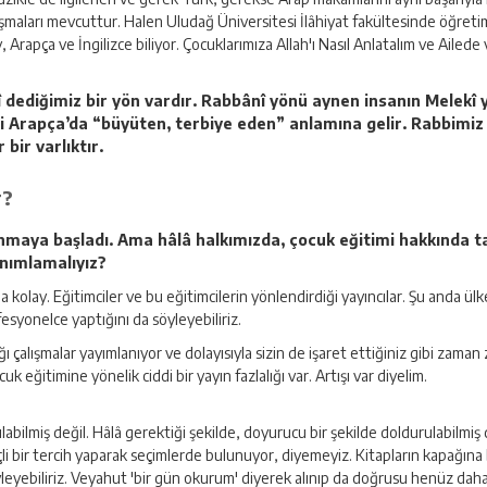
ışmaları mevcuttur. Halen Uludağ Üniversitesi İlâhiyat fakültesinde öğreti
apça ve İngilizce biliyor. Çocuklarımıza Allah'ı Nasıl Anlatalım ve Ailede ve
 dediğimiz bir yön vardır. Rabbânî yönü aynen insanın Melekî y
mesi Arapça’da “büyüten, terbiye eden” anlamına gelir. Rabbimi
 bir varlıktır.
r?
aya başladı. Ama hâlâ halkımızda, çocuk eğitimi hakkında tam
anımlamalıyız?
a kolay. Eğitimciler ve bu eğitimcilerin yönlendirdiği yayıncılar. Şu anda 
esyonelce yaptığını da söyleyebiliriz.
tığı çalışmalar yayımlanıyor ve dolayısıyla sizin de işaret ettiğiniz gibi za
eğitimine yönelik ciddi bir yayın fazlalığı var. Artışı var diyelim.
rulabilmiş değil. Hâlâ gerektiği şekilde, doyurucu bir şekilde doldurulabilmiş
i bir tercih yaparak seçimlerde bulunuyor, diyemeyiz. Kitapların kapağına 
biliriz. Veyahut 'bir gün okurum' diyerek alınıp da doğrusu henüz daha o