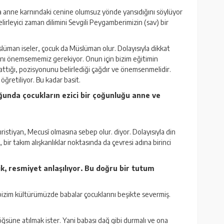
da anne karnındaki cenine olumsuz yönde yansıdığını söylüyor
lirleyici zaman dilimini Sevgili Peygamberimizin (sav) bir
üman iseler, çocuk da Müslüman olur. Dolayısıyla dikkat
ını önemsememiz gerekiyor. Onun için bizim eğitimin
 attığı, pozisyonunu belirlediği çağdır ve önemsenmelidir.
ğretiliyor. Bu kadar basit.
ğunda çocukların ezici bir çoğunluğu anne ve
istiyan, Mecusî olmasına sebep olur. diyor. Dolayısıyla din
bir takım alışkanlıklar noktasında da çevresi adına birinci
k, resmiyet anlaşılıyor. Bu doğru bir tutum
 bizim kültürümüzde babalar çocuklarını beşikte severmiş.
ğsüne atılmak ister. Yani babası dağ gibi durmalı ve ona