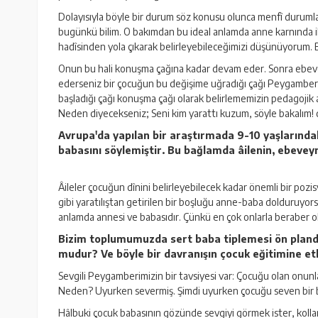
Dolayısıyla böyle bir durum söz konusu olunca menfî durumla
bugünkü bilim. O bakımdan bu ideal anlamda anne karnında iken 
hadîsinden yola çıkarak belirleyebileceğimizi düşünüyorum. B
Onun bu hali konuşma çağına kadar devam eder. Sonra ebevey
ederseniz bir çocuğun bu değişime uğradığı çağı Peygamberi
başladığı çağı konuşma çağı olarak belirlememizin pedagojik a
Neden diyecekseniz; Seni kim yarattı kuzum, söyle bakalım! d
Avrupa'da yapılan bir araştırmada 9-10 yaşlarında
babasını söylemiştir. Bu bağlamda âilenin, ebeveyn
Âileler çocuğun dînini belirleyebilecek kadar önemli bir pozi
gibi yaratılıştan getirilen bir boşluğu anne-baba dolduruyorsa
anlamda annesi ve babasıdır. Çünkü en çok onlarla beraber ol
Bizim toplumumuzda sert baba tiplemesi ön plandad
mudur? Ve böyle bir davranışın çocuk eğitimine etki
Sevgili Peygamberimizin bir tavsiyesi var: Çocuğu olan onunl
Neden? Uyurken severmiş. Şimdi uyurken çocuğu seven bir 
Hâlbuki çocuk babasının gözünde sevgiyi görmek ister, kollar