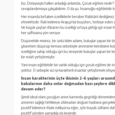
biz. Dolayısıyla halkın anladığı anlamda, Çocuk eğitimi nedi
cevaplandırmaya çalışabilirim. O da şu: İnsanoğlu eğitilebilir b
Her insanda birtakım özelliklerle beraber Rabbânî dediğimiz b
etmektedir. Rab kelimesi Arapça'da büyüten, terbiye eden anlam
Ve küçük yaştan itibaren bu özelliği ortaya çıktığı için insa
her safhasına yön veriyor.
Düşünebilir misiniz, bir ünlü bilim adamı, buluşlar yapan bir
çıkarırken düşürüp kırması sebebiyle annesinin kendisine kız
özelliğine sahip olduğu için bu seviyede buluşlar yapan bir ki
bir evlat yetiştirmiştir.
Yani insan eğitilebilir bir varlık olduğu için çocuk eğitimi d
yoktur. O sebeple siz iyi karakterli insanlar yetiştirmek is
İnsan karakterinin üçte ikisinin 2-6 yaşları arası
babalarının daha onlar doğmadan bazı şeylere dikk
devam eder?
Şimdi ideal olanı çocuğun anne karnında geçirdiği dönemden it
annenin sağlığı tehlikeye atılmadan doğum hadisesi gerçekle
pozitif bilimince ifade ediliyorsa eğer, işte büyük zâtların
pozitif yönden yansıdığı da kesindir.