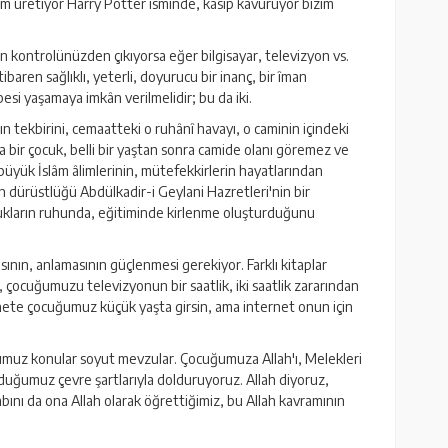
 film üretiyor Harry Potter isminde, kasıp kavuruyor bizim
ten kontrolünüzden çıkıyorsa eğer bilgisayar, televizyon vs.
aren sağlıklı, yeterli, doyurucu bir inanç, bir îman
esi yaşamaya imkân verilmelidir; bu da iki.
n tekbirini, cemaatteki o ruhânî havayı, o caminin içindeki
a bir çocuk, belli bir yaştan sonra camide olanı göremez ve
büyük İslâm âlimlerinin, mütefekkirlerin hayatlarından
n dürüstlüğü Abdülkadir-i Geylani Hazretleri'nin bir
 çocukların ruhunda, eğitiminde kirlenme oluşturduğunu
asının, anlamasının güçlenmesi gerekiyor. Farklı kitaplar
r, çocuğumuzu televizyonun bir saatlik, iki saatlik zararından
nete çocuğumuz küçük yaşta girsin, ama internet onun için
ğumuz konular soyut mevzular. Çocuğumuza Allah'ı, Melekleri
nduğumuz çevre şartlarıyla dolduruyoruz. Allah diyoruz,
ını da ona Allah olarak öğrettiğimiz, bu Allah kavramının