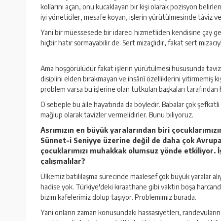
kollarını açan, onu kucaklayan bir kişi olarak pozisyon belirl
iyi yöneticiler, mesafe koyan, işlerin yürütülmesinde tâviz ve
Yani bir müessesede bir idareci hizmetliden kendisine çay getir
hiçbir hatır sormayabilir de. Sert mizaçlıdır, fakat sert mizacı
Ama hoşgörülüdür fakat işlerin yürütülmesi hususunda tavizsiz
disiplini elden bırakmayan ve insânî özelliklerini yitirmemiş ki
problem varsa bu işlerine olan tutkuları başkaları tarafından
O sebeple bu âile hayatında da böyledir. Babalar çok şefkatl
mağlup olarak tavizler vermelidirler. Bunu biliyoruz.
Asrımızın en büyük yaralarından biri çocuklarımızı
Sünnet-i Seniyye üzerine değil de daha çok Avrupa
çocuklarımızı muhakkak olumsuz yönde etkiliyor. İ
çalışmalılar?
Ülkemiz batılılaşma sürecinde maalesef çok büyük yaralar alı
hadise yok. Türkiye'deki kıraathane gibi vaktin boşa harcan
bizim kafelerimiz dolup taşıyor. Problemimiz burada.
Yani onların zaman konusundaki hassasiyetleri, randevularına