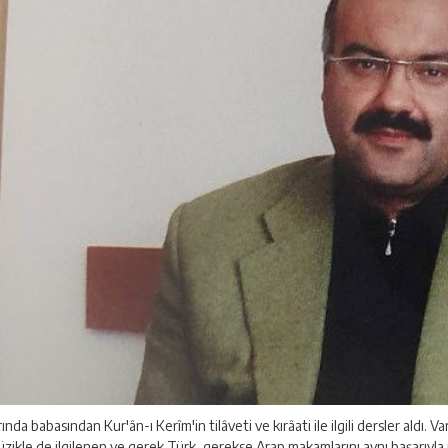
a babasından Kur'ân-ı Kerîm'in tilâveti ve kırâati ile ilgili dersler aldı. Va
zikle de ilgilenen ve gerek Türk, gerekse Arap makamlarını aynı başarıyla