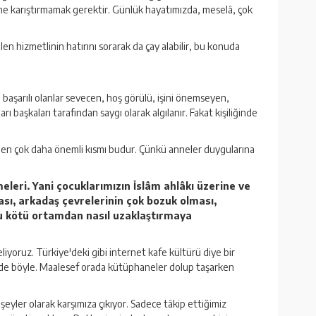
birine karıştırmamak gerektir. Günlük hayatımızda, meselâ, çok
len hizmetlinin hatırını sorarak da çay alabilir, bu konuda
 başarılı olanlar sevecen, hoş görülü, işini önemseyen,
rı başkaları tarafından saygı olarak algılanır. Fakat kişiliğinde
neden çok daha önemli kısmı budur. Çünkü anneler duygularına
leri. Yani çocuklarımızın İslâm ahlâkı üzerine ve
sı, arkadaş çevrelerinin çok bozuk olması,
bu kötü ortamdan nasıl uzaklaştırmaya
iyoruz. Türkiye'deki gibi internet kafe kültürü diye bir
ye'de böyle. Maalesef orada kütüphaneler dolup taşarken
eyler olarak karşımıza çıkıyor. Sadece tâkip ettiğimiz