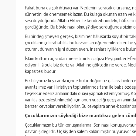
Fakat buna da çok ihtiyacı var. Nedenini soracak olursanız,
sünnetini de önemsemek lazım. Bu kulağa okunan ezan ve kâmet
sesi duyduğunda Allâhu Ekber ile kendi zihnindeki, hâfızasınd
gördüğünde, Bu böyle nasıl olmuş? diye sorduğunda bizim ona v
Bu bir değişmeyen gerçek, bizim her hâlükârda soyut bir tak
çocukların çok rahatlıkla bu kavramları öğrenebilecekleri bir y
oturan, dünyanın işini düzenleyen, insanlara iyiliklerde bul
İslâm kültürü açısından meselâ bir kızcağıza Peygamber Efend
ediyor. Hâlbuki biz deriz ya, Allah ne göktedir ne yerde. N
kapasitesi budur.
Biz biliyoruz ki şu anda içinde bulunduğumuz galaksi binlerce, 
avantajımız var. Hıristiyan toplumlarında tanrı ile baba özdeş
teşekkür ederiz anlamındaki duâyı yapmak istemiyormuş. Köke
varlıkla özdeşleştirilmediği için onun yüceliği geçiş anlamınd
benzer cevaplar verebiliyorlar. Bu cevaplara anne-babalar baz
Çocuklarımızın söylediği bize mantıksız gelen cüm
Çocuklarımızın bu tür konuşmalarına, Sen nasıl konuşuyorsun?
davranış değildir. Üç kişiden kalem kaldırılmıştır buyuruyor