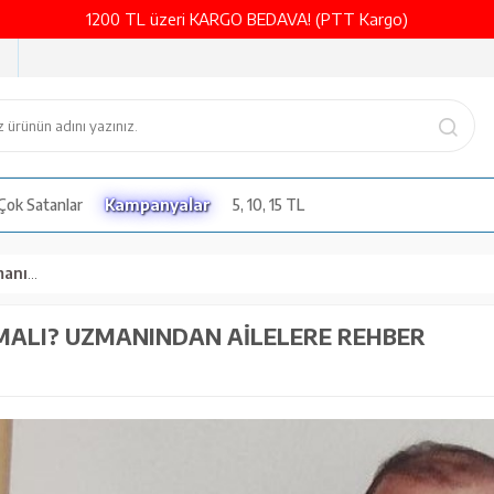
1200 TL üzeri KARGO BEDAVA! (PTT Kargo)
Çok Satanlar
Kampanyalar
5, 10, 15 TL
Rehber
LMALI? UZMANINDAN AILELERE REHBER