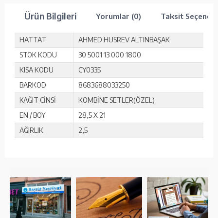
Ürün Bilgileri
Yorumlar (0)
Taksit Seçenekl
HATTAT
AHMED HUSREV ALTINBAŞAK
STOK KODU
30 5001 13 000 1800
KISA KODU
CY0335
BARKOD
8683688033250
KAĞIT CİNSİ
KOMBİNE SETLER(ÖZEL)
EN / BOY
28,5 X 21
AĞIRLIK
2,5