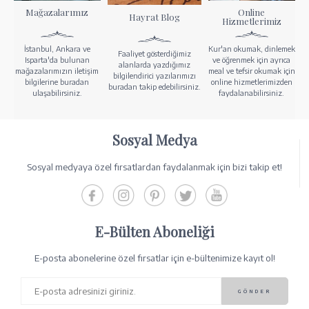
Mağazalarımız
Online
Hayrat Blog
Hizmetlerimiz
İstanbul, Ankara ve
Kur'an okumak, dinlemek
Faaliyet gösterdiğimiz
Isparta'da bulunan
ve öğrenmek için ayrıca
alanlarda yazdığımız
mağazalarımızın iletişim
meal ve tefsir okumak için
bilgilendirici yazılarımızı
bilgilerine buradan
online hizmetlerimizden
buradan takip edebilirsiniz.
ulaşabilirsiniz.
faydalanabilirsiniz.
Sosyal Medya
Sosyal medyaya özel fırsatlardan faydalanmak için bizi takip et!
E-Bülten Aboneliği
E-posta abonelerine özel fırsatlar için e-bültenimize kayıt ol!