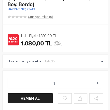
Boy, Bordo)
HAYRAT NEŞRİYAT
Ürün yorumları (0)
Liste Fiyatı:
1.350,00
TL
%20
1.080,00
TL
indirimli
KDV
DAHİL
Ücretsiz isim / söz ekle
Tıkla Gör
HEMEN AL