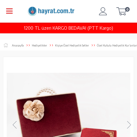
0
1200 TL üzeri KARGO BEDAVA! (PTT Kargo)
Anasayfa
Hediyelikler
Kişiye Özel Hediyelik Setler
Özel Kutulu Hediyelik Kur’anlar