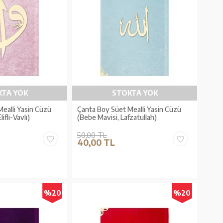
KTA YOK
STOKTA YOK
ealli Yasin Cüzü
Çanta Boy Süet Mealli Yasin Cüzü
ifli-Vavlı)
(Bebe Mavisi, Lafzatullah)
50,00 TL
40,00 TL
%20
%20