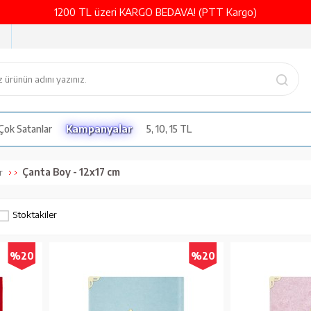
1200 TL üzeri KARGO BEDAVA! (PTT Kargo)
Çok Satanlar
Kampanyalar
5, 10, 15 TL
Çanta Boy - 12x17 cm
r
Stoktakiler
%20
%20