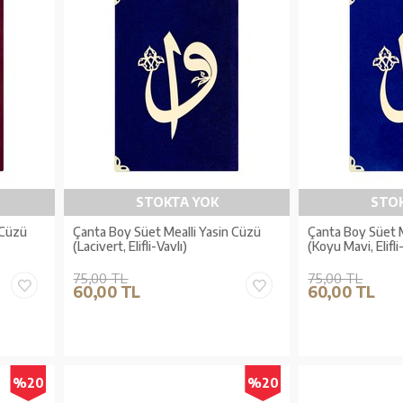
STOKTA YOK
STO
 Cüzü
Çanta Boy Süet Mealli Yasin Cüzü
Çanta Boy Süet M
(Lacivert, Elifli-Vavlı)
(Koyu Mavi, Elifli
75,00 TL
75,00 TL
60,00 TL
60,00 TL
%20
%20