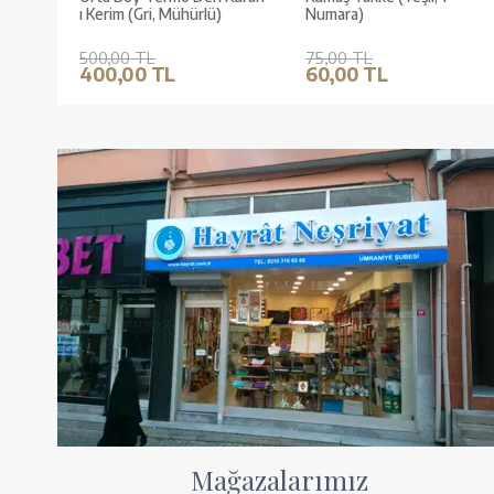
ı Kerim (Gri, Mühürlü)
Numara)
500,00 TL
75,00 TL
400,00 TL
60,00 TL
Mağazalarımız