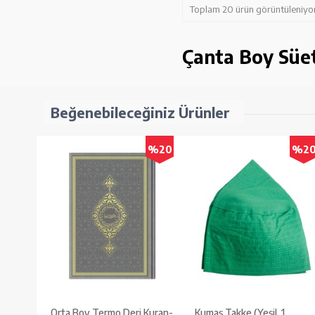
Toplam 20 ürün görüntüleniyor
Çanta Boy Süet 
Beğenebileceğiniz Ürünler
%20
%2
Orta Boy Termo Deri Kuran-
Kumaş Takke (Yeşil, 1