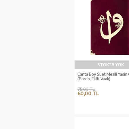
STOKTA YOK
Çanta Boy Süet Mealli Yasin
(Bordo, Elifli-Vavlı)
75,00 TL
60,00 TL