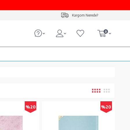
Kargom Nerede?
0
%20
%20