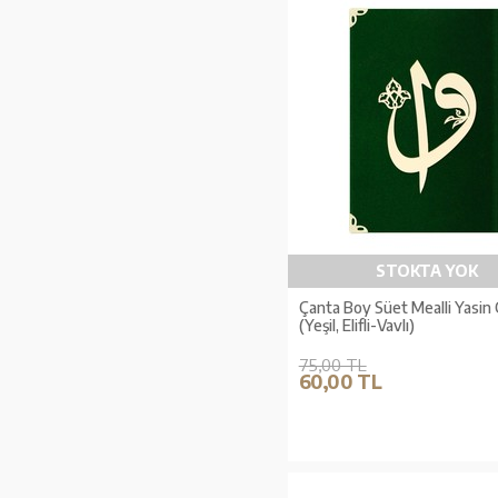
STOKTA YOK
Çanta Boy Süet Mealli Yasin
(Yeşil, Elifli-Vavlı)
75,00 TL
60,00 TL