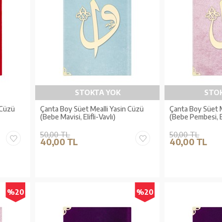
STOKTA YOK
STO
 Cüzü
Çanta Boy Süet Mealli Yasin Cüzü
Çanta Boy Süet M
(Bebe Mavisi, Elifli-Vavlı)
(Bebe Pembesi, El
50,00 TL
50,00 TL
40,00 TL
40,00 TL
%20
%20