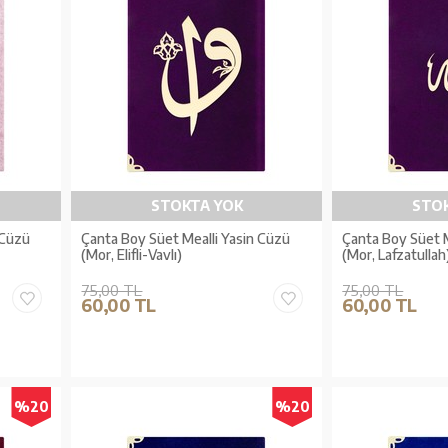
STOKTA YOK
STO
 Cüzü
Çanta Boy Süet Mealli Yasin Cüzü
Çanta Boy Süet M
(Mor, Elifli-Vavlı)
(Mor, Lafzatullah
75,00 TL
75,00 TL
60,00 TL
60,00 TL
%20
%20