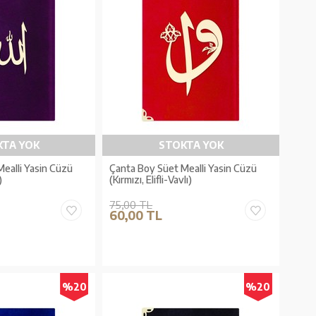
KTA YOK
STOKTA YOK
ealli Yasin Cüzü
Çanta Boy Süet Mealli Yasin Cüzü
)
(Kırmızı, Elifli-Vavlı)
75,00 TL
60,00 TL
%20
%20