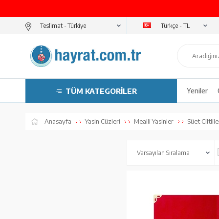
Türkçe - TL
Teslimat -
TÜM KATEGORİLER
Yeniler
Anasayfa
Yasin Cüzleri
Mealli Yasinler
Süet Ciltlile