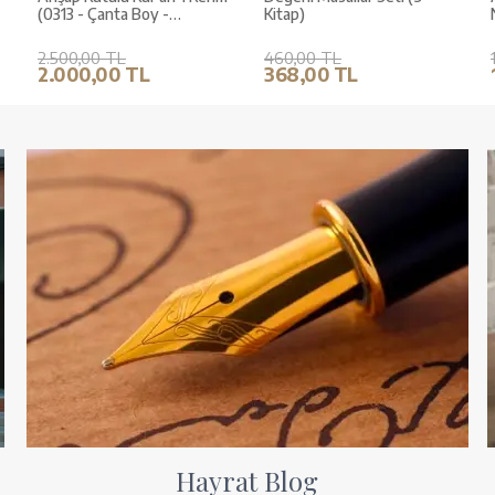
(0313 - Çanta Boy -
Kitap)
Kahverengi)
2.500,00 TL
460,00 TL
2.000,00 TL
368,00 TL
Hayrat Blog