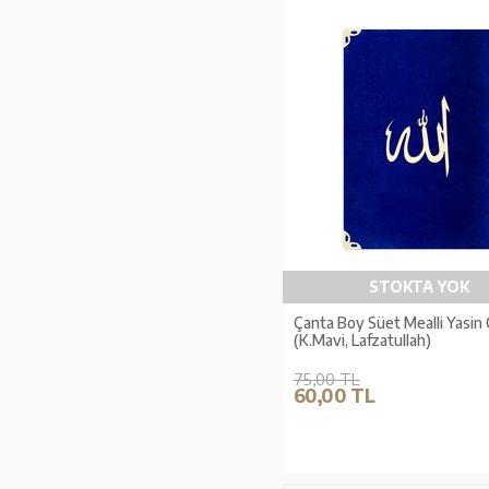
STOKTA YOK
Çanta Boy Süet Mealli Yasin
(K.Mavi, Lafzatullah)
75,00 TL
60,00 TL