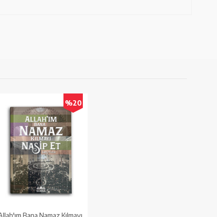
%20
Allah'ım Bana Namaz Kılmayı