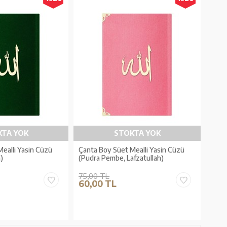
KTA YOK
STOKTA YOK
ealli Yasin Cüzü
Çanta Boy Süet Mealli Yasin Cüzü
h)
(Pudra Pembe, Lafzatullah)
75,00 TL
60,00 TL