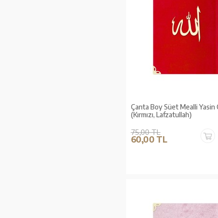
Çanta Boy Süet Mealli Yasin
(Kırmızı, Lafzatullah)
75,00 TL
60,00 TL