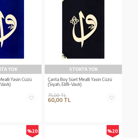
KTA YOK
STOKTA YOK
ealli Yasin Cüzü
Çanta Boy Süet Mealli Yasin Cüzü
-Vavlı)
(Siyah, Elifli-Vavlı)
75,00 TL
60,00 TL
%20
%20