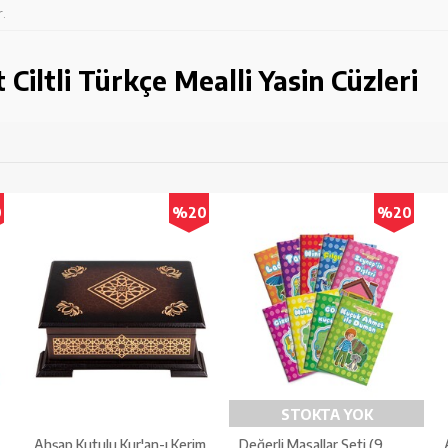
.
Ciltli Türkçe Mealli Yasin Cüzleri
0
%20
%20
STOKTA YOK
Ahşap Kutulu Kur'an-ı Kerim
Değerli Masallar Seti (9