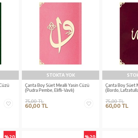
STOKTA YOK
STO
 Cüzü
Çanta Boy Süet Mealli Yasin Cüzü
Çanta Boy Süet M
(Pudra Pembe, Elifli-Vavlı)
(Bordo, Lafzatull
75,00 TL
75,00 TL
60,00 TL
60,00 TL
%20
%20