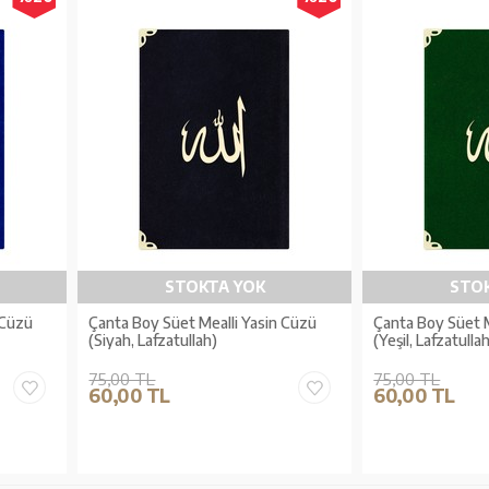
STOKTA YOK
STO
 Cüzü
Çanta Boy Süet Mealli Yasin Cüzü
Çanta Boy Süet M
(Siyah, Lafzatullah)
(Yeşil, Lafzatulla
75,00 TL
75,00 TL
60,00 TL
60,00 TL