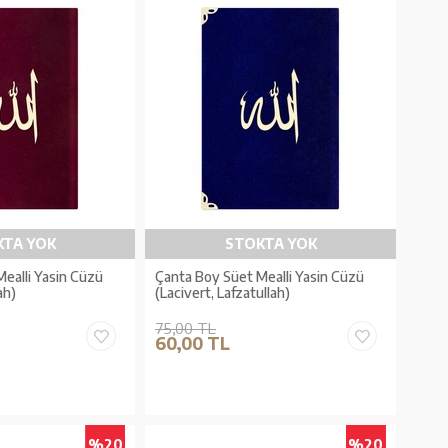
KTA YOK
STOKTA YOK
ealli Yasin Cüzü
Çanta Boy Süet Mealli Yasin Cüzü
ah)
(Lacivert, Lafzatullah)
75,00 TL
60,00 TL
%20
%20