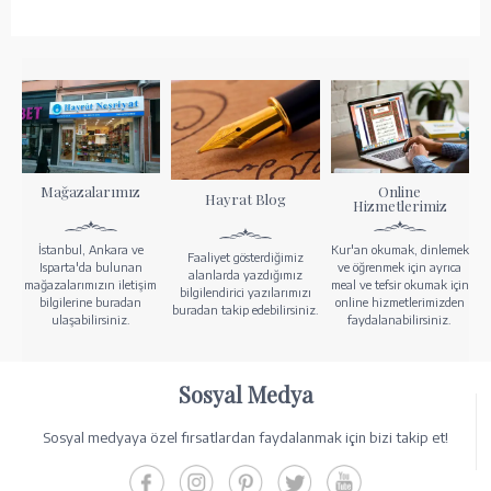
Mağazalarımız
Online
Hayrat Blog
Hizmetlerimiz
İstanbul, Ankara ve
Kur'an okumak, dinlemek
Faaliyet gösterdiğimiz
Isparta'da bulunan
ve öğrenmek için ayrıca
alanlarda yazdığımız
mağazalarımızın iletişim
meal ve tefsir okumak için
bilgilendirici yazılarımızı
bilgilerine buradan
online hizmetlerimizden
buradan takip edebilirsiniz.
ulaşabilirsiniz.
faydalanabilirsiniz.
Sosyal Medya
Sosyal medyaya özel fırsatlardan faydalanmak için bizi takip et!