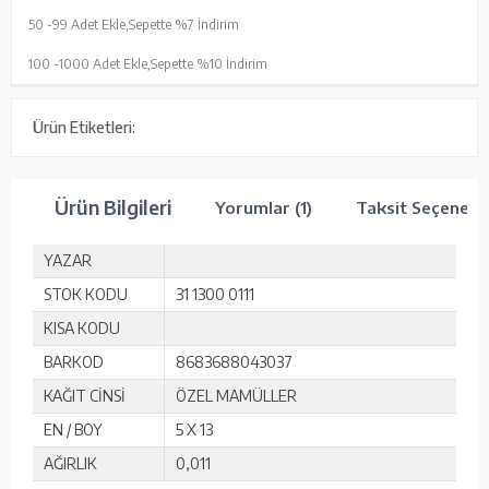
50 -
99 Adet Ekle,
Sepette %7 İndirim
100 -
1000 Adet Ekle,
Sepette %10 İndirim
Ürün Etiketleri:
Ürün Bilgileri
Yorumlar (1)
Taksit Seçenekle
YAZAR
STOK KODU
31 1300 0111
KISA KODU
BARKOD
8683688043037
KAĞIT CİNSİ
ÖZEL MAMÜLLER
EN / BOY
5 X 13
AĞIRLIK
0,011