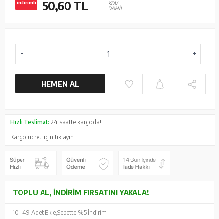
50,60
TL
indirimli
KDV
DAHİL
HEMEN AL
Hızlı Teslimat:
24 saatte kargoda!
Kargo ücreti için
tıklayın
TOPLU AL, İNDIRIM FIRSATINI YAKALA!
10 -
49 Adet Ekle,
Sepette %5 İndirim