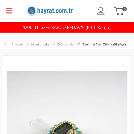
0
1200 TL üzeri KARGO BEDAVA! (PTT Kargo)
Anasayfa
İslami Ürünler
Zikirmatikler
Zincirli & Taşlı Zikirmatik (Yeşil)