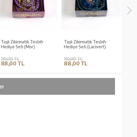
Taşlı Zikirmatik Tesbih
Taşlı Zikirmatik Tesbih
Taşlı
Hediye Seti (Mor)
Hediye Seti (Lacivert)
Hedi
110,00 TL
110,00 TL
110,
88,00 TL
88,00 TL
88,
er