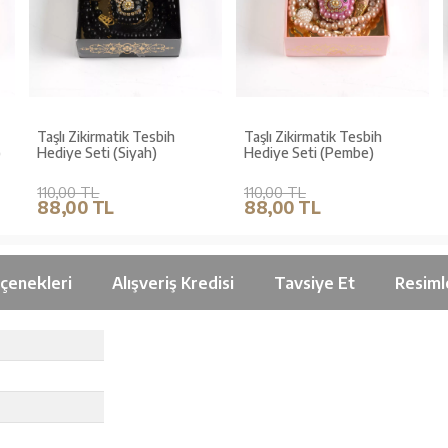
Taşlı Zikirmatik Tesbih
Taşlı Zikirmatik Tesbih
)
Hediye Seti (Siyah)
Hediye Seti (Pembe)
110,00 TL
110,00 TL
88,00 TL
88,00 TL
çenekleri
Alışveriş Kredisi
Tavsiye Et
Resiml