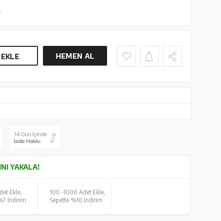
L
HEMEN AL
 EKLE
INI YAKALA!
det Ekle,
100 -
1000 Adet Ekle,
%7 İndirim
Sepette %10 İndirim