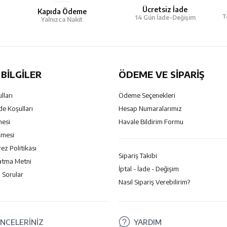
Ücretsiz İade
Kapıda Ödeme
T
14 Gün İade-Değişim
Yalnızca Nakit
BILGILER
ÖDEME VE SİPARİŞ
lları
Ödeme Seçenekleri
de Koşulları
Hesap Numaralarımız
mesi
Havale Bildirim Formu
şmesi
rez Politikası
Sipariş Takibi
atma Metni
İptal - İade - Değişim
 Sorular
Nasıl Sipariş Verebilirim?
NCELERİNİZ
YARDIM