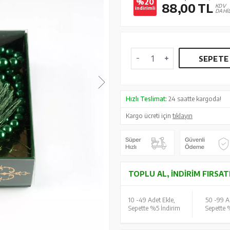
%20
88,00
TL
KDV
indirimli
DAHİ
SEPETE
Hızlı Teslimat:
24 saatte kargoda!
Kargo ücreti için
tıklayın
TOPLU AL, İNDIRIM FIRSAT
10 -
49 Adet Ekle,
50 -
99 A
Sepette %5 İndirim
Sepette 