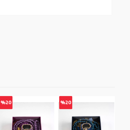
%20
%20
%2