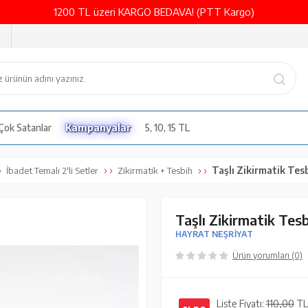
1200 TL üzeri KARGO BEDAVA! (PTT Kargo)
Çok Satanlar
Kampanyalar
5, 10, 15 TL
Taşlı Zikirmatik Tesb
İbadet Temalı 2'li Setler
Zikirmatik + Tesbih
Taşlı Zikirmatik Tesb
HAYRAT NEŞRİYAT
Ürün yorumları (0)
Liste Fiyatı:
110,00
TL