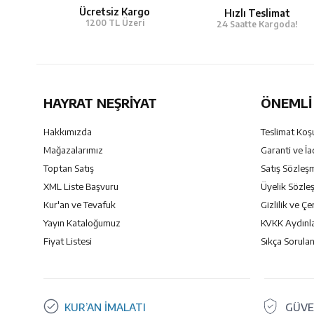
Ücretsiz Kargo
Hızlı Teslimat
1200 TL Üzeri
24 Saatte Kargoda!
HAYRAT NEŞRIYAT
ÖNEMLI 
Hakkımızda
Teslimat Koşu
Mağazalarımız
Garanti ve İa
Toptan Satış
Satış Sözleş
XML Liste Başvuru
Üyelik Sözle
Kur'an ve Tevafuk
Gizlilik ve Çe
Yayın Kataloğumuz
KVKK Aydınl
Fiyat Listesi
Sıkça Sorulan
KUR’AN İMALATI
GÜVE