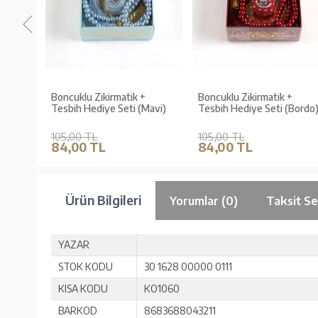
Boncuklu Zikirmatik +
Boncuklu Zikirmatik +
Mor)
Tesbih Hediye Seti (Mavi)
Tesbih Hediye Seti (Bordo
105,00 TL
105,00 TL
84,00 TL
84,00 TL
Ürün Bilgileri
Yorumlar (0)
Taksit Se
YAZAR
STOK KODU
30 1628 00000 0111
KISA KODU
KO1060
BARKOD
8683688043211