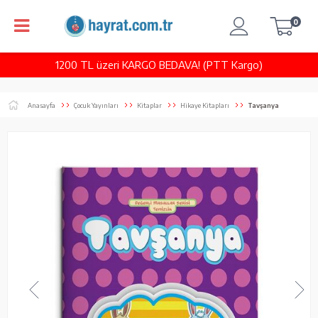
0
1200 TL üzeri KARGO BEDAVA! (PTT Kargo)
Anasayfa
Çocuk Yayınları
Kitaplar
Hikaye Kitapları
Tavşanya