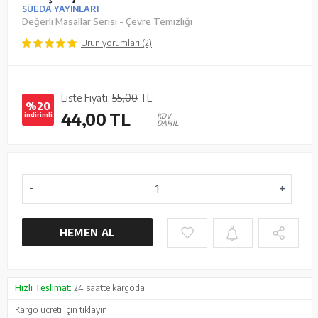
SÜEDA YAYINLARI
Değerli Masallar Serisi - Çevre Temizliği
Ürün yorumları (2)
Liste Fiyatı:
55,00
TL
%20
44,00
TL
indirimli
KDV
DAHİL
HEMEN AL
Hızlı Teslimat:
24 saatte kargoda!
Kargo ücreti için
tıklayın