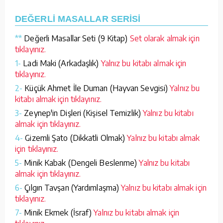
DEĞERLİ MASALLAR SERİSİ
**
Değerli Masallar Seti (9 Kitap)
Set olarak almak için
tıklayınız.
1-
Ladi Maki (Arkadaşlık)
Yalnız bu kitabı almak için
tıklayınız.
2-
Küçük Ahmet İle Duman (Hayvan Sevgisi)
Yalnız bu
kitabı almak için tıklayınız.
3-
Zeynep'in Dişleri (Kişisel Temizlik)
Yalnız bu kitabı
almak için tıklayınız.
4-
Gizemli Şato (Dikkatli Olmak)
Yalnız bu kitabı almak
için tıklayınız.
5-
Minik Kabak (Dengeli Beslenme)
Yalnız bu kitabı
almak için tıklayınız.
6-
Çılgın Tavşan (Yardımlaşma)
Yalnız bu kitabı almak için
tıklayınız.
7-
Minik Ekmek (İsraf)
Yalnız bu kitabı almak için