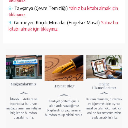
tıklayınız.
8-
Tavşanya (Çevre Temizliği)
Yalnız bu kitabı almak için
tıklayınız.
9-
Görmeyen Küçük Mimarlar (Engelsiz Masal)
Yalnız bu
kitabı almak için tıklayınız.
Mağazalarımız
Online
Hayrat Blog
Hizmetlerimiz
İstanbul, Ankara ve
Kur'an okumak, dinlemek
Faaliyet gösterdiğimiz
Isparta'da bulunan
ve öğrenmek için ayrıca
alanlarda yazdığımız
mağazalarımızın iletişim
meal ve tefsir okumak için
bilgilendirici yazılarımızı
bilgilerine buradan
online hizmetlerimizden
buradan takip edebilirsiniz.
ulaşabilirsiniz.
faydalanabilirsiniz.