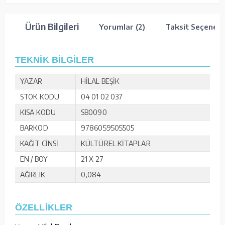
Ürün Bilgileri
Yorumlar (2)
Taksit Seçenekl
TEKNİK BİLGİLER
YAZAR
HİLAL BEŞİK
STOK KODU
04 01 02 037
KISA KODU
SB0090
BARKOD
9786059505505
KAĞIT CİNSİ
KÜLTÜREL KİTAPLAR
EN / BOY
21 X 27
AĞIRLIK
0,084
ÖZELLİKLER