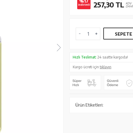
%17
257,30
TL
KDV
indirimli
DAHİ
SEPETE
Hızlı Teslimat:
24 saatte kargoda!
Kargo ücreti için
tıklayın
Ürün Etiketleri: