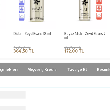
Didar - Zeyd Esans 35 ml
Beyaz Misk - Zeyd Esans 7
ml
450,00 TL
200,00 TL
364,50 TL
172,00 TL
çenekleri
Alışveriş Kredisi
Tavsiye Et
Resiml