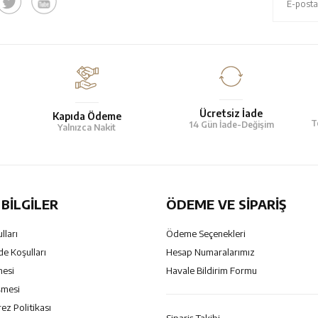
Ücretsiz İade
Kapıda Ödeme
T
14 Gün İade-Değişim
Yalnızca Nakit
BILGILER
ÖDEME VE SİPARİŞ
lları
Ödeme Seçenekleri
de Koşulları
Hesap Numaralarımız
mesi
Havale Bildirim Formu
şmesi
rez Politikası
Sipariş Takibi