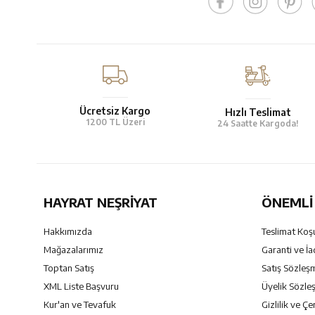
Ücretsiz Kargo
Hızlı Teslimat
1200 TL Üzeri
24 Saatte Kargoda!
HAYRAT NEŞRIYAT
ÖNEMLI 
Hakkımızda
Teslimat Koşu
Mağazalarımız
Garanti ve İa
Toptan Satış
Satış Sözleş
XML Liste Başvuru
Üyelik Sözle
Kur'an ve Tevafuk
Gizlilik ve Çe