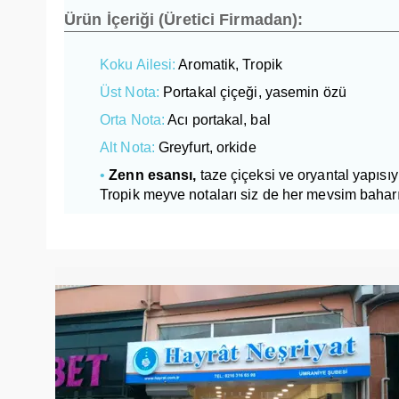
Ürün İçeriği (Üretici Firmadan):
Koku Ailesi:
Aromatik, Tropik
Üst Nota:
Portakal çiçeği, yasemin özü
Orta Nota:
Acı portakal, bal
Alt Nota:
Greyfurt, orkide
•
Zenn esansı,
taze çiçeksi ve oryantal yapısıyl
Tropik meyve notaları siz de her mevsim baharı h