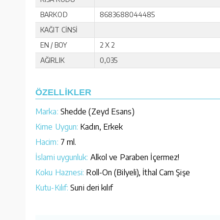
BARKOD
8683688044485
KAĞIT CİNSİ
EN / BOY
2 X 2
AĞIRLIK
0,035
ÖZELLİKLER
Marka:
Shedde (Zeyd Esans)
Kime Uygun:
Kadın, Erkek
Hacim:
7 ml.
İslami uygunluk:
Alkol ve Paraben İçermez!
Koku Haznesi:
Roll-On (Bilyeli), İthal Cam Şişe
Kutu-Kılıf:
Suni deri kılıf