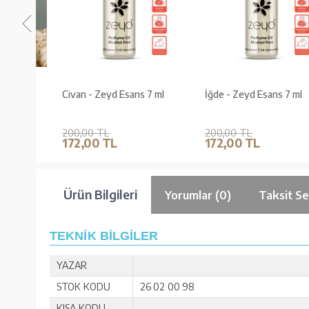
Civan - Zeyd Esans 7 ml
İğde - Zeyd Esans 7 ml
200,00 TL
200,00 TL
172,00 TL
172,00 TL
Ürün Bilgileri
Yorumlar (0)
Taksit Se
TEKNİK BİLGİLER
YAZAR
STOK KODU
26 02 00 98
KISA KODU