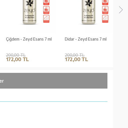
Çiğdem - Zeyd Esans 7 ml
Didar - Zeyd Esans 7 ml
Aksa 
Prest
Kons
Kutu
200,00 TL
200,00 TL
90,0
172,00 TL
172,00 TL
72,
er