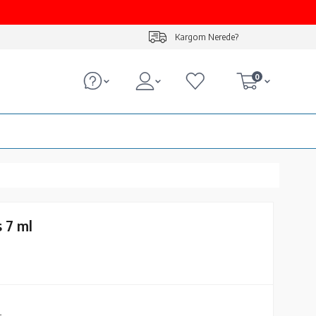
Kargom Nerede?
0
 7 ml
L