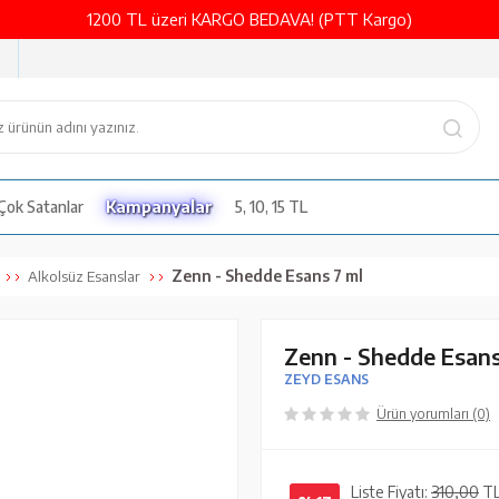
1200 TL üzeri KARGO BEDAVA! (PTT Kargo)
Çok Satanlar
Kampanyalar
5, 10, 15 TL
Zenn - Shedde Esans 7 ml
Alkolsüz Esanslar
Zenn - Shedde Esans
ZEYD ESANS
Ürün yorumları (0)
Liste Fiyatı:
310,00
T