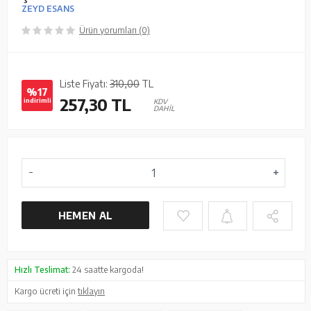
ZEYD ESANS
Ürün yorumları (0)
Liste Fiyatı:
310,00
TL
%17
257,30
TL
indirimli
KDV
DAHİL
HEMEN AL
Hızlı Teslimat:
24 saatte kargoda!
Kargo ücreti için
tıklayın