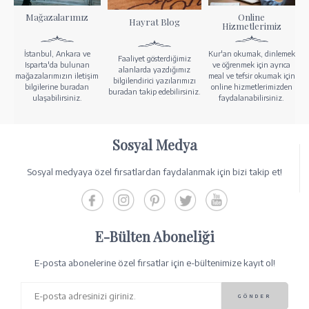
Mağazalarımız
Online
Hayrat Blog
Hizmetlerimiz
İstanbul, Ankara ve
Kur'an okumak, dinlemek
Faaliyet gösterdiğimiz
Isparta'da bulunan
ve öğrenmek için ayrıca
alanlarda yazdığımız
mağazalarımızın iletişim
meal ve tefsir okumak için
bilgilendirici yazılarımızı
bilgilerine buradan
online hizmetlerimizden
buradan takip edebilirsiniz.
ulaşabilirsiniz.
faydalanabilirsiniz.
Sosyal Medya
Sosyal medyaya özel fırsatlardan faydalanmak için bizi takip et!
E-Bülten Aboneliği
E-posta abonelerine özel fırsatlar için e-bültenimize kayıt ol!