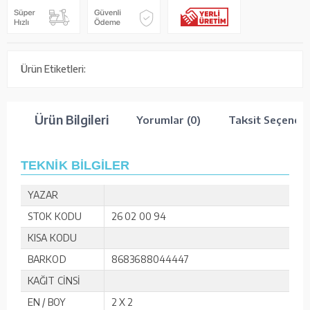
Ürün Etiketleri:
Ürün Bilgileri
Yorumlar (0)
Taksit Seçenekl
TEKNİK BİLGİLER
YAZAR
STOK KODU
26 02 00 94
KISA KODU
BARKOD
8683688044447
KAĞIT CİNSİ
EN / BOY
2 X 2