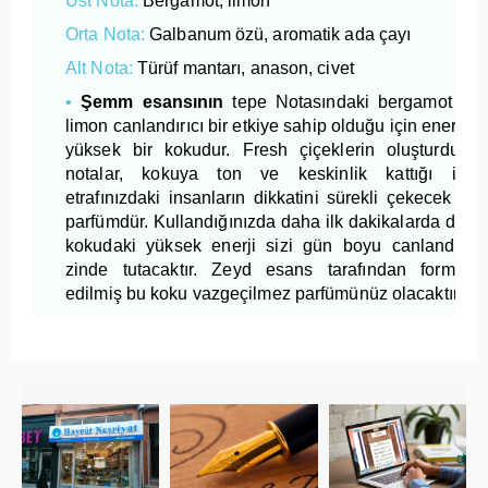
Üst Nota:
Bergamot, limon
Orta Nota:
Galbanum özü, aromatik ada çayı
Alt Nota:
Türüf mantarı, anason, civet
•
Şemm esansının
tepe Notasındaki bergamot ve
limon canlandırıcı bir etkiye sahip olduğu için enerjisi
yüksek bir kokudur. Fresh çiçeklerin oluşturduğu
notalar, kokuya ton ve keskinlik kattığı için
etrafınızdaki insanların dikkatini sürekli çekecek bir
parfümdür. Kullandığınızda daha ilk dakikalarda dahi
kokudaki yüksek enerji sizi gün boyu canlandırıp
zinde tutacaktır. Zeyd esans tarafından formüle
edilmiş bu koku vazgeçilmez parfümünüz olacaktır.