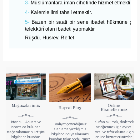
3-
Müslümanlara iman cihetinde hizmet etmektir.
4-
Kalemle ilmi tahsil etmektir.
5-
Bazen bir saati bir sene ibadet hükmüne geç
tefekkürî olan ibadeti yapmaktır.
Rüşdü, Hüsrev, Re’fet
Mağazalarımız
Online
Hayrat Blog
Hizmetlerimiz
İstanbul, Ankara ve
Kur'an okumak, dinlemek
Faaliyet gösterdiğimiz
Isparta'da bulunan
ve öğrenmek için ayrıca
alanlarda yazdığımız
mağazalarımızın iletişim
meal ve tefsir okumak için
bilgilendirici yazılarımızı
bilgilerine buradan
online hizmetlerimizden
buradan takip edebilirsiniz.