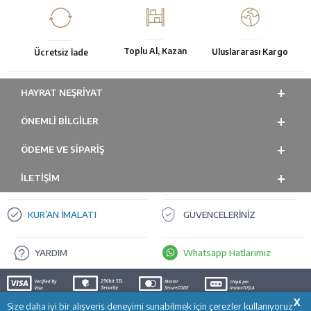
Toplu Al, Kazan
Uluslararası Kargo
Ücretsiz İade
HAYRAT NEŞRIYAT
ÖNEMLI BILGILER
ÖDEME VE SİPARİŞ
İLETİŞİM
KUR’AN İMALATI
GÜVENCELERİNİZ
YARDIM
Whatsapp Hatlarımız
X
Size daha iyi bir alışveriş deneyimi sunabilmek için çerezler kullanıyoruz.