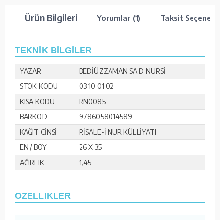
Ürün Bilgileri
Yorumlar (1)
Taksit Seçenekle
TEKNİK BİLGİLER
YAZAR
BEDİÜZZAMAN SAİD NURSİ
STOK KODU
03 10 01 02
KISA KODU
RN0085
BARKOD
9786058014589
KAĞIT CİNSİ
RİSALE-İ NUR KÜLLİYATI
EN / BOY
26 X 35
AĞIRLIK
1,45
ÖZELLİKLER