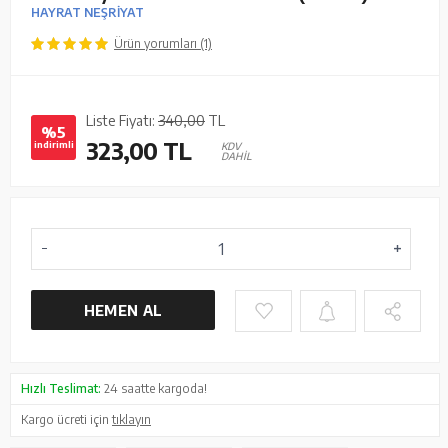
HAYRAT NEŞRİYAT
Ürün yorumları (1)
Liste Fiyatı:
340,00
TL
%5
323,00
TL
indirimli
KDV
DAHİL
HEMEN AL
Hızlı Teslimat:
24 saatte kargoda!
Kargo ücreti için
tıklayın