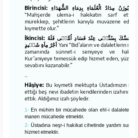
Birincisi: يُوزَنُ مِدَادُ الْعُلَمَاءِ بِدِمَاءِ الشُّهَدَاءِ
Ya
“Mahşerde ulema-i hakikatin sarf ettikle
mürekkep, şehitlerin kanıyla muvazene edilir;
kıymette olur.”
İkincisi: مَنْ تَمَسَّكَ بِسُنَّتٖى عِنْدَ فَسَادِ اُمَّتٖى فَلَهُ
اَجْرُ مِاَةِ شَهٖيدٍ
Yani “Bid’aların ve dalaletlerin istila
zamanında sünnet-i seniyeye ve hakikat
Kur’aniyeye temessük edip hizmet eden, yüz şeh
sevabını kazanabilir.”
...
Hâşiye:
Bu kıymetli mektupta Üstadımızın işar
ettiği beş nevi ibadetin kendilerinden izahını tal
ettik. Aldığımız izah şöyledir.
1-
En mühim bir mücahede olan ehl-i dalalete kar
manen mücahede etmektir.
2-
Üstadına neşr-i hakikat cihetinde yardım suretiy
hizmet etmektir.