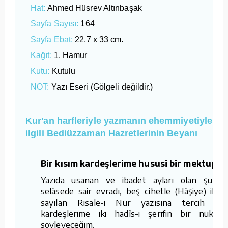
Hat:
Ahmed Hüsrev Altınbaşak
Sayfa Sayısı:
164
Sayfa Ebat:
22,7 x 33 cm.
Kağıt:
1. Hamur
Kutu:
Kutulu
NOT:
Yazı Eseri (Gölgeli değildir.)
Kur'an harfleriyle yazmanın ehemmiyetiyle
ilgili Bediüzzaman Hazretlerinin Beyanı
Bir kısım kardeşlerime hususi bir mektuptu
Yazıda usanan ve ibadet ayları olan şuhûr
selâsede sair evradı, beş cihetle (Hâşiye) ibad
sayılan Risale-i Nur yazısına tercih ed
kardeşlerime iki hadîs-i şerifin bir nüktesi
söyleyeceğim.