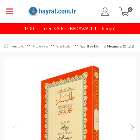
0
1200 TL üzeri KARGO BEDAVA! (PTT Kargo)
Anasayfa
Risale-i Nur
Yazı Eserleri
Yazı Boy Tılsımlar Mecmuası (Ciltsiz)