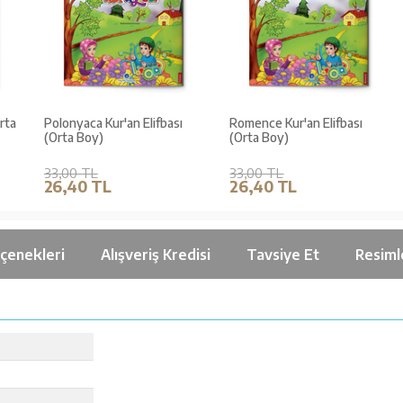
ta
Polonyaca Kur'an Elifbası
Romence Kur'an Elifbası
(Orta Boy)
(Orta Boy)
33,00 TL
33,00 TL
26,40 TL
26,40 TL
çenekleri
Alışveriş Kredisi
Tavsiye Et
Resiml