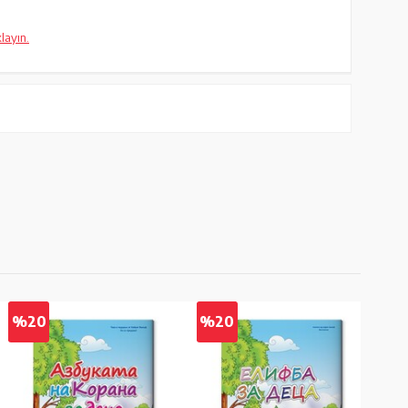
klayın.
%20
%20
%2