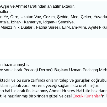
 Ayşe ve Ahmet tarafından anlatılmaktadır.
alleri.
an Ye, Ötre, Uzatan Vav, Cezim, Şedde, Med, Çeker, Yuvarla
tta'a, İzhar-ı Kameriye, İdgam-ı Şemsiye,
ezzinlik Duaları, Fatiha Suresi, Elif-Lam-Mim, Ayete'l-Kür
n hazırlanmıştır.
n ve son olarak Pedagoji Derneği Başkanı Uzman Pedagog Me
maktadır ve bu süre zarfında onların talep ve görüşleri doğrult
ukların çabuk zarar veremeyeceği sağlamlıkta üretilmiştir.
n hattı olarak ün kazanmış Ahmet Husrev Hattı ile hazırlanm
 ile hazırlanmış birbirinden güzel ve özel
Çocuk Kur'anları'
nı 