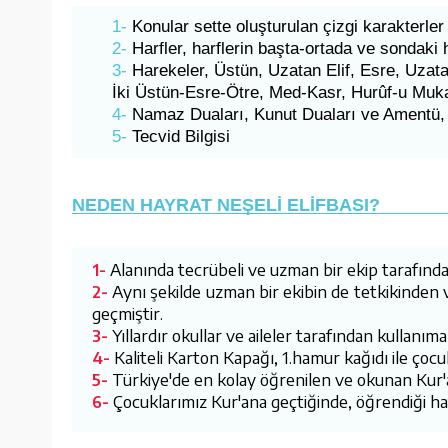
1-
Konular sette oluşturulan çizgi karakterler
2-
Harfler, harflerin başta-ortada ve sondaki h
3-
Harekeler, Üstün, Uzatan Elif, Esre, Uzat
İki Üstün-Esre-Ötre, Med-Kasr, Hurûf-u Muka
4-
Namaz Duaları, Kunut Duaları ve Amentü, Mü
5-
Tecvid Bilgisi
NEDEN HAYRAT NEŞELİ ELİFBASI?
Alanında tecrübeli ve uzman bir ekip tarafında
1-
Aynı şekilde uzman bir ekibin de tetkikinde
2-
geçmiştir.
Yıllardır okullar ve aileler tarafından kullanı
3-
Kaliteli Karton Kapağı, 1.hamur kağıdı ile çoc
4-
Türkiye'de en kolay öğrenilen ve okunan Kur'a
5-
Çocuklarımız Kur'ana geçtiğinde, öğrendiği hat
6-