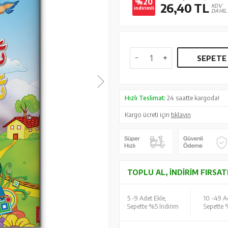
%20
26,40
TL
KDV
indirimli
DAHİL
SEPETE
Hızlı Teslimat:
24 saatte kargoda!
Kargo ücreti için
tıklayın
TOPLU AL, İNDIRIM FIRSAT
5 -
9 Adet Ekle,
10 -
49 Ad
Sepette %5 İndirim
Sepette 