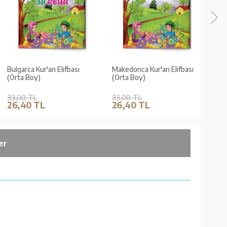
Bulgarca Kur'an Elifbası
Makedonca Kur'an Elifbası
Boşna
(Orta Boy)
(Orta Boy)
(Ort
33,00 TL
33,00 TL
33,0
26,40 TL
26,40 TL
26,
er