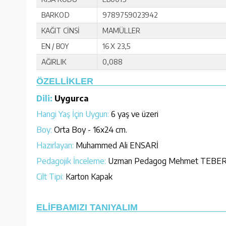
BARKOD
9789759023942
KAĞIT CİNSİ
MAMÜLLER
EN / BOY
16 X 23,5
AĞIRLIK
0,088
ÖZELLİKLER
Dili:
Uygurca
Hangi Yaş İçin Uygun:
6 yaş ve üzeri
Boy:
Orta Boy - 16x24 cm.
Hazırlayan:
Muhammed Ali ENSARİ
Pedagojik İnceleme:
Uzman Pedagog Mehmet TEBER (P
Cilt Tipi:
Karton Kapak
ELİFBAMIZI TANIYALIM