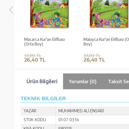
lifbası
Macarca Kur'an Elifbası
Malayca Kur'an Elifbası (Or
(Orta Boy)
Boy)
33,00 TL
33,00 TL
26,40 TL
26,40 TL
Ürün Bilgileri
Yorumlar (0)
Taksit Se
TEKNİK BİLGİLER
YAZAR
MUHAMMED ALİ ENSARİ
STOK KODU
01 07 03 14
KISA KODU
EB0015