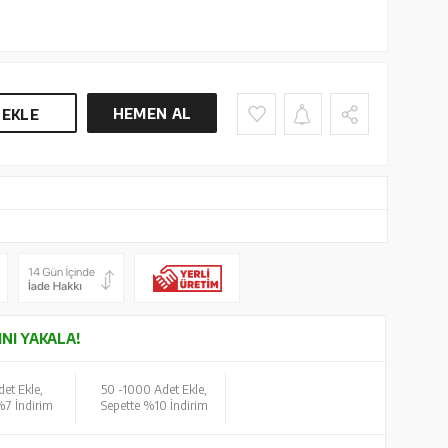
HEMEN AL
 EKLE
INI YAKALA!
et Ekle,
50 -
1000 Adet Ekle,
%7 İndirim
Sepette %10 İndirim