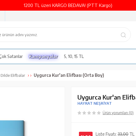
1200 TL üzeri KARGO BEDAVA! (PTT Kargo)
Çok Satanlar
Kampanyalar
5, 10, 15 TL
Uygurca Kur'an Elifbası (Orta Boy)
Dilde Elifbalar
Uygurca Kur'an Elifb
HAYRAT NEŞRİYAT
Ürün yorumları (0)
Liste Fiyatı:
33,00
TL