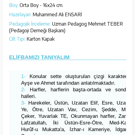
Boy:
Orta Boy - 16x24 cm.
Hazırlayan:
Muhammed Ali ENSARİ
Pedagojik İnceleme:
Uzman Pedagog Mehmet TEBER
(Pedagoji Derneği Başkanı)
Cilt Tipi:
Karton Kapak
ELİFBAMIZI TANIYALIM
1-
Konular sette oluşturulan çizgi karakterler
Ayşe ve Ahmet tarafından anlatılmaktadır.
2-
Harfler, harflerin başta-ortada ve sondaki
halleri.
3-
Harekeler, Üstün, Uzatan Elif, Esre, Uzatan
Ye, Ötre, Uzatan Vav, Cezim, Şedde, Med,
Çeker, Yuvarlak TE, Okunmayan harfler, Zamir,
Lafzatullah, İki Üstün-Esre-Ötre, Med-Kasr,
Hurûf-u Mukatta'a, İzhar-ı Kameriye, İdgam-ı