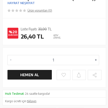
HAYRAT NEŞRİYAT
Ürün yorumları (0)
Liste Fiyatı:
33,00
TL
%20
26,40
TL
indirimli
KDV
DAHİL
HEMEN AL
Hızlı Teslimat:
24 saatte kargoda!
Kargo ücreti için
tıklayın