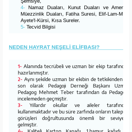
Şemsiye,
4-
Namaz Duaları, Kunut Duaları ve Amentü,
Müezzinlik Duaları, Fatiha Suresi, Elif-Lam-Mim,
Ayete'l-Kürsi, Kısa Sureler.
5-
Tecvid Bilgisi
NEDEN HAYRAT NEŞELİ ELİFBASI?
Alanında tecrübeli ve uzman bir ekip tarafından
1-
hazırlanmıştır.
Aynı şekilde uzman bir ekibin de tetkikinden ve
2-
son olarak Pedagoji Derneği Başkanı Uzman
Pedagog Mehmet Teber tarafından da Pedagojik
incelemeden geçmiştir.
Yıllardır okullar ve aileler tarafından
3-
kullanımaktadır ve bu süre zarfında onların talep ve
görüşleri doğrultusunda önemli bir seviyeye
gelmiştir.
Kaliteli Karton Kapağı, 1.hamur kağıdı ile
4-