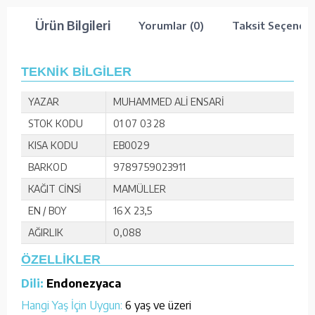
Ürün Bilgileri
Yorumlar (0)
Taksit Seçenekl
TEKNİK BİLGİLER
YAZAR
MUHAMMED ALİ ENSARİ
STOK KODU
01 07 03 28
KISA KODU
EB0029
BARKOD
9789759023911
KAĞIT CİNSİ
MAMÜLLER
EN / BOY
16 X 23,5
AĞIRLIK
0,088
ÖZELLİKLER
Dili:
Endonezyaca
Hangi Yaş İçin Uygun:
6 yaş ve üzeri