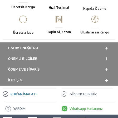
Ücretsiz Kargo
Hızlı Teslimat
Kapıda Ödeme
Toplu Al, Kazan
Uluslararası Kargo
Ücretsiz İade
HAYRAT NEŞRIYAT
ÖNEMLI BILGILER
ÖDEME VE SİPARİŞ
İLETİŞİM
KUR’AN İMALATI
GÜVENCELERİNİZ
YARDIM
Whatsapp Hatlarımız