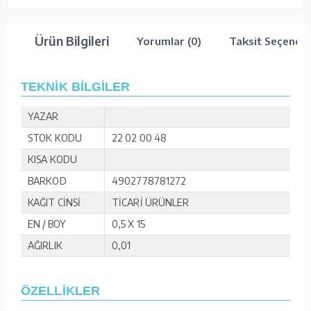
Ürün Bilgileri
Yorumlar (0)
Taksit Seçenekl
TEKNİK BİLGİLER
YAZAR
STOK KODU
22 02 00 48
KISA KODU
BARKOD
4902778781272
KAĞIT CİNSİ
TİCARİ ÜRÜNLER
EN / BOY
0,5 X 15
AĞIRLIK
0,01
ÖZELLİKLER