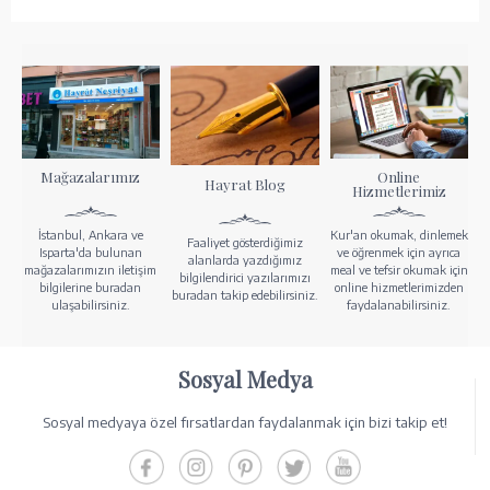
Mağazalarımız
Online
Hayrat Blog
Hizmetlerimiz
İstanbul, Ankara ve
Kur'an okumak, dinlemek
Faaliyet gösterdiğimiz
Isparta'da bulunan
ve öğrenmek için ayrıca
alanlarda yazdığımız
mağazalarımızın iletişim
meal ve tefsir okumak için
bilgilendirici yazılarımızı
bilgilerine buradan
online hizmetlerimizden
buradan takip edebilirsiniz.
ulaşabilirsiniz.
faydalanabilirsiniz.
Sosyal Medya
Sosyal medyaya özel fırsatlardan faydalanmak için bizi takip et!