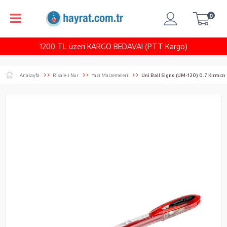
0
1200 TL üzeri KARGO BEDAVA! (PTT Kargo)
Anasayfa
Risale-i Nur
Yazı Malzemeleri
Uni Ball Signo (UM-120) 0.7 Kırmızı