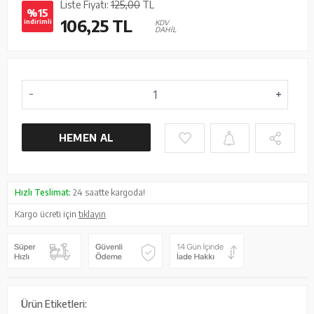
Liste Fiyatı:
125,00
TL
%15
106,25
TL
indirimli
KDV
DAHİL
HEMEN AL
Hızlı Teslimat:
24 saatte kargoda!
Kargo ücreti için
tıklayın
Ürün Etiketleri: