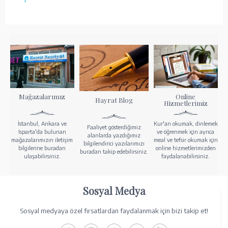
Mağazalarımız
Online
Hayrat Blog
Hizmetlerimiz
İstanbul, Ankara ve
Kur'an okumak, dinlemek
Faaliyet gösterdiğimiz
Isparta'da bulunan
ve öğrenmek için ayrıca
alanlarda yazdığımız
mağazalarımızın iletişim
meal ve tefsir okumak için
bilgilendirici yazılarımızı
bilgilerine buradan
online hizmetlerimizden
buradan takip edebilirsiniz.
ulaşabilirsiniz.
faydalanabilirsiniz.
Sosyal Medya
Sosyal medyaya özel fırsatlardan faydalanmak için bizi takip et!