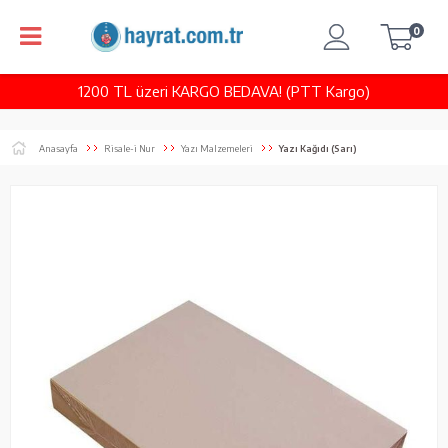
0
1200 TL üzeri KARGO BEDAVA! (PTT Kargo)
Anasayfa
Risale-i Nur
Yazı Malzemeleri
Yazı Kağıdı (Sarı)