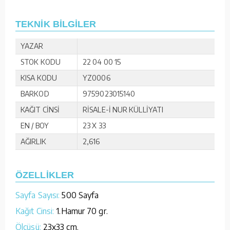
TEKNİK BİLGİLER
YAZAR
STOK KODU
22 04 00 15
KISA KODU
YZ0006
BARKOD
9759023015140
KAĞIT CİNSİ
RİSALE-İ NUR KÜLLİYATI
EN / BOY
23 X 33
AĞIRLIK
2,616
ÖZELLİKLER
Sayfa Sayısı:
500 Sayfa
Kağıt Cinsi:
1.Hamur 70 gr.
Ölçüsü:
23x33 cm.