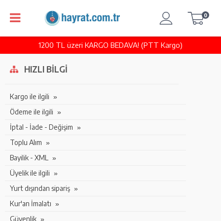
0
1200 TL üzeri KARGO BEDAVA! (PTT Kargo)
HIZLI BILGI
Kargo ile ilgili
Ödeme ile ilgili
İptal - İade - Değişim
Toplu Alım
Bayilik - XML
Üyelik ile ilgili
Yurt dışından sipariş
Kur'an İmalatı
Güvenlik