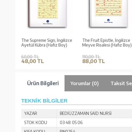
The Supreme Sign, İngilizce
The Fruit Epistle, İngilizce
Ayetül Kübra (Hafız Boy)
Meyve Risalesi (Hafız Boy)
60,00 TL
110,00 TL
48,00 TL
88,00 TL
Ürün Bilgileri
Yorumlar (0)
Taksit Se
TEKNİK BİLGİLER
YAZAR
BEDİÜZZAMAN SAİD NURSİ
STOK KODU
03 48 05 06
KISA KODU
RN0254