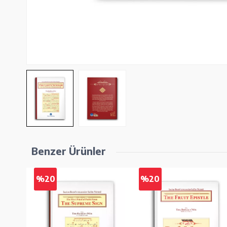
Benzer Ürünler
%20
%20