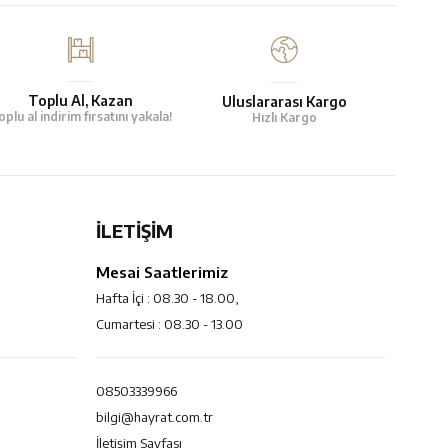
Toplu Al, Kazan
Uluslararası Kargo
oplu al indirim fırsatını yakala!
Hızlı Kargo
İLETİŞİM
Mesai Saatlerimiz
Hafta İçi : 08.30 - 18.00,
Cumartesi : 08.30 - 13.00
08503339966
bilgi@hayrat.com.tr
İletişim Sayfası