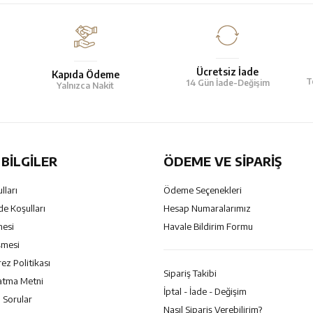
Ücretsiz İade
Kapıda Ödeme
T
14 Gün İade-Değişim
Yalnızca Nakit
BILGILER
ÖDEME VE SİPARİŞ
lları
Ödeme Seçenekleri
de Koşulları
Hesap Numaralarımız
mesi
Havale Bildirim Formu
şmesi
rez Politikası
Sipariş Takibi
atma Metni
İptal - İade - Değişim
 Sorular
Nasıl Sipariş Verebilirim?