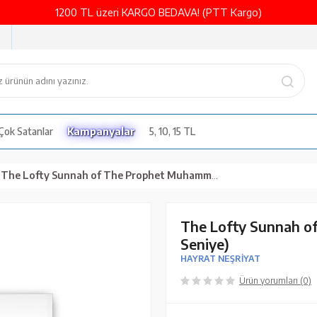
1200 TL üzeri KARGO BEDAVA! (PTT Kargo)
Çok Satanlar
Kampanyalar
5, 10, 15 TL
The Lofty Sunnah of The Prophet Muhammad (Sünneti Seniye)
The Lofty Sunnah o
Seniye)
HAYRAT NEŞRİYAT
Ürün yorumları (0)