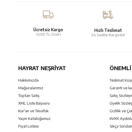
Ücretsiz Kargo
Hızlı Teslimat
1200 TL Üzeri
24 Saatte Kargoda!
HAYRAT NEŞRIYAT
ÖNEMLI 
Hakkımızda
Teslimat Koşu
Mağazalarımız
Garanti ve İa
Toptan Satış
Satış Sözleş
XML Liste Başvuru
Üyelik Sözle
Kur'an ve Tevafuk
Gizlilik ve Çe
Yayın Kataloğumuz
KVKK Aydınl
Fiyat Listesi
Sıkça Sorulan