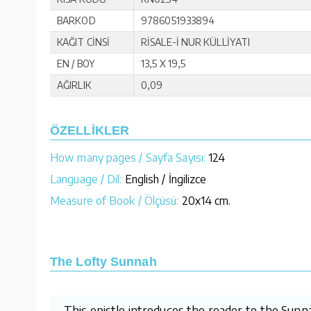
BARKOD
9786051933894
KAĞIT CİNSİ
RİSALE-İ NUR KÜLLİYATI
EN / BOY
13,5 X 19,5
AĞIRLIK
0,09
ÖZELLİKLER
How many pages / Sayfa Sayısı:
124
Language / Dil:
English / İngilizce
Measure of Book / Ölçüsü:
20x14 cm.
The Lofty Sunnah
This epistle introduces the reader to the Sun