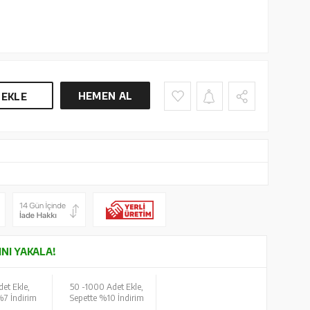
HEMEN AL
 EKLE
INI YAKALA!
et Ekle,
50 -
1000 Adet Ekle,
%7 İndirim
Sepette %10 İndirim