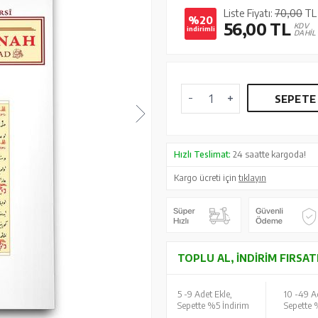
Liste Fiyatı:
70,00
TL
%20
56,00
TL
KDV
indirimli
DAHİL
SEPETE
Hızlı Teslimat:
24 saatte kargoda!
Kargo ücreti için
tıklayın
TOPLU AL, İNDIRIM FIRSAT
5 -
9 Adet Ekle,
10 -
49 Ad
Sepette %5 İndirim
Sepette 