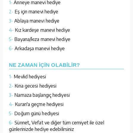
1-
Anneye manevi hediye
2-
Eş için manevi hediye
3-
Ablaya manevi hediye
4-
Kız kardeşe manevi hediye
5-
Bayana/kıza manevi hediye
6-
Arkadaşa manevi hediye
NE ZAMAN İÇİN OLABİLİR?
1-
Mevlid hediyesi
2-
Kına gecesi hediyesi
3-
Namaza başlangıç hediyesi
4-
Kuran'a geçme hediyesi
5-
Doğum günü hediyesi
6-
Sünnet, Vefat ve diğer tüm cemiyet ile özel
günlerinizde hediye edebilirsiniz