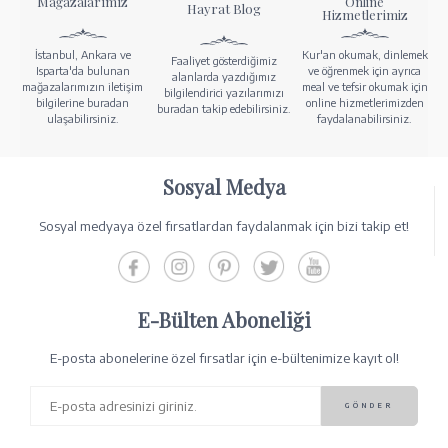
Mağazalarımız
Online
Hayrat Blog
Hizmetlerimiz
İstanbul, Ankara ve
Kur'an okumak, dinlemek
Faaliyet gösterdiğimiz
Isparta'da bulunan
ve öğrenmek için ayrıca
alanlarda yazdığımız
mağazalarımızın iletişim
meal ve tefsir okumak için
bilgilendirici yazılarımızı
bilgilerine buradan
online hizmetlerimizden
buradan takip edebilirsiniz.
ulaşabilirsiniz.
faydalanabilirsiniz.
Sosyal Medya
Sosyal medyaya özel fırsatlardan faydalanmak için bizi takip et!
E-Bülten Aboneliği
E-posta abonelerine özel fırsatlar için e-bültenimize kayıt ol!