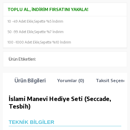
TOPLU AL, İNDIRIM FIRSATINI YAKALA!
10 -
49 Adet Ekle,
Sepette %5 İndirim
50 -
99 Adet Ekle,
Sepette %7 İndirim
100 -
1000 Adet Ekle,
Sepette %10 İndirim
Ürün Etiketleri:
Ürün Bilgileri
Yorumlar (0)
Taksit Seçenekl
İslami Manevi Hediye Seti (Seccade,
Tesbih)
TEKNİK BİLGİLER