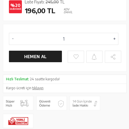
Liste Fiyatı:
245,00
TL
%20
196,00
TL
indirimli
KDV
DAHİL
HEMEN AL
Hızlı Teslimat:
24 saatte kargoda!
Kargo ücreti için
tıklayın