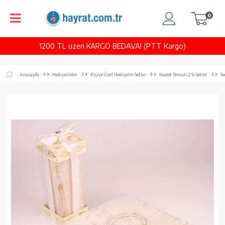
0
1200 TL üzeri KARGO BEDAVA! (PTT Kargo)
Anasayfa
Hediyelikler
Kişiye Özel Hediyelik Setler
İbadet Temalı 2'li Setler
Se