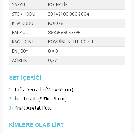
YAZAR
KOLEKTİF
STOK KODU
30 1421 00 000 2004
KISA KODU
KO1078
BARKOD
8683688043396
KAĞIT CİNSİ
KOMBİNE SETLER(ÖZEL)
EN / BOY
8 X 8
AĞIRLIK
0,27
SET İÇERİĞİ
1-
Tafta Seccade (110 x 65 cm.)
2-
İnci Tesbih (99'lu - 6mm.)
3-
Kraft Asetat Kutu
KİMLERE OLABİLİR?