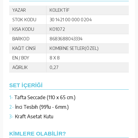
YAZAR
KOLEKTİF
STOK KODU
30 1421 00 000 0204
KISA KODU
KO1072
BARKOD
8683688043334
KAĞIT CİNSİ
KOMBİNE SETLER(ÖZEL)
EN / BOY
8 X 8
AĞIRLIK
0,27
SET İÇERİĞİ
1-
Tafta Seccade (110 x 65 cm.)
2-
İnci Tesbih (99'lu - 6mm.)
3-
Kraft Asetat Kutu
KİMLERE OLABİLİR?