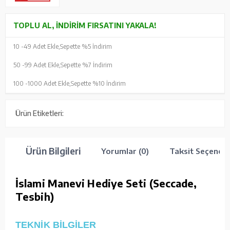
TOPLU AL, İNDIRIM FIRSATINI YAKALA!
10 -
49 Adet Ekle,
Sepette %5 İndirim
50 -
99 Adet Ekle,
Sepette %7 İndirim
100 -
1000 Adet Ekle,
Sepette %10 İndirim
Ürün Etiketleri:
Ürün Bilgileri
Yorumlar (0)
Taksit Seçenekl
İslami Manevi Hediye Seti (Seccade,
Tesbih)
TEKNİK BİLGİLER