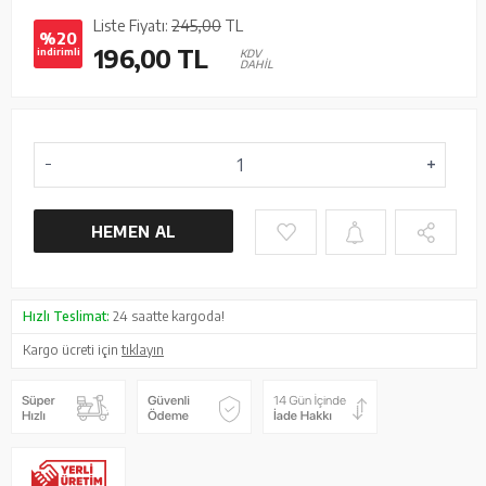
Liste Fiyatı:
245,00
TL
%20
196,00
TL
indirimli
KDV
DAHİL
HEMEN AL
Hızlı Teslimat:
24 saatte kargoda!
Kargo ücreti için
tıklayın