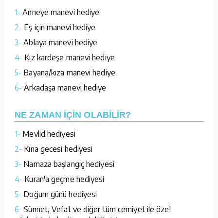
1-
Anneye manevi hediye
2-
Eş için manevi hediye
3-
Ablaya manevi hediye
4-
Kız kardeşe manevi hediye
5-
Bayana/kıza manevi hediye
6-
Arkadaşa manevi hediye
NE ZAMAN İÇİN OLABİLİR?
1-
Mevlid hediyesi
2-
Kına gecesi hediyesi
3-
Namaza başlangıç hediyesi
4-
Kuran'a geçme hediyesi
5-
Doğum günü hediyesi
6-
Sünnet, Vefat ve diğer tüm cemiyet ile özel