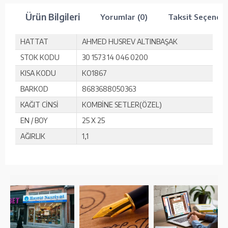
Ürün Bilgileri
Yorumlar (0)
Taksit Seçenekl
HATTAT
AHMED HUSREV ALTINBAŞAK
STOK KODU
30 1573 14 046 0200
KISA KODU
KO1867
BARKOD
8683688050363
KAĞIT CİNSİ
KOMBİNE SETLER(ÖZEL)
EN / BOY
25 X 25
AĞIRLIK
1,1