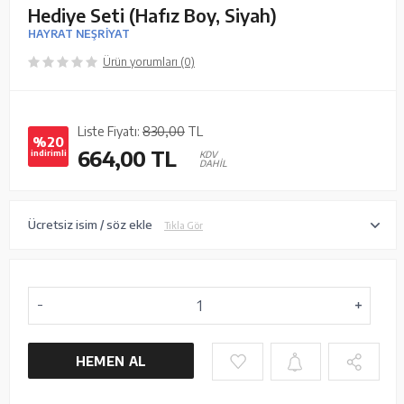
Hediye Seti (Hafız Boy, Siyah)
HAYRAT NEŞRİYAT
Ürün yorumları (0)
Liste Fiyatı:
830,00
TL
%20
664,00
TL
indirimli
KDV
DAHİL
Ücretsiz isim / söz ekle
Tıkla Gör
HEMEN AL