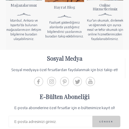
Mağazalarımız
Online
Hayrat Blog
Hizmetlerimiz
İstanbul, Ankara ve
Kur'an okumak, dinlemek
Faaliyet gösterdiğimiz
Isparta'da bulunan
ve öğrenmek için ayrıca
alanlarda yazdığımız
mağazalarımızın iletişim
meal ve tefsir okumak için
bilgilendirici yazılarımızı
bilgilerine buradan
online hizmetlerimizden
buradan takip edebilirsiniz.
ulaşabilirsiniz.
faydalanabilirsiniz.
Sosyal Medya
Sosyal medyaya özel fırsatlardan faydalanmak için bizi takip et!
E-Bülten Aboneliği
E-posta abonelerine özel fırsatlar için e-bültenimize kayıt ol!