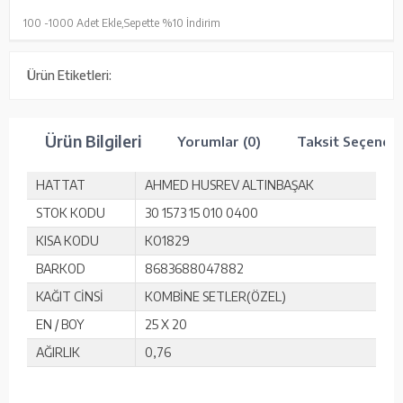
100 -
1000 Adet Ekle,
Sepette %10 İndirim
Ürün Etiketleri:
Ürün Bilgileri
Yorumlar (0)
Taksit Seçenekl
HATTAT
AHMED HUSREV ALTINBAŞAK
STOK KODU
30 1573 15 010 0400
KISA KODU
KO1829
BARKOD
8683688047882
KAĞIT CİNSİ
KOMBİNE SETLER(ÖZEL)
EN / BOY
25 X 20
AĞIRLIK
0,76