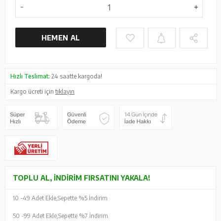
HEMEN AL
Hızlı Teslimat:
24 saatte kargoda!
Kargo ücreti için
tıklayın
TOPLU AL, İNDIRIM FIRSATINI YAKALA!
10 -
49 Adet Ekle,
Sepette %5 İndirim
50 -
99 Adet Ekle,
Sepette %7 İndirim