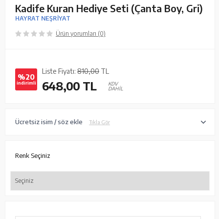
Kadife Kuran Hediye Seti (Çanta Boy, Gri)
HAYRAT NEŞRİYAT
Ürün yorumları (0)
Liste Fiyatı:
810,00
TL
%20
648,00
TL
indirimli
KDV
DAHİL
Ücretsiz isim / söz ekle
Tıkla Gör
Renk Seçiniz