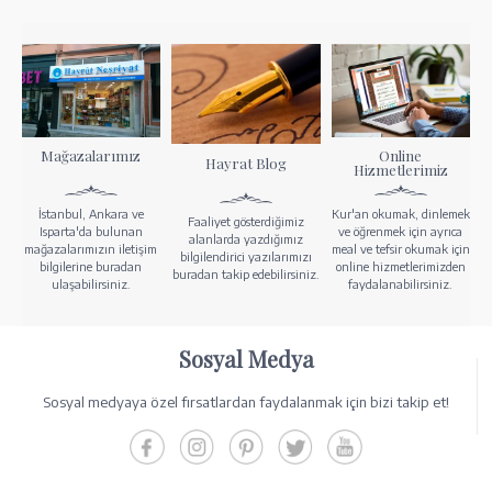
Mağazalarımız
Online
Hayrat Blog
Hizmetlerimiz
İstanbul, Ankara ve
Kur'an okumak, dinlemek
Faaliyet gösterdiğimiz
Isparta'da bulunan
ve öğrenmek için ayrıca
alanlarda yazdığımız
mağazalarımızın iletişim
meal ve tefsir okumak için
bilgilendirici yazılarımızı
bilgilerine buradan
online hizmetlerimizden
buradan takip edebilirsiniz.
ulaşabilirsiniz.
faydalanabilirsiniz.
Sosyal Medya
Sosyal medyaya özel fırsatlardan faydalanmak için bizi takip et!