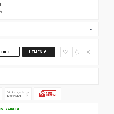
L
İL
r
HEMEN AL
 EKLE
INI YAKALA!