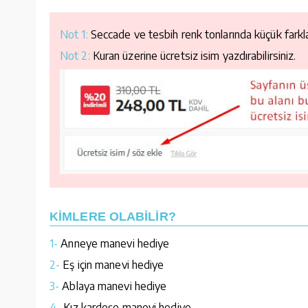
Not 1:
Seccade ve tesbih renk tonlarında küçük farklar
Not 2:
Kuran üzerine ücretsiz isim yazdırabilirsiniz.
KİMLERE OLABİLİR?
1-
Anneye manevi hediye
2-
Eş için manevi hediye
3-
Ablaya manevi hediye
4-
Kız kardeşe manevi hediye