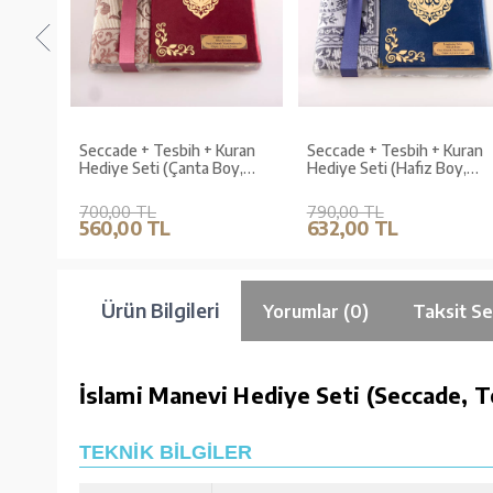
sbih
Seccade + Tesbih + Kuran
Seccade + Tesbih + Kuran
,
Hediye Seti (Çanta Boy,
Hediye Seti (Hafız Boy,
utu,
Kadife, Bordo, Lafzatullah)
Kadife, Lacivert, Lafzatullah
700,00 TL
790,00 TL
560,00 TL
632,00 TL
Ürün Bilgileri
Yorumlar (0)
Taksit Se
İslami Manevi Hediye Seti (Seccade, T
TEKNİK BİLGİLER