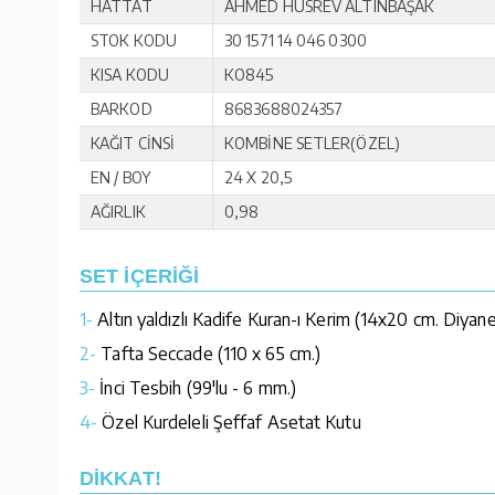
HATTAT
AHMED HUSREV ALTINBAŞAK
STOK KODU
30 1571 14 046 0300
KISA KODU
KO845
BARKOD
8683688024357
KAĞIT CİNSİ
KOMBİNE SETLER(ÖZEL)
EN / BOY
24 X 20,5
AĞIRLIK
0,98
SET İÇERİĞİ
1-
Altın yaldızlı Kadife Kuran-ı Kerim (14x20 cm. Diyan
2-
Tafta Seccade (110 x 65 cm.)
3-
İnci Tesbih (99'lu - 6 mm.)
4-
Özel Kurdeleli Şeffaf Asetat Kutu
DİKKAT!