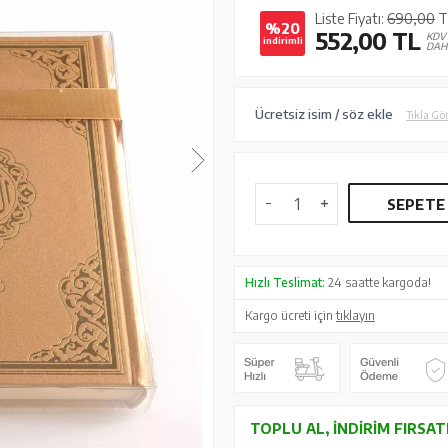
Liste Fiyatı:
690,00
T
%20
552,00
TL
KDV
indirimli
DAH
Ücretsiz isim / söz ekle
Tıkla Gö
SEPETE
Hızlı Teslimat:
24 saatte kargoda!
Kargo ücreti için
tıklayın
TOPLU AL, İNDIRIM FIRSAT