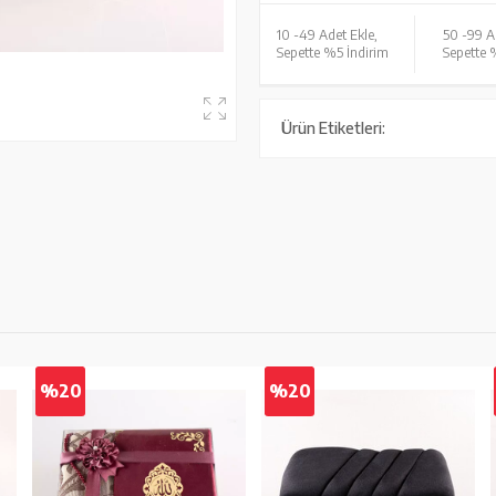
10 -
49 Adet Ekle,
50 -
99 A
Sepette %5 İndirim
Sepette 
Ürün Etiketleri:
%20
%20