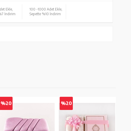
det Ekle,
100 -
1000 Adet Ekle,
%7 İndirim
Sepette %10 İndirim
%20
%20
%2