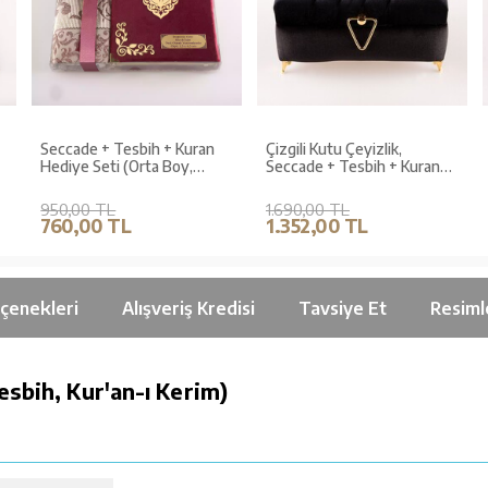
Seccade + Tesbih + Kuran
Çizgili Kutu Çeyizlik,
Hediye Seti (Orta Boy,
Seccade + Tesbih + Kuran
)
Kadife, Bordo, Lafzatullah)
Hediye Seti (Çanta Boy,
Kadife, Siyah, Elif-Vav)
950,00 TL
1.690,00 TL
760,00 TL
1.352,00 TL
çenekleri
Alışveriş Kredisi
Tavsiye Et
Resiml
esbih, Kur'an-ı Kerim)