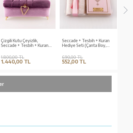
Çizgili Kutu Çeyizlik,
Seccade + Tesbih + Kuran
Secc
Seccade + Tesbih + Kuran
Hediye Seti (Çanta Boy,
Hediy
Hediye Seti (Hafız Boy,
Toz Pembe)
Kadi
Kadife, Lila, Elif-Vav)
1.800,00 TL
690,00 TL
790,
1.440,00 TL
552,00 TL
632
er