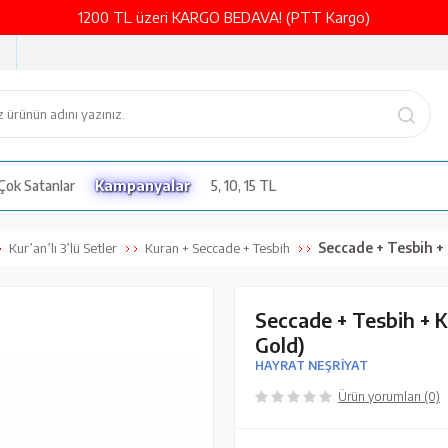
1200 TL üzeri KARGO BEDAVA! (PTT Kargo)
Çok Satanlar
Kampanyalar
5, 10, 15 TL
Seccade + Tesbih + Kuran Hed
Kur’an’lı 3’lü Setler
Kuran + Seccade + Tesbih
Seccade + Tesbih + Ku
Gold)
HAYRAT NEŞRİYAT
Ürün yorumları (0)