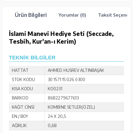
Ürün Bilgileri
Yorumlar (0)
Taksit Seçenekl
İslami Manevi Hediye Seti (Seccade,
Tesbih, Kur'an-ı Kerim)
TEKNİK BİLGİLER
HATTAT
AHMED HUSREV ALTINBAŞAK
STOK KODU
30 1571 15 026 0300
KISA KODU
KO0231
BARKOD
8682279677613
KAĞIT CİNSİ
KOMBİNE SETLER(ÖZEL)
EN / BOY
24 X 20,5
AĞIRLIK
0,68