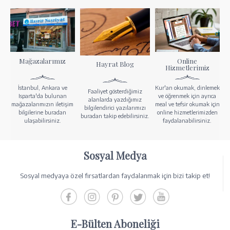
Mağazalarımız
Online
Hayrat Blog
Hizmetlerimiz
İstanbul, Ankara ve
Kur'an okumak, dinlemek
Faaliyet gösterdiğimiz
Isparta'da bulunan
ve öğrenmek için ayrıca
alanlarda yazdığımız
mağazalarımızın iletişim
meal ve tefsir okumak için
bilgilendirici yazılarımızı
bilgilerine buradan
online hizmetlerimizden
buradan takip edebilirsiniz.
ulaşabilirsiniz.
faydalanabilirsiniz.
Sosyal Medya
Sosyal medyaya özel fırsatlardan faydalanmak için bizi takip et!
E-Bülten Aboneliği