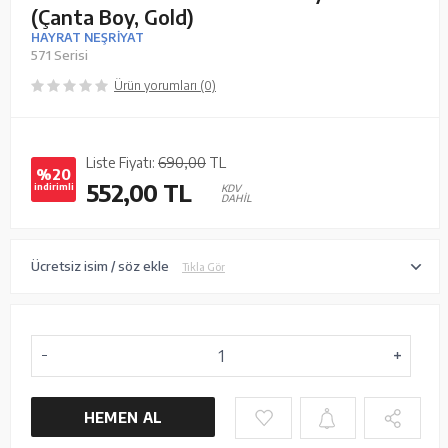
(Çanta Boy, Gold)
HAYRAT NEŞRİYAT
571 Serisi
Ürün yorumları (0)
Liste Fiyatı:
690,00
TL
%20
552,00
TL
indirimli
KDV
DAHİL
Ücretsiz isim / söz ekle
Tıkla Gör
HEMEN AL