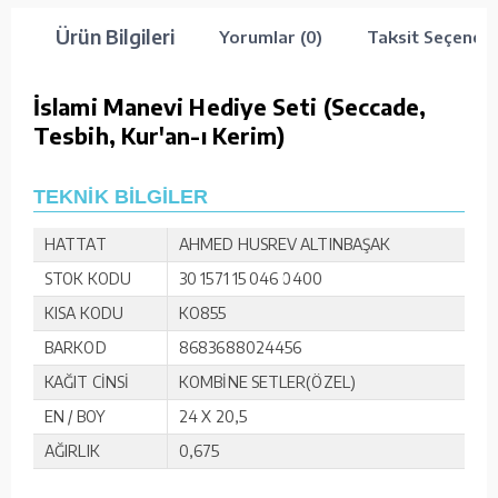
Ürün Bilgileri
Yorumlar (0)
Taksit Seçenekl
İslami Manevi Hediye Seti (Seccade,
Tesbih, Kur'an-ı Kerim)
TEKNİK BİLGİLER
HATTAT
AHMED HUSREV ALTINBAŞAK
STOK KODU
30 1571 15 046 0400
KISA KODU
KO855
BARKOD
8683688024456
KAĞIT CİNSİ
KOMBİNE SETLER(ÖZEL)
EN / BOY
24 X 20,5
AĞIRLIK
0,675