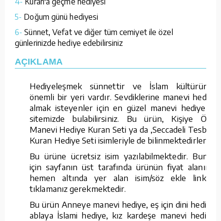
4-
Kuran'a geçme hediyesi
5-
Doğum günü hediyesi
6-
Sünnet, Vefat ve diğer tüm cemiyet ile özel
günlerinizde hediye edebilirsiniz
AÇIKLAMA
Hediyeleşmek sünnettir ve İslam kültüründe
önemli bir yeri vardır. Sevdiklerine manevi hediye
almak isteyenler için en güzel manevi hediyeleri
sitemizde bulabilirsiniz. Bu ürün, Kişiye Özel
Manevi Hediye Kuran Seti ya da ,Seccadeli Tesbihli
Kuran Hediye Seti isimleriyle de bilinmektedirler.
Bu ürüne ücretsiz isim yazılabilmektedir. Bunun
için sayfanın üst tarafında ürünün fiyat alanının
hemen altında yer alan isim/söz ekle linkine
tıklamanız gerekmektedir.
Bu ürün Anneye manevi hediye, eş için dini hediye,
ablaya İslami hediye, kız kardeşe manevi hediye,