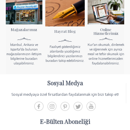
Mağazalarımız
Online
Hayrat Blog
Hizmetlerimiz
İstanbul, Ankara ve
Kur'an okumak, dinlemek
Faaliyet gösterdiğimiz
Isparta'da bulunan
ve öğrenmek için ayrıca
alanlarda yazdığımız
mağazalarımızın iletişim
meal ve tefsir okumak için
bilgilendirici yazılarımızı
bilgilerine buradan
online hizmetlerimizden
buradan takip edebilirsiniz.
ulaşabilirsiniz.
faydalanabilirsiniz.
Sosyal Medya
Sosyal medyaya özel fırsatlardan faydalanmak için bizi takip et!
E-Bülten Aboneliği