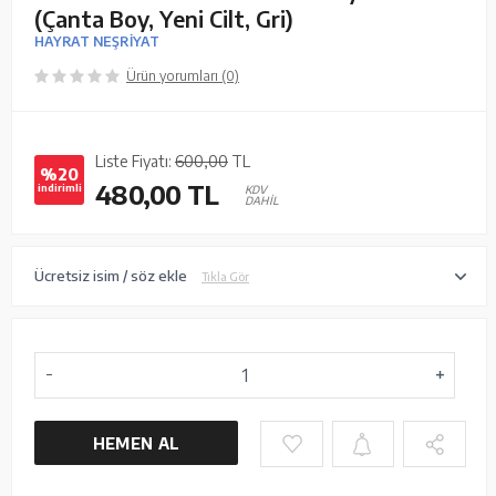
(Çanta Boy, Yeni Cilt, Gri)
HAYRAT NEŞRİYAT
Ürün yorumları (0)
Liste Fiyatı:
600,00
TL
%20
480,00
TL
indirimli
KDV
DAHİL
Ücretsiz isim / söz ekle
Tıkla Gör
HEMEN AL