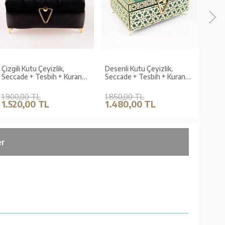
Çizgili Kutu Çeyizlik,
Desenli Kutu Çeyizlik,
Secc
Seccade + Tesbih + Kuran
Seccade + Tesbih + Kuran
Hediy
Hediye Seti (Orta Boy,
Hediye Seti (Hafız Boy,
Kadif
Kadife, Siyah, Elif-Vav)
Kadife, Yeşil, Elif-Vav)
1.900,00 TL
1.850,00 TL
790,
1.520,00 TL
1.480,00 TL
632
er