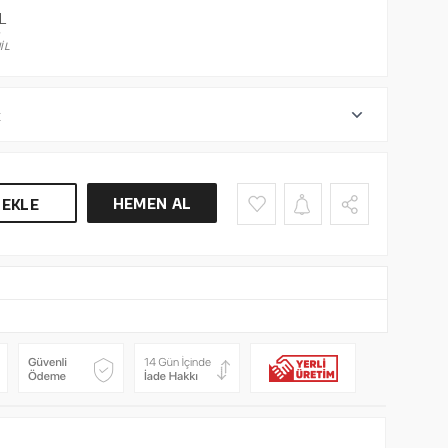
L
İL
r
HEMEN AL
 EKLE