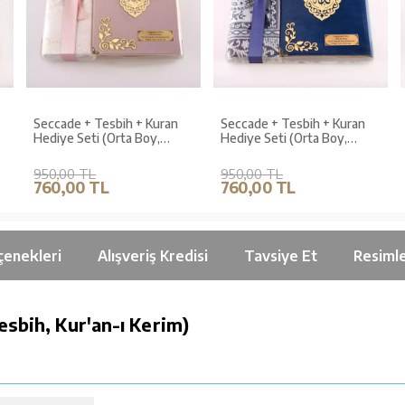
Seccade + Tesbih + Kuran
Seccade + Tesbih + Kuran
Hediye Seti (Orta Boy,
Hediye Seti (Orta Boy,
Kadife, Pudra Pembe,
Kadife, Lacivert, Lafzatullah)
Lafzatullah)
950,00 TL
950,00 TL
760,00 TL
760,00 TL
çenekleri
Alışveriş Kredisi
Tavsiye Et
Resiml
esbih, Kur'an-ı Kerim)