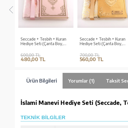
sbih
Seccade + Tesbih + Kuran
Seccade + Tesbih + Kuran
,
Hediye Seti (Çanta Boy,
Hediye Seti (Çanta Boy,
utu,
Yeni Cilt, Pembe)
Kadife, Gold, Lafzatullah)
600,00 TL
700,00 TL
480,00 TL
560,00 TL
Ürün Bilgileri
Yorumlar (1)
Taksit Se
İslami Manevi Hediye Seti (Seccade, T
TEKNİK BİLGİLER