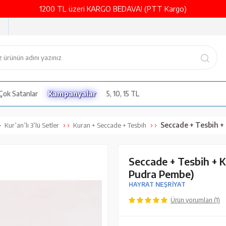
1200 TL üzeri KARGO BEDAVA! (PTT Kargo)
Çok Satanlar
Kampanyalar
5, 10, 15 TL
Seccade + Tesbih + Kuran Hedi
Kur’an’lı 3’lü Setler
Kuran + Seccade + Tesbih
Seccade + Tesbih + K
Pudra Pembe)
HAYRAT NEŞRİYAT
Ürün yorumları (1)