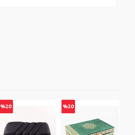
%20
%20
%2