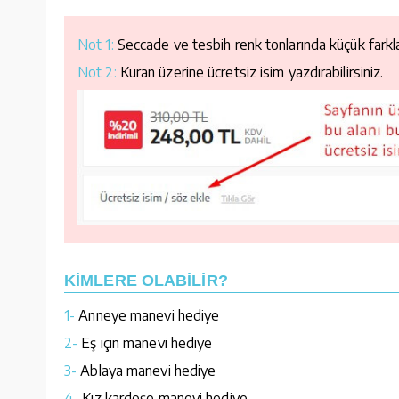
Not 1:
Seccade ve tesbih renk tonlarında küçük farklar
Not 2:
Kuran üzerine ücretsiz isim yazdırabilirsiniz.
KİMLERE OLABİLİR?
1-
Anneye manevi hediye
2-
Eş için manevi hediye
3-
Ablaya manevi hediye
4-
Kız kardeşe manevi hediye