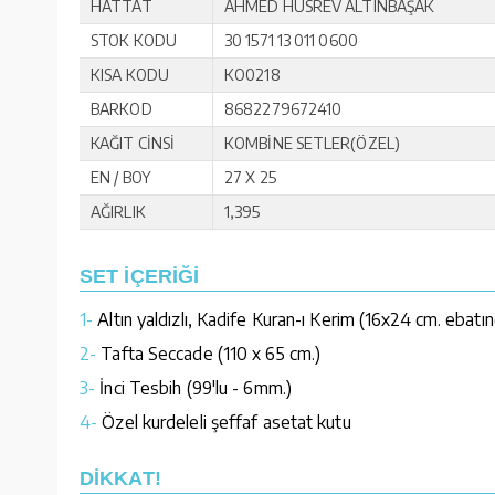
HATTAT
AHMED HUSREV ALTINBAŞAK
STOK KODU
30 1571 13 011 0600
KISA KODU
KO0218
BARKOD
8682279672410
KAĞIT CİNSİ
KOMBİNE SETLER(ÖZEL)
EN / BOY
27 X 25
AĞIRLIK
1,395
SET İÇERİĞİ
1-
Altın yaldızlı, Kadife Kuran-ı Kerim (16x24 cm. ebatı
2-
Tafta Seccade (110 x 65 cm.)
3-
İnci Tesbih (99'lu - 6mm.)
4-
Özel kurdeleli şeffaf asetat kutu
DİKKAT!