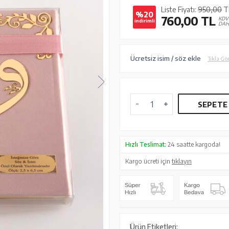
Liste Fiyatı:
950,00
T
%20
760,00
TL
KDV
indirimli
DAH
Ücretsiz isim / söz ekle
Tıkla Gö
SEPETE
Hızlı Teslimat:
24 saatte kargoda!
Kargo ücreti için
tıklayın
Ürün Etiketleri: