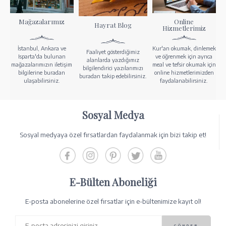
Mağazalarımız
Online
Hayrat Blog
Hizmetlerimiz
İstanbul, Ankara ve
Kur'an okumak, dinlemek
Faaliyet gösterdiğimiz
Isparta'da bulunan
ve öğrenmek için ayrıca
alanlarda yazdığımız
mağazalarımızın iletişim
meal ve tefsir okumak için
bilgilendirici yazılarımızı
bilgilerine buradan
online hizmetlerimizden
buradan takip edebilirsiniz.
ulaşabilirsiniz.
faydalanabilirsiniz.
Sosyal Medya
Sosyal medyaya özel fırsatlardan faydalanmak için bizi takip et!
E-Bülten Aboneliği
E-posta abonelerine özel fırsatlar için e-bültenimize kayıt ol!