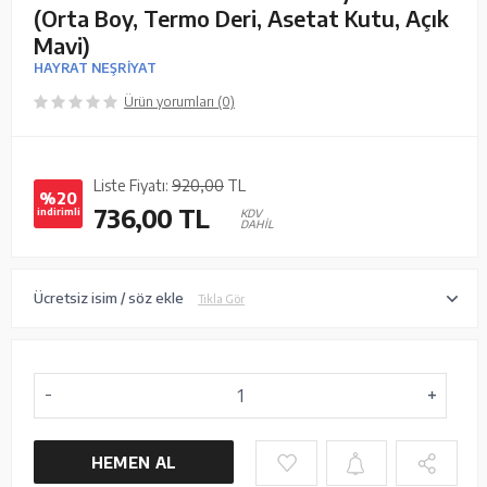
(Orta Boy, Termo Deri, Asetat Kutu, Açık
Mavi)
HAYRAT NEŞRİYAT
Ürün yorumları (0)
Liste Fiyatı:
920,00
TL
%20
736,00
TL
indirimli
KDV
DAHİL
Ücretsiz isim / söz ekle
Tıkla Gör
HEMEN AL