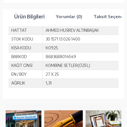
Ürün Bilgileri
Yorumlar (0)
Taksit Seçenekl
HATTAT
AHMED HUSREV ALTINBAŞAK
STOK KODU
30 1571 13 026 1400
KISA KODU
KO925
BARKOD
8683688014549
KAĞIT CİNSİ
KOMBİNE SETLER(ÖZEL)
EN / BOY
27 X 25
AĞIRLIK
1,31