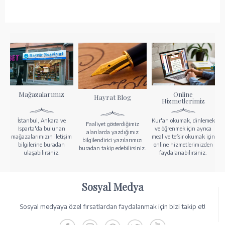
Mağazalarımız
Online
Hayrat Blog
Hizmetlerimiz
İstanbul, Ankara ve
Kur'an okumak, dinlemek
Faaliyet gösterdiğimiz
Isparta'da bulunan
ve öğrenmek için ayrıca
alanlarda yazdığımız
mağazalarımızın iletişim
meal ve tefsir okumak için
bilgilendirici yazılarımızı
bilgilerine buradan
online hizmetlerimizden
buradan takip edebilirsiniz.
ulaşabilirsiniz.
faydalanabilirsiniz.
Sosyal Medya
Sosyal medyaya özel fırsatlardan faydalanmak için bizi takip et!