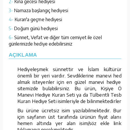
2-
Kına gecesi hediyesi
3-
Namaza başlangıç hediyesi
4-
Kuran'a geçme hediyesi
5-
Doğum günü hediyesi
6-
Sünnet, Vefat ve diğer tüm cemiyet ile özel
günlerinizde hediye edebilirsiniz
AÇIKLAMA
Hediyeleşmek sünnettir ve İslam kültüründe
önemli bir yeri vardır. Sevdiklerine manevi hediye
almak isteyenler için en güzel manevi hediyeleri
sitemizde bulabilirsiniz. Bu ürün, Kişiye Özel
Manevi Hediye Kuran Seti ya da Tülbentli Tesbihli
Kuran Hediye Seti isimleriyle de bilinmektedirler.
Bu ürüne ücretsiz isim yazılabilmektedir. Bunun
için sayfanın üst tarafında ürünün fiyat alanının
hemen altında yer alan isim/söz ekle linkine
tıklamanız gerekmektedir.