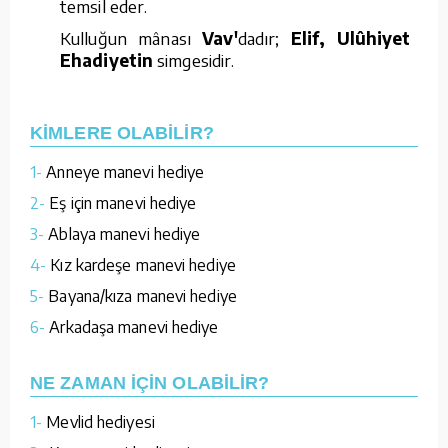
temsil eder.
Kulluğun mânası
Vav'
dadır;
Elif, Ulûhiyet
ve
Ehadiyetin
simgesidir.
KİMLERE OLABİLİR?
1-
Anneye manevi hediye
2-
Eş için manevi hediye
3-
Ablaya manevi hediye
4-
Kız kardeşe manevi hediye
5-
Bayana/kıza manevi hediye
6-
Arkadaşa manevi hediye
NE ZAMAN İÇİN OLABİLİR?
1-
Mevlid hediyesi