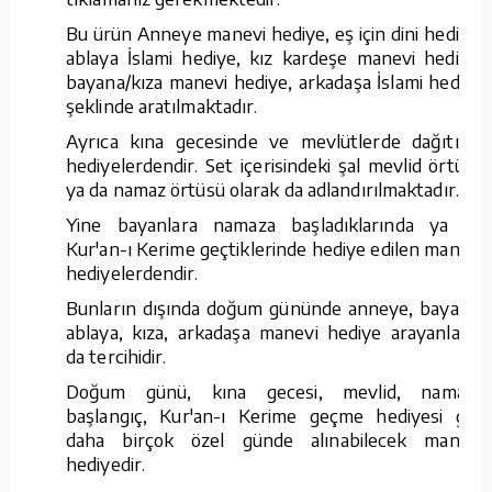
Bu ürün Anneye manevi hediye, eş için dini hediye,
ablaya İslami hediye, kız kardeşe manevi hediye,
bayana/kıza manevi hediye, arkadaşa İslami hediye
şeklinde aratılmaktadır.
Ayrıca kına gecesinde ve mevlütlerde dağıtılan
hediyelerdendir. Set içerisindeki şal mevlid örtüsü
ya da namaz örtüsü olarak da adlandırılmaktadır.
Yine bayanlara namaza başladıklarında ya da
Kur'an-ı Kerime geçtiklerinde hediye edilen manevi
hediyelerdendir.
Bunların dışında doğum gününde anneye, bayana,
ablaya, kıza, arkadaşa manevi hediye arayanların
da tercihidir.
Doğum günü, kına gecesi, mevlid, namaza
başlangıç, Kur'an-ı Kerime geçme hediyesi gibi
daha birçok özel günde alınabilecek manevi
hediyedir.