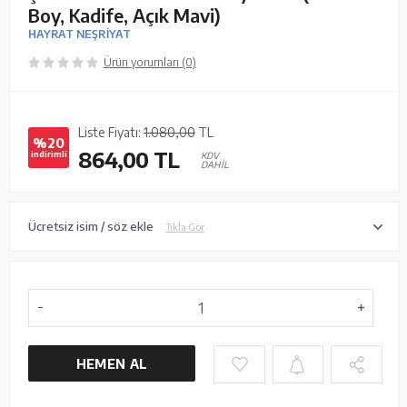
Boy, Kadife, Açık Mavi)
HAYRAT NEŞRİYAT
Ürün yorumları (0)
Liste Fiyatı:
1.080,00
TL
%20
864,00
TL
indirimli
KDV
DAHİL
Ücretsiz isim / söz ekle
Tıkla Gör
HEMEN AL