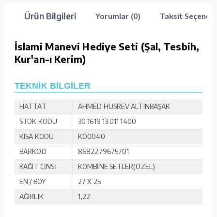
Ürün Bilgileri
Yorumlar (0)
Taksit Seçenekl
İslami Manevi Hediye Seti (Şal, Tesbih,
Kur'an-ı Kerim)
TEKNİK BİLGİLER
HATTAT
AHMED HUSREV ALTINBAŞAK
STOK KODU
30 1619 13 011 1400
KISA KODU
KO0040
BARKOD
8682279675701
KAĞIT CİNSİ
KOMBİNE SETLER(ÖZEL)
EN / BOY
27 X 25
AĞIRLIK
1,22