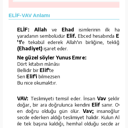
ELİF-VAV Anlamı
ELİF: Allah
ve
Ehad
isimlerinin ilk harfi,
yaradanın sembolüdür
Elif.
Ebced hesabında
Elif;
'1'
e tekabül ederek Allah'ın birliğine, tekliğine
(Ehadiyet)
işaret eder.
Ne güzel söyler Yunus Emre:
Dört kitabın mânâsı
Bellidir bir
Elif'
te
Sen
Elif'i
bilmezsen
Bu nice okumaktır.
VAV:
Teslimiyeti temsil eder. İnsan
Vav
şeklinde
doğar, bir ara doğrulunca kendini
Elif
sanır. Oysa
en doğru olduğu gün ölür.
Vav;
insanoğlunun
secde ederken aldığı teslimiyet halidir. Kulun Allah
ile tek başına kaldığı, hemhal olduğu secde anını