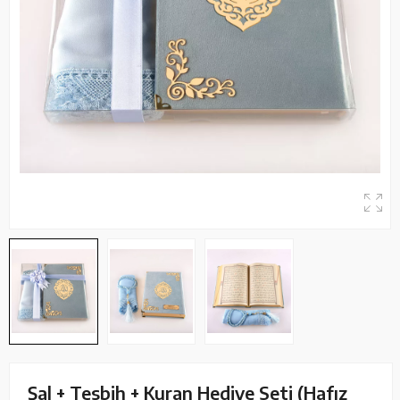
Şal + Tesbih + Kuran Hediye Seti (Hafız