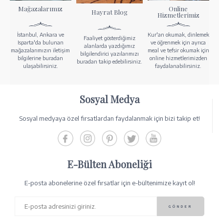
Mağazalarımız
Online
Hayrat Blog
Hizmetlerimiz
İstanbul, Ankara ve
Kur'an okumak, dinlemek
Faaliyet gösterdiğimiz
Isparta'da bulunan
ve öğrenmek için ayrıca
alanlarda yazdığımız
mağazalarımızın iletişim
meal ve tefsir okumak için
bilgilendirici yazılarımızı
bilgilerine buradan
online hizmetlerimizden
buradan takip edebilirsiniz.
ulaşabilirsiniz.
faydalanabilirsiniz.
Sosyal Medya
Sosyal medyaya özel fırsatlardan faydalanmak için bizi takip et!
E-Bülten Aboneliği
E-posta abonelerine özel fırsatlar için e-bültenimize kayıt ol!