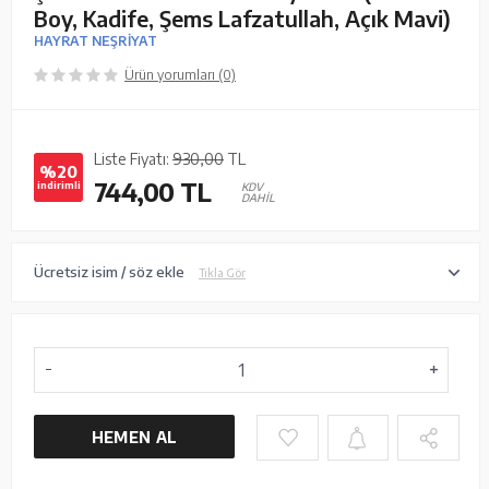
Boy, Kadife, Şems Lafzatullah, Açık Mavi)
HAYRAT NEŞRİYAT
Ürün yorumları (0)
Liste Fiyatı:
930,00
TL
%20
744,00
TL
indirimli
KDV
DAHİL
Ücretsiz isim / söz ekle
Tıkla Gör
HEMEN AL