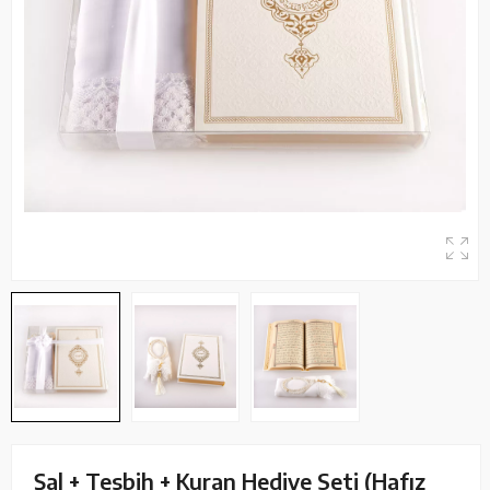
Şal + Tesbih + Kuran Hediye Seti (Hafız