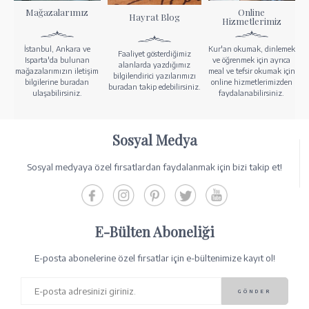
Mağazalarımız
Online
Hayrat Blog
Hizmetlerimiz
İstanbul, Ankara ve
Kur'an okumak, dinlemek
Faaliyet gösterdiğimiz
Isparta'da bulunan
ve öğrenmek için ayrıca
alanlarda yazdığımız
mağazalarımızın iletişim
meal ve tefsir okumak için
bilgilendirici yazılarımızı
bilgilerine buradan
online hizmetlerimizden
buradan takip edebilirsiniz.
ulaşabilirsiniz.
faydalanabilirsiniz.
Sosyal Medya
Sosyal medyaya özel fırsatlardan faydalanmak için bizi takip et!
E-Bülten Aboneliği
E-posta abonelerine özel fırsatlar için e-bültenimize kayıt ol!