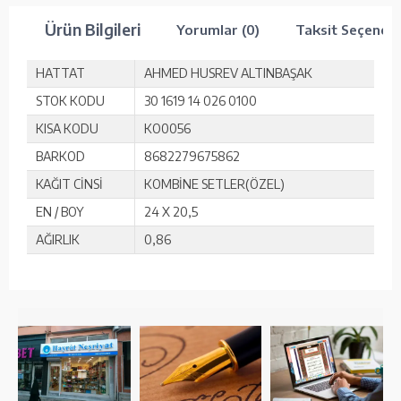
Ürün Bilgileri
Yorumlar (0)
Taksit Seçenekl
HATTAT
AHMED HUSREV ALTINBAŞAK
STOK KODU
30 1619 14 026 0100
KISA KODU
KO0056
BARKOD
8682279675862
KAĞIT CİNSİ
KOMBİNE SETLER(ÖZEL)
EN / BOY
24 X 20,5
AĞIRLIK
0,86