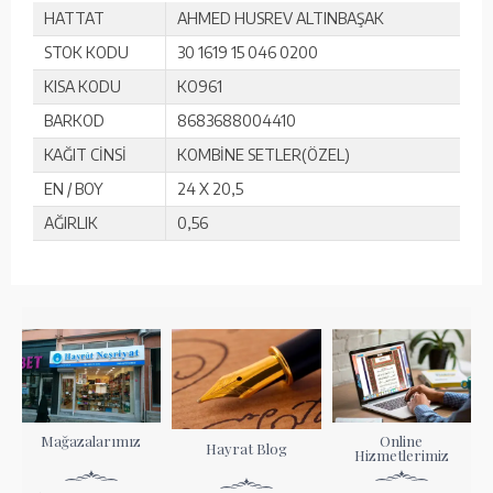
HATTAT
AHMED HUSREV ALTINBAŞAK
STOK KODU
30 1619 15 046 0200
KISA KODU
KO961
BARKOD
8683688004410
KAĞIT CİNSİ
KOMBİNE SETLER(ÖZEL)
EN / BOY
24 X 20,5
AĞIRLIK
0,56
Mağazalarımız
Online
Hayrat Blog
Hizmetlerimiz