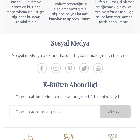
İstanbul, Ankara ve
Kur'an okumak, dinlemek
Faaliyet gösterdiğimiz
Isparta'da bulunan
ve öğrenmek için ayrıca
alanlarda yazdığımız
mağazalarımızın iletişim
meal ve tefsir okumak için
bilgilendirici yazılarımızı
bilgilerine buradan
online hizmetlerimizden
buradan takip edebilirsiniz.
ulaşabilirsiniz.
faydalanabilirsiniz.
Sosyal Medya
Sosyal medyaya özel fırsatlardan faydalanmak için bizi takip et!
E-Bülten Aboneliği
E-posta abonelerine özel fırsatlar için e-bültenimize kayıt ol!