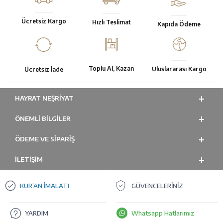
Ücretsiz Kargo
Hızlı Teslimat
Kapıda Ödeme
Toplu Al, Kazan
Uluslararası Kargo
Ücretsiz İade
HAYRAT NEŞRIYAT
ÖNEMLI BILGILER
ÖDEME VE SİPARİŞ
İLETİŞİM
KUR’AN İMALATI
GÜVENCELERİNİZ
YARDIM
Whatsapp Hatlarımız