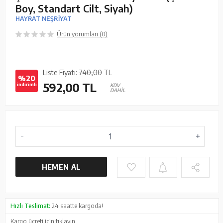
Boy, Standart Cilt, Siyah)
HAYRAT NEŞRİYAT
Ürün yorumları (0)
Liste Fiyatı:
740,00
TL
%20
592,00
TL
indirimli
KDV
DAHİL
HEMEN AL
Hızlı Teslimat:
24 saatte kargoda!
Kargo ücreti için
tıklayın