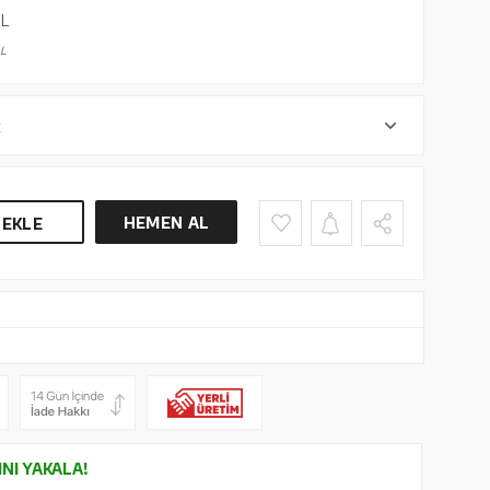
L
L
r
HEMEN AL
 EKLE
INI YAKALA!