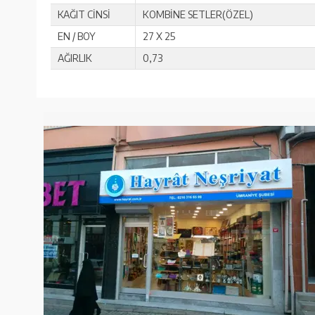
KAĞIT CİNSİ
KOMBİNE SETLER(ÖZEL)
EN / BOY
27 X 25
AĞIRLIK
0,73