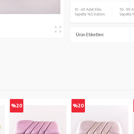
10 -
49 Adet Ekle,
50 -
99 A
Sepette %5 İndirim
Sepette 
Ürün Etiketleri:
%20
%20