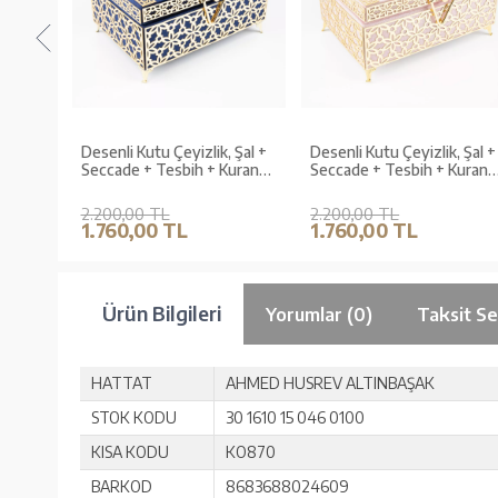
k, Şal
Desenli Kutu Çeyizlik, Şal +
Desenli Kutu Çeyizlik, Şal +
 Kuran
Seccade + Tesbih + Kuran
Seccade + Tesbih + Kuran
Kadife,
Hediye Seti (Orta B. Kadife,
Hediye Seti (Orta B. Kadife,
Lacivert)
P.Pembe, ElifVav)
2.200,00 TL
2.200,00 TL
1.760,00 TL
1.760,00 TL
Ürün Bilgileri
Yorumlar (0)
Taksit Se
HATTAT
AHMED HUSREV ALTINBAŞAK
STOK KODU
30 1610 15 046 0100
KISA KODU
KO870
BARKOD
8683688024609