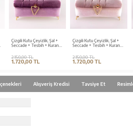
Çizgili Kutu Çeyizlik, Şal +
Çizgili Kutu Çeyizlik, Şal +
Seccade + Tesbih + Kuran
Seccade + Tesbih + Kuran
Hediye Seti (Orta B. Kadife,
Hediye Seti (Orta B. Kadife,
Lila, Elif-Vav)
P.Pembe, ElifVav)
2.150,00 TL
2.150,00 TL
1.720,00 TL
1.720,00 TL
çenekleri
Alışveriş Kredisi
Tavsiye Et
Resiml