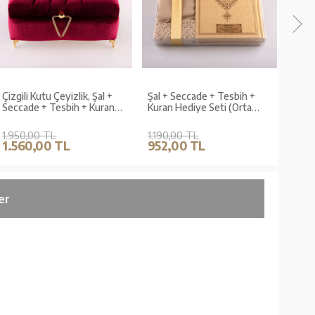
Çizgili Kutu Çeyizlik, Şal +
Şal + Seccade + Tesbih +
Şal +
Seccade + Tesbih + Kuran
Kuran Hediye Seti (Orta
Kura
Hediye Seti (Çanta B.
Boy, Gold)
Boy, 
Kadife, Bordo, Elif-Vav)
1.950,00 TL
1.190,00 TL
1.22
1.560,00 TL
952,00 TL
976
er