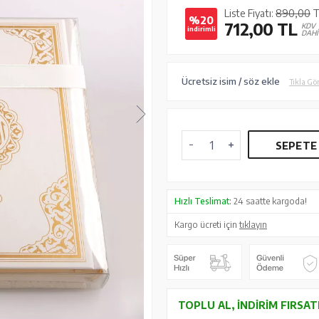
Liste Fiyatı:
890,00
T
%20
712,00
TL
KDV
indirimli
DAHİ
Ücretsiz isim / söz ekle
Tıkla Gö
SEPETE
Hızlı Teslimat:
24 saatte kargoda!
Kargo ücreti için
tıklayın
TOPLU AL, İNDIRIM FIRSAT