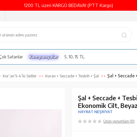
1200 TL üzeri KARGO BEDAVA! (PTT Kargo)
Çok Satanlar
Kampanyalar
5, 10, 15 TL
Şal + Seccade + Tesbih +
Kur’an’lı 4’lü Setler
Kuran + Seccade + Tesbih + Şal
Şal + Seccade + Tesb
Ekonomik Cilt, Beyaz
HAYRAT NEŞRİYAT
Ürün yorumları (0)