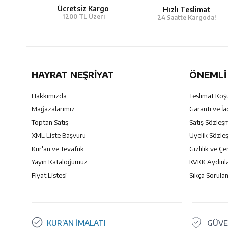
Ücretsiz Kargo
Hızlı Teslimat
1200 TL Üzeri
24 Saatte Kargoda!
HAYRAT NEŞRIYAT
ÖNEMLI 
Hakkımızda
Teslimat Koşu
Mağazalarımız
Garanti ve İa
Toptan Satış
Satış Sözleş
XML Liste Başvuru
Üyelik Sözle
Kur'an ve Tevafuk
Gizlilik ve Çe
Yayın Kataloğumuz
KVKK Aydınl
Fiyat Listesi
Sıkça Sorulan
KUR’AN İMALATI
GÜVE