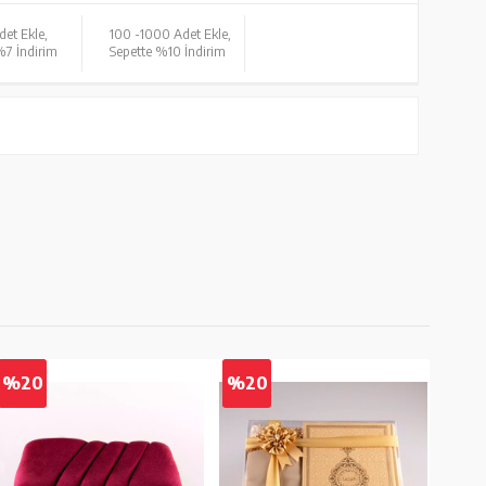
det Ekle,
100 -
1000 Adet Ekle,
%7 İndirim
Sepette %10 İndirim
%20
%20
%2