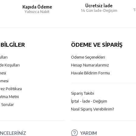
Ücretsiz İade
Kapıda Ödeme
T
14 Gün İade-Değişim
Yalnızca Nakit
BILGILER
ÖDEME VE SİPARİŞ
lları
Ödeme Seçenekleri
de Koşulları
Hesap Numaralarımız
mesi
Havale Bildirim Formu
şmesi
rez Politikası
Sipariş Takibi
atma Metni
İptal - İade - Değişim
 Sorular
Nasıl Sipariş Verebilirim?
NCELERİNİZ
YARDIM