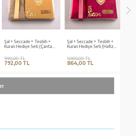
Şal + Seccade + Tesbih +
Şal + Seccade + Tesbih +
Şal +
Kuran Hediye Seti (Çanta
Kuran Hediye Seti (Hafız
Kuran
Boy, Kadife, Gold,
Boy, Kadife, Fuşya Pembe,
Boy, 
Lafzatullah)
Lafzatullah)
Lafza
990,00 TL
1.080,00 TL
1.08
792,00 TL
864,00 TL
864
er