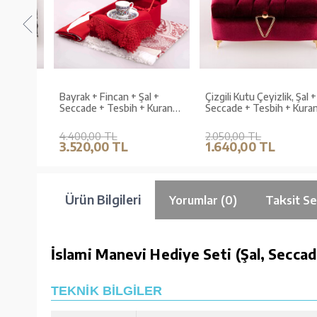
k, Şal
Bayrak + Fincan + Şal +
Çizgili Kutu Çeyizlik, Şal +
 Kuran
Seccade + Tesbih + Kuran
Seccade + Tesbih + Kuran
Kadife,
Hediye Seti (Hafız Boy,
Hediye Seti (Hafız B. Kadife
Kırmızı, Vav Motifli)
Bordo, Elif-Vav)
4.400,00 TL
2.050,00 TL
3.520,00 TL
1.640,00 TL
Ürün Bilgileri
Yorumlar (0)
Taksit Se
İslami Manevi Hediye Seti (Şal, Seccad
TEKNİK BİLGİLER