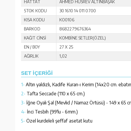
HATTAT
AHMED HUSREV ALTINBAŞAK
STOK KODU
30 1610 14 011 0700
KISA KODU
KO0106
BARKOD
8682279676364
KAĞIT CİNSİ
KOMBİNE SETLER(ÖZEL)
EN / BOY
27 X 25
AĞIRLIK
1,02
SET İÇERİĞİ
1-
Altın yaldızlı, Kadife Kuran-ı Kerim (14x20 cm. ebatı
2-
Tafta Seccade (110 x 65 cm.)
3-
İğne Oyalı Şal (Mevlid / Namaz Örtüsü) - 149 x 65 c
4-
İnci Tesbih (99'lu - 6mm.)
5-
Özel kurdeleli şeffaf asetat kutu