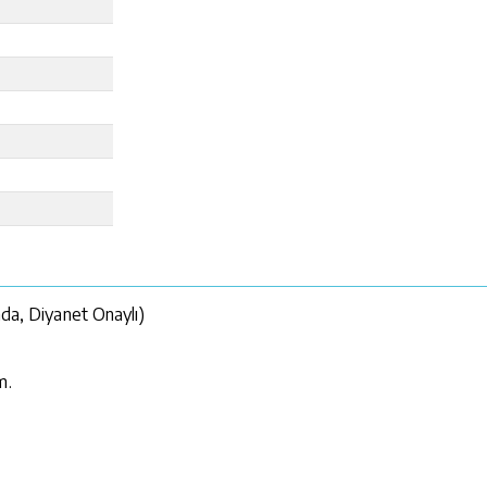
nda, Diyanet Onaylı)
m.