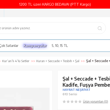
1200 TL üzeri KARGO BEDAVA! (PTT Kargo)
Çok Satanlar
Kampanyalar
5, 10, 15 TL
Şal + Seccade + Tesbih +
Kur’an’lı 4’lü Setler
Kuran + Seccade + Tesbih + Şal
Şal + Seccade + Tesb
Kadife, Fuşya Pembe
HAYRAT NEŞRİYAT
610 Serisi
Ürün yorumları (0)