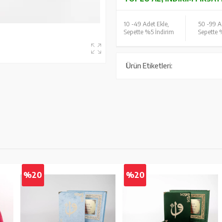
10 -
49 Adet Ekle,
50 -
99 A
Sepette %5 İndirim
Sepette 
Ürün Etiketleri:
%20
%20