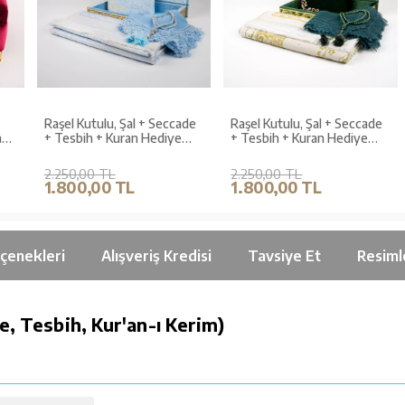
Raşel Kutulu, Şal + Seccade
Raşel Kutulu, Şal + Seccade
+ Tesbih + Kuran Hediye
+ Tesbih + Kuran Hediye
,
Seti (Orta Boy, Bebe Mavi,
Seti (Orta Boy, Yeşil, Elif-
Elif-Vav)
Vav)
2.250,00 TL
2.250,00 TL
1.800,00 TL
1.800,00 TL
çenekleri
Alışveriş Kredisi
Tavsiye Et
Resiml
e, Tesbih, Kur'an-ı Kerim)