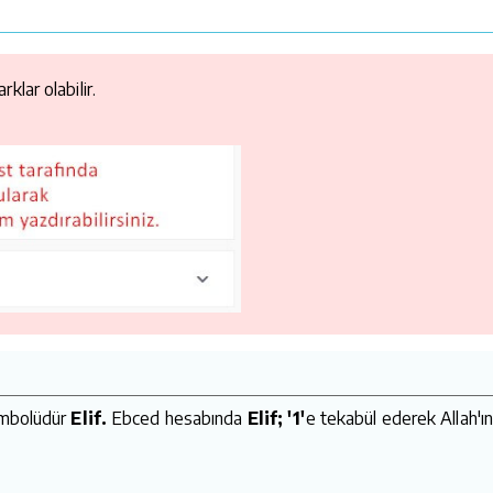
klar olabilir.
sembolüdür
Elif.
Ebced hesabında
Elif; '1'
e tekabül ederek Allah'ın 