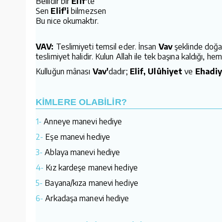
Bellidir bir
Elif'
te
Sen
Elif'i
bilmezsen
Bu nice okumaktır.
VAV:
Teslimiyeti temsil eder. İnsan
Vav
şeklinde doğar
teslimiyet halidir. Kulun Allah ile tek başına kaldığı, h
Kulluğun mânası
Vav'
dadır;
Elif, Ulûhiyet
ve
Ehadiy
KİMLERE OLABİLİR?
1-
Anneye manevi hediye
2-
Eşe manevi hediye
3-
Ablaya manevi hediye
4-
Kız kardeşe manevi hediye
5-
Bayana/kıza manevi hediye
6-
Arkadaşa manevi hediye