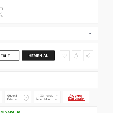
TL
V
HİL
r
HEMEN AL
 EKLE
INI YAKALA!