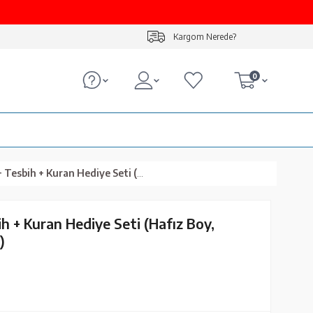
Kargom Nerede?
0
 Kuran Hediye Seti (Hafız Boy, Kadife, Fuşya Pembe)
ih + Kuran Hediye Seti (Hafız Boy,
)