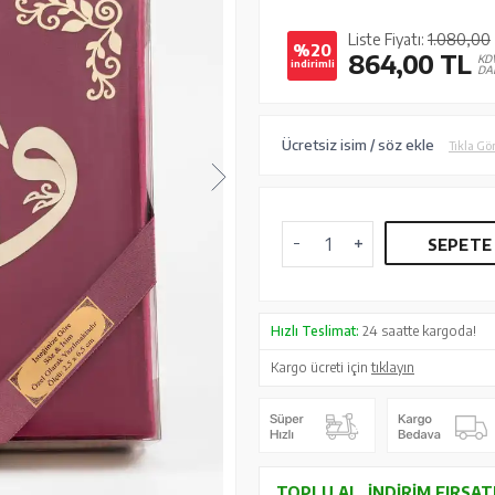
Liste Fiyatı:
1.080,00
%20
864,00
TL
KD
indirimli
DA
Ücretsiz isim / söz ekle
Tıkla Gö
SEPETE
Hızlı Teslimat:
24 saatte kargoda!
Kargo ücreti için
tıklayın
TOPLU AL, İNDIRIM FIRSAT