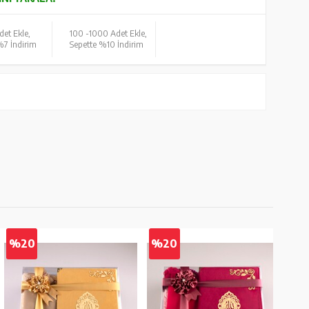
det Ekle,
100 -
1000 Adet Ekle,
%7 İndirim
Sepette %10 İndirim
%20
%20
%2