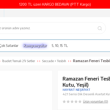
1200 TL üzeri KARGO BEDAVA! (PTT Kargo)
Çok Satanlar
Kampanyalar
5, 10, 15 TL
Ramazan Feneri Tesbih + Seccade Hed
İbadet Temalı 2'li Setler
Seccade + Tesbih
Ramazan Feneri Tesb
Kutu, Yeşil)
HAYRAT NEŞRİYAT
421 Serisi Dik Desenli Asetat Ku
Ürün yorumları (0)