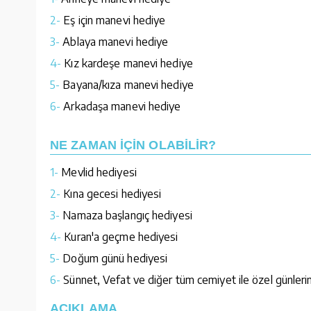
2-
Eş için manevi hediye
3-
Ablaya manevi hediye
4-
Kız kardeşe manevi hediye
5-
Bayana/kıza manevi hediye
6-
Arkadaşa manevi hediye
NE ZAMAN İÇİN OLABİLİR?
1-
Mevlid hediyesi
2-
Kına gecesi hediyesi
3-
Namaza başlangıç hediyesi
4-
Kuran'a geçme hediyesi
5-
Doğum günü hediyesi
6-
Sünnet, Vefat ve diğer tüm cemiyet ile özel günlerin
AÇIKLAMA