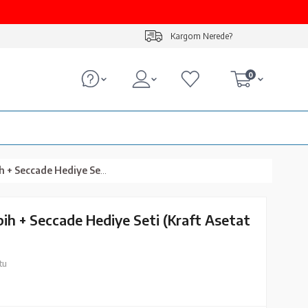
Kargom Nerede?
0
iye Seti (Kraft Asetat Kutu, Yeşil)
ih + Seccade Hediye Seti (Kraft Asetat
tu