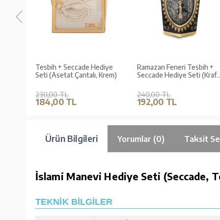
diye
Tesbih + Seccade Hediye
Ramazan Feneri Tesbih +
Gold)
Seti (Asetat Çantalı, Krem)
Seccade Hediye Seti (Kraft
Asetat Kutu, Siyah)
230,00 TL
240,00 TL
184,00 TL
192,00 TL
Ürün Bilgileri
Yorumlar (0)
Taksit Se
İslami Manevi Hediye Seti (Seccade, T
TEKNİK BİLGİLER