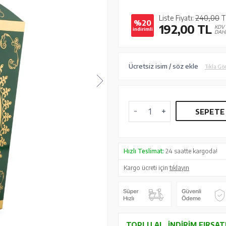
Liste Fiyatı:
240,00
T
%20
192,00
TL
KDV
indirimli
DAH
Ücretsiz isim / söz ekle
Tıkla Gö
SEPETE
Hızlı Teslimat:
24 saatte kargoda!
Kargo ücreti için
tıklayın
TOPLU AL, İNDIRIM FIRSAT