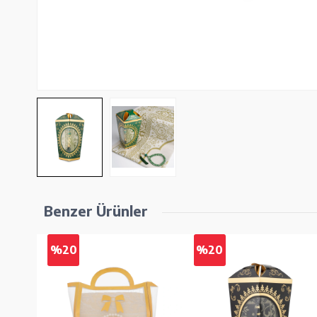
Benzer Ürünler
%20
%20