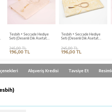
Tesbih + Seccade Hediye
Tesbih + Seccade Hediye
Seti (Desenli Dik Asetat
Seti (Desenli Dik Asetat
Kutu, Krem)
Kutu, Gold)
245,00 TL
245,00 TL
196,00 TL
196,00 TL
çenekleri
Alışveriş Kredisi
Tavsiye Et
Resiml
esbih)