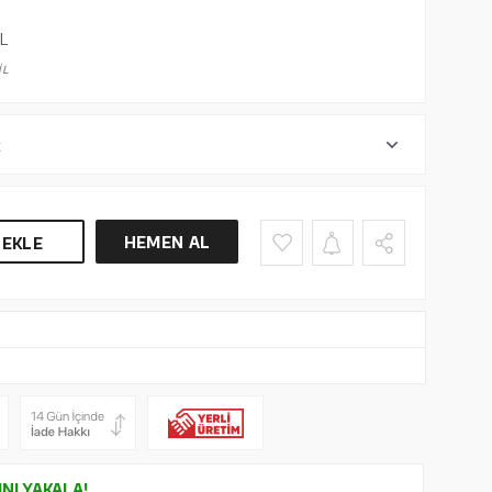
L
İL
r
HEMEN AL
 EKLE
INI YAKALA!