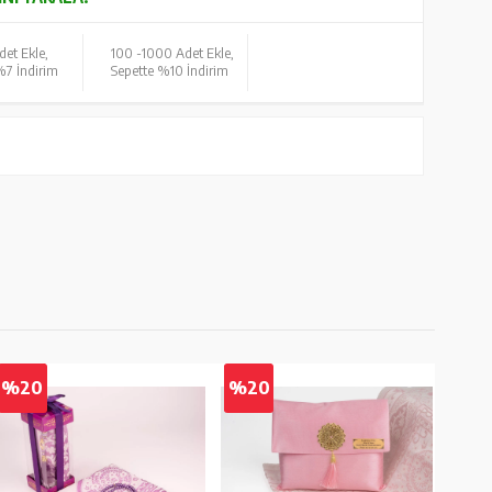
det Ekle,
100 -
1000 Adet Ekle,
%7 İndirim
Sepette %10 İndirim
%20
%20
%2