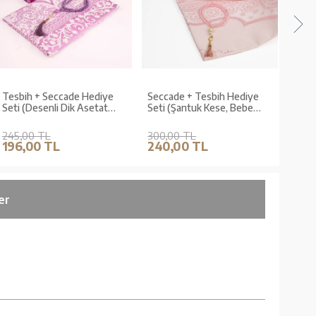
Tesbih + Seccade Hediye
Seccade + Tesbih Hediye
Tesb
Seti (Desenli Dik Asetat
Seti (Şantuk Kese, Bebe
Seti 
Kutu, Mor)
Pembe)
245,00 TL
300,00 TL
270,
196,00 TL
240,00 TL
216
er