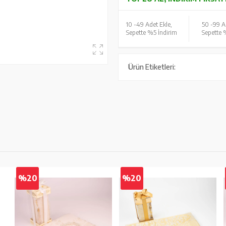
10 -
49 Adet Ekle,
50 -
99 A
Sepette %5 İndirim
Sepette 
Ürün Etiketleri:
%20
%20