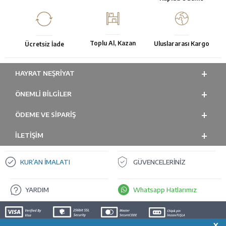
Toplu Al, Kazan
Uluslararası Kargo
Ücretsiz İade
HAYRAT NEŞRIYAT
ÖNEMLI BILGILER
ÖDEME VE SİPARİŞ
İLETİŞİM
KUR’AN İMALATI
GÜVENCELERİNİZ
YARDIM
Whatsapp Hatlarımız
X