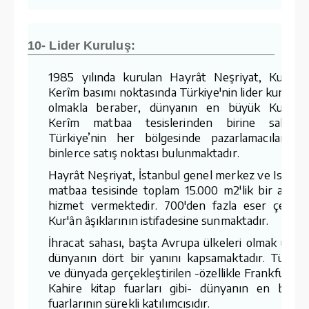
10- Lider Kuruluş:
1985 yılında kurulan Hayrât Neşriyat, Kur'ân-
Kerîm basımı noktasında Türkiye'nin lider kuruluş
olmakla beraber, dünyanın en büyük Kur'ân-
Kerîm matbaa tesislerinden birine sahiptir
Türkiye’nin her bölgesinde pazarlamacıları v
binlerce satış noktası bulunmaktadır.
Hayrât Neşriyat, İstanbul genel merkez ve Ispart
matbaa tesisinde toplam 15.000 m2'lik bir aland
hizmet vermektedir. 700'den fazla eser çeşidin
Kur'ân âşıklarının istifadesine sunmaktadır.
İhracat sahası, başta Avrupa ülkeleri olmak üzer
dünyanın dört bir yanını kapsamaktadır. Türkiy
ve dünyada gerçekleştirilen -özellikle Frankfurt v
Kahire kitap fuarları gibi- dünyanın en büyü
fuarlarının sürekli katılımcısıdır.