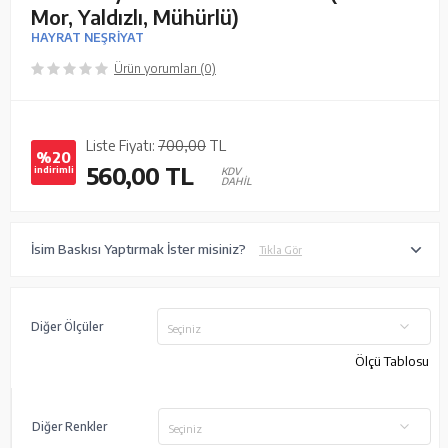
Mor, Yaldızlı, Mühürlü)
HAYRAT NEŞRİYAT
Ürün yorumları (0)
Liste Fiyatı:
700,00
TL
%20
560,00
TL
indirimli
KDV
DAHİL
İsim Baskısı Yaptırmak İster misiniz?
Tıkla Gör
Diğer Ölçüler
Seçiniz
Ölçü Tablosu
Diğer Renkler
Seçiniz