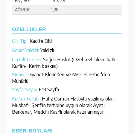
EN / BOY
19 X 28
AĞIRLIK
1,38
ÖZELLİKLER
Cilt Tipi:
Kadife Ciltli
Kenar Yaldızı:
Yaldızlı
Ön Cilt Desen:
Soğuk Baskılı (Özel tezhibli ve hatlı
Kur'ân-ı Kerim baskısı)
Mühür:
Diyanet İşlerinden ve Mısır El-Ezher'den
Mühürlü
Sayfa Sayısı:
613 Sayfa
Kur'an Tertibi:
Hafız Osman Hattıyla yazılmış olan
Mushaf-ı Şerif'in tertibine uygun olarak Ayet-
Berkenar, Medd'li Kasr'lı olarak hazırlanmıştır.
ESER BOYLARI