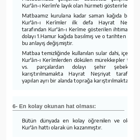
Kur'ân-ı Kerîm'e layık olan hürmeti gösterirler.
Matbaamız kurulana kadar saman kağıda basıla
Kur'ân-ı Kerîmler ilk defa Hayrat Neşriya
tarafından Kur'ân-ı Kerîme gösterilen ihtimamda
dolayı 1.Hamur kağıda basılmış ve o tarihten sonr
bu anlayış değişmiştir.
Matbaa temizliğinde kullanılan sular dahi, içerisin
Kur'ân-ı Kerîmlerden dökülen mürekkepler tozla
vs. parçalardan dolayı şehir şebekesin
karıştırılmamakta Hayrat Neşriyat tarafında
yapılan ayrı bir alanda toprağa karıştırılmaktadır.
6- En kolay okunan hat olması:
Bütün dünyada en kolay öğrenilen ve okuna
Kur'ân hattı olarak ün kazanmıştır.