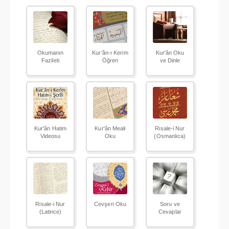
Okumanın
Kur'ân-ı Kerim
Kur'ân Oku
Fazileti
Öğren
ve Dinle
Kur'ân Hatim
Kur'ân Meali
Risale-i Nur
Videosu
Oku
(Osmanlıca)
Risale-i Nur
Cevşen Oku
Soru ve
(Latince)
Cevaplar