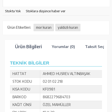
Stokta Yok
Stoklara düşünce haber ver
Ürün Etiketleri:
mor kuran
yaldızlı kuran
Ürün Bilgileri
Yorumlar (0)
Taksit Seçenek
TEKNİK BİLGİLER
HATTAT
AHMED HUSREV ALTINBAŞAK
STOK KODU
02 01 02 218
KISA KODU
KF0981
BARKOD
8682279684703
KAĞIT CİNSİ
ÖZEL MAMÜLLER