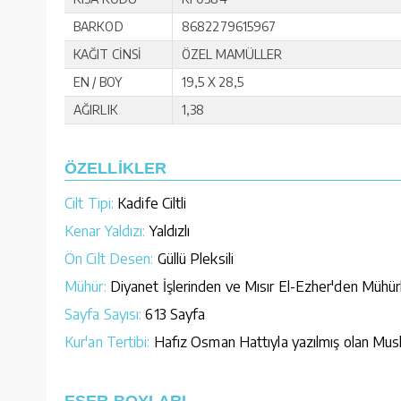
BARKOD
8682279615967
KAĞIT CİNSİ
ÖZEL MAMÜLLER
EN / BOY
19,5 X 28,5
AĞIRLIK
1,38
ÖZELLİKLER
Cilt Tipi:
Kadife Ciltli
Kenar Yaldızı:
Yaldızlı
Ön Cilt Desen:
Güllü Pleksili
Mühür:
Diyanet İşlerinden ve Mısır El-Ezher'den Mühür
Sayfa Sayısı:
613 Sayfa
Kur'an Tertibi:
Hafız Osman Hattıyla yazılmış olan Mushaf
ESER BOYLARI