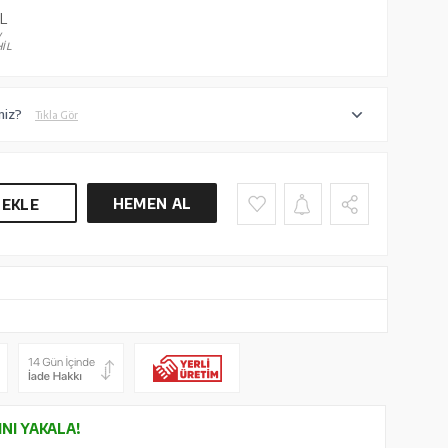
L
V
İL
niz?
Tıkla Gör
HEMEN AL
 EKLE
INI YAKALA!