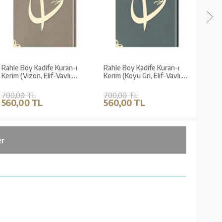
Rahle Boy Kadife Kuran-ı
Rahle Boy Kadife Kuran-ı
Rahle
Kerim (Vizon, Elif-Vavlı,
Kerim (Koyu Gri, Elif-Vavlı,
Kerim
Yaldızlı, Mühürlü)
Yaldızlı, Mühürlü)
Vavlı
700,00 TL
700,00 TL
700,
560,00 TL
560,00 TL
560
er