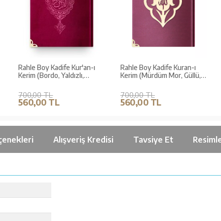
Rahle Boy Kadife Kur'an-ı
Rahle Boy Kadife Kuran-ı
Kerim (Bordo, Yaldızlı,
Kerim (Mürdüm Mor, Güllü,
Mühürlü)
Mühürlü)
700,00 TL
700,00 TL
560,00 TL
560,00 TL
çenekleri
Alışveriş Kredisi
Tavsiye Et
Resiml