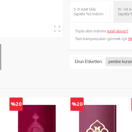
5 -
9 Adet Ekle,
10 -
49 Ad
Sepette %5 İndirim
Sepette 
Toplu alım indirimi
nasıl oluyor?
Tüm kampanyaları görmek için
tı
Ürün Etiketleri:
pembe kura
%20
%20