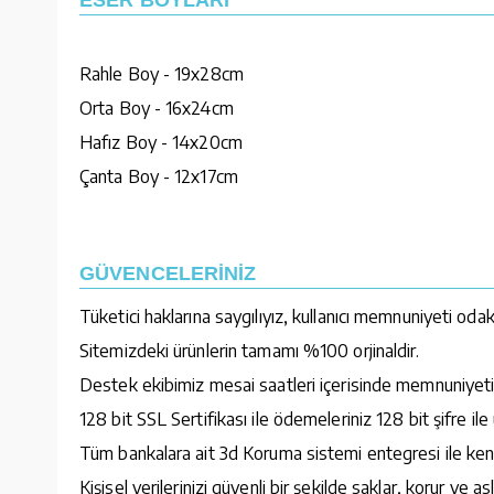
Rahle Boy - 19x28cm
Orta Boy - 16x24cm
Hafız Boy - 14x20cm
Çanta Boy - 12x17cm
GÜVENCELERİNİZ
Tüketici haklarına saygılıyız, kullanıcı memnuniyeti oda
Sitemizdeki ürünlerin tamamı %100 orjinaldir.
Destek ekibimiz mesai saatleri içerisinde memnuniyetin
128 bit SSL Sertifikası ile ödemeleriniz 128 bit şifre il
Tüm bankalara ait 3d Koruma sistemi entegresi ile kendi
Kişisel verilerinizi güvenli bir şekilde saklar, korur ve as