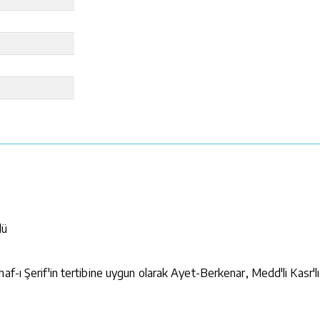
lü
-ı Şerif'in tertibine uygun olarak Ayet-Berkenar, Medd'li Kasr'lı o