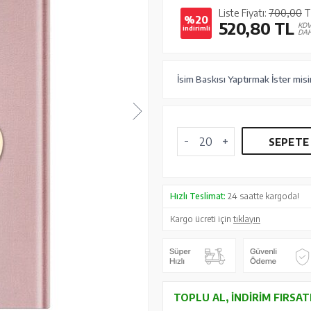
Liste Fiyatı:
700,00
T
%20
520,80
TL
KD
indirimli
DAH
İsim Baskısı Yaptırmak İster misi
SEPETE
Hızlı Teslimat:
24 saatte kargoda!
Kargo ücreti için
tıklayın
TOPLU AL, İNDIRIM FIRSAT