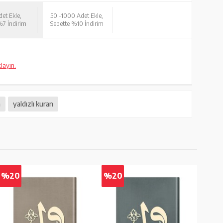
et Ekle,
50 -
1000 Adet Ekle,
%7 İndirim
Sepette %10 İndirim
klayın.
n
yaldızlı kuran
%20
%20
%2