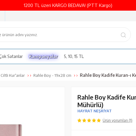
1200 TL üzeri KARGO BEDAVA! (PTT Kargo)
Çok Satanlar
Kampanyalar
5, 10, 15 TL
Rahle Boy Kadife Kuran-ı Kerim (Pudra
Ciltli Kur'anlar
Rahle Boy - 19x28 cm
Rahle Boy Kadife Kur
Mühürlü)
HAYRAT NEŞRİYAT
Ürün yorumları (1)