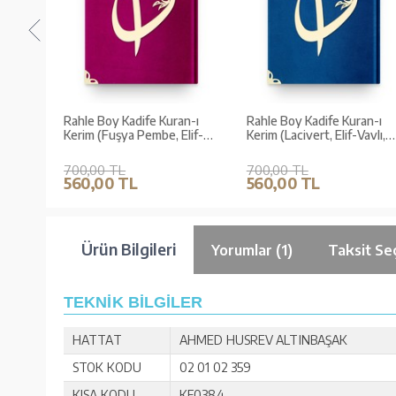
n-ı
Rahle Boy Kadife Kuran-ı
Rahle Boy Kadife Kuran-ı
Kerim (Fuşya Pembe, Elif-
Kerim (Lacivert, Elif-Vavlı,
Vavlı, Mühürlü)
Mühürlü)
700,00 TL
700,00 TL
560,00 TL
560,00 TL
Ürün Bilgileri
Yorumlar (1)
Taksit Se
TEKNİK BİLGİLER
HATTAT
AHMED HUSREV ALTINBAŞAK
STOK KODU
02 01 02 359
KISA KODU
KF0384