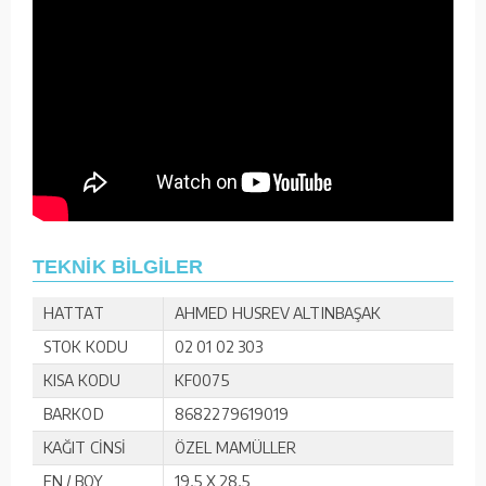
TEKNİK BİLGİLER
HATTAT
AHMED HUSREV ALTINBAŞAK
STOK KODU
02 01 02 303
KISA KODU
KF0075
BARKOD
8682279619019
KAĞIT CİNSİ
ÖZEL MAMÜLLER
EN / BOY
19,5 X 28,5