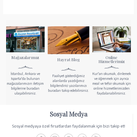
Mağazalarımız
Online
Hayrat Blog
Hizmetlerimiz
İstanbul, Ankara ve
Kur'an okumak, dinlemek
Faaliyet gösterdiğimiz
Isparta'da bulunan
ve öğrenmek için ayrıca
alanlarda yazdığımız
mağazalarımızın iletişim
meal ve tefsir okumak için
bilgilendirici yazılarımızı
bilgilerine buradan
online hizmetlerimizden
buradan takip edebilirsiniz.
ulaşabilirsiniz.
faydalanabilirsiniz.
Sosyal Medya
Sosyal medyaya özel fırsatlardan faydalanmak için bizi takip et!