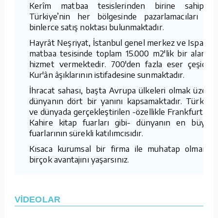
Kerîm matbaa tesislerinden birine sahiptir.
Türkiye’nin her bölgesinde pazarlamacıları ve
binlerce satış noktası bulunmaktadır.
Hayrât Neşriyat, İstanbul genel merkez ve Isparta
matbaa tesisinde toplam 15.000 m2'lik bir alanda
hizmet vermektedir. 700'den fazla eser çeşidini
Kur'ân âşıklarının istifadesine sunmaktadır.
İhracat sahası, başta Avrupa ülkeleri olmak üzere
dünyanın dört bir yanını kapsamaktadır. Türkiye
ve dünyada gerçekleştirilen -özellikle Frankfurt ve
Kahire kitap fuarları gibi- dünyanın en büyük
fuarlarının sürekli katılımcısıdır.
Kısaca kurumsal bir firma ile muhatap olmanın
birçok avantajını yaşarsınız.
VİDEOLAR