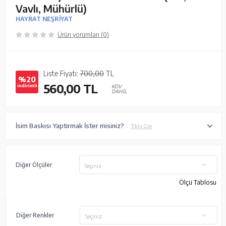
Vavlı, Mühürlü)
HAYRAT NEŞRİYAT
Ürün yorumları (0)
Liste Fiyatı:
700,00
TL
%20
560,00
TL
indirimli
KDV
DAHİL
İsim Baskısı Yaptırmak İster misiniz?
Tıkla Gör
Diğer Ölçüler
Seçiniz
Ölçü Tablosu
Diğer Renkler
Seçiniz