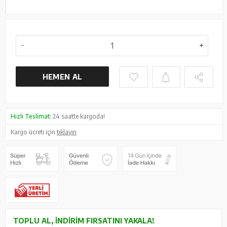
HEMEN AL
Hızlı Teslimat:
24 saatte kargoda!
Kargo ücreti için
tıklayın
TOPLU AL, İNDIRIM FIRSATINI YAKALA!