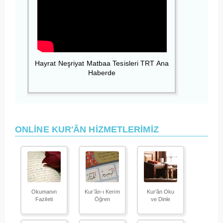
Hayrat Neşriyat Matbaa Tesisleri TRT Ana
Haberde
ONLİNE KUR'ÂN HİZMETLERİMİZ
Okumanın
Kur'ân-ı Kerim
Kur'ân Oku
Fazileti
Öğren
ve Dinle