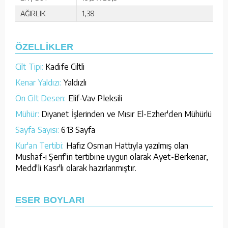
AĞIRLIK
1,38
ÖZELLİKLER
Cilt Tipi:
Kadife Ciltli
Kenar Yaldızı:
Yaldızlı
Ön Cilt Desen:
Elif-Vav Pleksili
Mühür:
Diyanet İşlerinden ve Mısır El-Ezher'den Mühürlü
Sayfa Sayısı:
613 Sayfa
Kur'an Tertibi:
Hafız Osman Hattıyla yazılmış olan
Mushaf-ı Şerif'in tertibine uygun olarak Ayet-Berkenar,
Medd'li Kasr'lı olarak hazırlanmıştır.
ESER BOYLARI