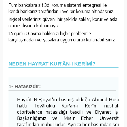
Tüm bankalara ait 3d Koruma sistemi entegresi ile
kendi bankanız tarafından ilave bir koruma altındasınız.
Kişisel verilerinizi güvenli bir şekilde saklar, korur ve asla
izniniz dışında kullanmayız.
14 günlük Cayma hakkınızı hiçbir problemle
karşılaşmadan ve yasalara uygun olarak kullanabilirsiniz.
NEDEN HAYRAT KUR'ÂN-I KERİMİ?
1- Hatasızdır:
Hayrât Neşriyat'ın basmış olduğu Ahmed Hüsrev
hattı Tevâfuklu Kur'an-ı Kerîm nüshaları,
otoritelerce hatasızlığı tescilli ve Diyanet İşleri
Başkanlığımız ve Mısır Ezher Üniversitesi
tarafından mühürlüdür. Ayrıca her basımdan sonra