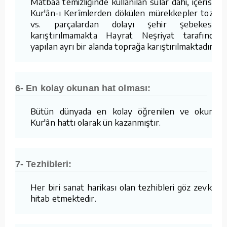
Matbaa temizliğinde kullanılan sular dahi, içerisine
Kur'ân-ı Kerîmlerden dökülen mürekkepler tozlar
vs. parçalardan dolayı şehir şebekesine
karıştırılmamakta Hayrat Neşriyat tarafından
yapılan ayrı bir alanda toprağa karıştırılmaktadır.
6- En kolay okunan hat olması:
Bütün dünyada en kolay öğrenilen ve okunan
Kur'ân hattı olarak ün kazanmıştır.
7- Tezhibleri:
Her biri sanat harikası olan tezhibleri göz zevkine
hitab etmektedir.