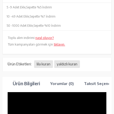
5 -
9 Adet Ekle,
Sepette %5 İndirim
10 -
49 Adet Ekle,
Sepette %7 İndirim
50 -
1000 Adet Ekle,
Sepette %10 İndirim
Toplu alım indirimi
nasıl oluyor?
Tüm kampanyaları görmek için
tıklayın.
Ürün Etiketleri:
lila kuran
yaldızlı kuran
Ürün Bilgileri
Yorumlar (0)
Taksit Seçenekl