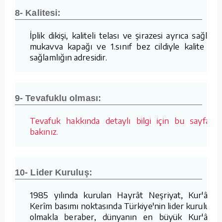
8- Kalitesi:
İplik dikişi, kaliteli telası ve şirazesi ayrıca sağlam
mukavva kapağı ve 1.sınıf bez cildiyle kalite ve
sağlamlığın adresidir.
9- Tevafuklu olması:
Tevafuk hakkında detaylı bilgi için bu sayfaya
bakınız.
10- Lider Kuruluş:
1985 yılında kurulan Hayrât Neşriyat, Kur'ân-ı
Kerîm basımı noktasında Türkiye'nin lider kuruluşu
olmakla beraber, dünyanın en büyük Kur'ân-ı