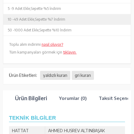
5 -
9 Adet Ekle,
Sepette %5 İndirim
10 -
49 Adet Ekle,
Sepette %7 İndirim
50 -
1000 Adet Ekle,
Sepette %10 İndirim
Toplu alım indirimi
nasıl oluyor?
Tüm kampanyaları görmek için
tıklayın.
Ürün Etiketleri:
yaldızlı kuran
gri kuran
Ürün Bilgileri
Yorumlar (0)
Taksit Seçenekl
TEKNİK BİLGİLER
HATTAT
AHMED HUSREV ALTINBAŞAK