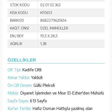
STOK KODU
02 01 02 363
KISA KODU
KF0613
BARKOD
8682279625614
KAĞIT CİNSİ
ÖZEL MAMÜLLER
EN / BOY
19,5 X 28,5
AĞIRLIK
1,38
ÖZELLİKLER
Cilt Tipi:
Kadife Ciltli
Kenar Yaldızı:
Yaldızlı
Ön Cilt Desen:
Güllü Pleksili
Mühür:
Diyanet İşlerinden ve Mısır El-Ezher'den Mühürlü
Sayfa Sayısı:
613 Sayfa
Kur'an Tertibi:
Hafız Osman Hattıyla yazılmış olan