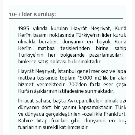
10- Lider Kuruluş:
1985 yılında kurulan Hayrât Neşriyat, Kur'ân-ı
Kerîm basımı noktasında Türkiye'nin lider kuruluşu
olmakla beraber, dünyanın en büyük Kur'ân-ı
Kerîm matbaa tesislerinden birine sahiptir.
Türkiye’nin her bölgesinde pazarlamacıları ve
binlerce satış noktası bulunmaktadır.
Hayrât Neşriyat, İstanbul genel merkez ve Isparta
matbaa tesisinde toplam 15.000 m2'lik bir alanda
hizmet vermektedir. 700'den fazla eser çeşidini
Kur'ân âşıklarının istifadesine sunmaktadır.
İhracat sahası, başta Avrupa ülkeleri olmak üzere
dünyanın dört bir yanını kapsamaktadır. Türkiye
ve dünyada gerçekleştirilen -özellikle Frankfurt ve
Kahire kitap fuarları gibi- dünyanın en büyük
fuarlarının sürekli katılımcısıdır.