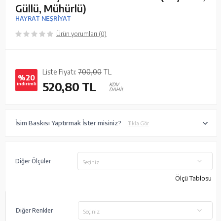
Güllü, Mühürlü)
HAYRAT NEŞRİYAT
Ürün yorumları (0)
Liste Fiyatı:
700,00
TL
%20
520,80
TL
indirimli
KDV
DAHİL
İsim Baskısı Yaptırmak İster misiniz?
Tıkla Gör
Diğer Ölçüler
Seçiniz
Ölçü Tablosu
Diğer Renkler
Seçiniz