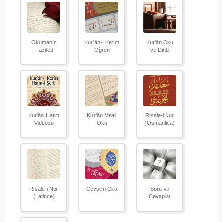
Okumanın
Kur'ân-ı Kerim
Kur'ân Oku
Fazileti
Öğren
ve Dinle
Kur'ân Hatim
Kur'ân Meali
Risale-i Nur
Videosu
Oku
(Osmanlıca)
Risale-i Nur
Cevşen Oku
Soru ve
(Latince)
Cevaplar