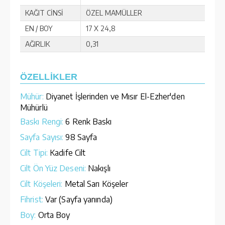
KAĞIT CİNSİ
ÖZEL MAMÜLLER
EN / BOY
17 X 24,8
AĞIRLIK
0,31
ÖZELLİKLER
Mühür:
Diyanet İşlerinden ve Mısır El-Ezher'den
Mühürlü
Baskı Rengi:
6 Renk Baskı
Sayfa Sayısı:
98 Sayfa
Cilt Tipi:
Kadife Cilt
Cilt Ön Yüz Deseni:
Nakışlı
Cilt Köşeleri:
Metal Sarı Köşeler
Fihrist:
Var (Sayfa yanında)
Boy:
Orta Boy