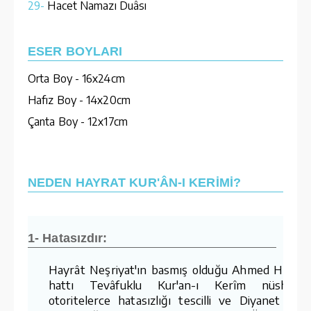
29-
Hacet Namazı Duâsı
ESER BOYLARI
Orta Boy - 16x24cm
Hafız Boy - 14x20cm
Çanta Boy - 12x17cm
NEDEN HAYRAT KUR'ÂN-I KERİMİ?
1- Hatasızdır:
Hayrât Neşriyat'ın basmış olduğu Ahmed Hüsre
hattı Tevâfuklu Kur'an-ı Kerîm nüshaları
otoritelerce hatasızlığı tescilli ve Diyanet İşler