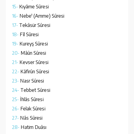
15-
Kıyâme Sûresi
16-
Nebe' (Amme) Sûresi
17-
Tekâsür Sûresi
18-
Fîl Sûresi
19-
Kureyş Sûresi
20-
Mâûn Sûresi
21-
Kevser Sûresi
22-
Kâfirûn Sûresi
23-
Nasr Sûresi
24-
Tebbet Sûresi
25-
İhlâs Sûresi
26-
Felak Sûresi
27-
Nâs Sûresi
28-
Hatim Duâsı