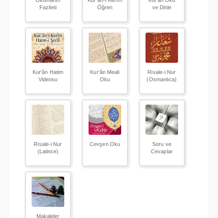
Okumanın
Kur'ân-ı Kerim
Kur'ân Oku
Fazileti
Öğren
ve Dinle
Kur'ân Hatim
Kur'ân Meali
Risale-i Nur
Videosu
Oku
(Osmanlıca)
Risale-i Nur
Cevşen Oku
Soru ve
(Latince)
Cevaplar
Makaleler