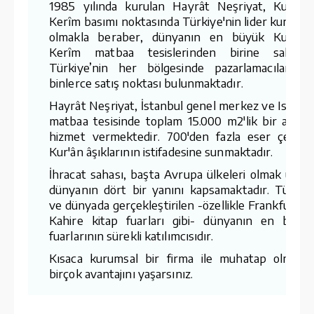
1985 yılında kurulan Hayrât Neşriyat, Kur'ân-
Kerîm basımı noktasında Türkiye'nin lider kuruluş
olmakla beraber, dünyanın en büyük Kur'ân-
Kerîm matbaa tesislerinden birine sahiptir
Türkiye’nin her bölgesinde pazarlamacıları v
binlerce satış noktası bulunmaktadır.
Hayrât Neşriyat, İstanbul genel merkez ve Ispart
matbaa tesisinde toplam 15.000 m2'lik bir aland
hizmet vermektedir. 700'den fazla eser çeşidin
Kur'ân âşıklarının istifadesine sunmaktadır.
İhracat sahası, başta Avrupa ülkeleri olmak üzer
dünyanın dört bir yanını kapsamaktadır. Türkiy
ve dünyada gerçekleştirilen -özellikle Frankfurt v
Kahire kitap fuarları gibi- dünyanın en büyü
fuarlarının sürekli katılımcısıdır.
Kısaca kurumsal bir firma ile muhatap olmanı
birçok avantajını yaşarsınız.