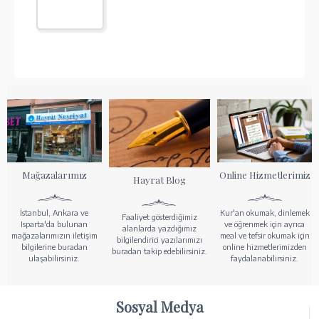
Mağazalarımız
Online Hizmetlerimiz
Hayrat Blog
İstanbul, Ankara ve
Kur'an okumak, dinlemek
Faaliyet gösterdiğimiz
Isparta'da bulunan
ve öğrenmek için ayrıca
alanlarda yazdığımız
mağazalarımızın iletişim
meal ve tefsir okumak için
bilgilendirici yazılarımızı
bilgilerine buradan
online hizmetlerimizden
buradan takip edebilirsiniz.
ulaşabilirsiniz.
faydalanabilirsiniz.
Sosyal Medya