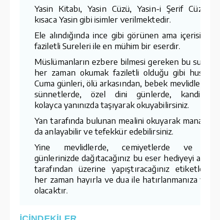
Yasin Kitabı, Yasin Cüzü, Yasin-i Şerif Cüzü v
kısaca Yasin gibi isimler verilmektedir.
Ele alındığında ince gibi görünen ama içerisindek
faziletli Sureleri ile en mühim bir eserdir.
Müslümanların ezbere bilmesi gereken bu sureler
her zaman okumak faziletli olduğu gibi hususe
Cuma günleri, ölü arkasından, bebek mevlidlerinde
sünnetlerde, özel dini günlerde, kandillerd
kolayca yanınızda taşıyarak okuyabilirsiniz.
Yan tarafında bulunan mealini okuyarak manaların
da anlayabilir ve tefekkür edebilirsiniz.
Yine mevlidlerde, cemiyetlerde ve öze
günlerinizde dağıtacağınız bu eser hediyeyi alanla
tarafından üzerine yapıştıracağınız etiketler il
her zaman hayırla ve dua ile hatırlanmanıza vesil
olacaktır.
İÇİNDEKİLER