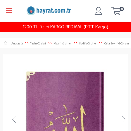
0
1200 TL üzeri KARGO BEDAVA! (PTT Kargo)
Anasayfa
Yasin Cüzleri
Mealli Yasinler
Kadife Ciltliler
Orta Boy - 16x24 cm