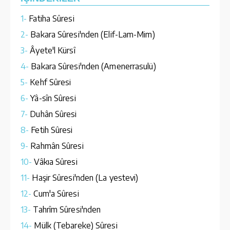
1-
Fatiha Sûresi
2-
Bakara Sûresi'nden (Elif-Lam-Mim)
3-
Âyete'l Kürsî
4-
Bakara Sûresi'nden (Amenerrasulü)
5-
Kehf Sûresi
6-
Yâ-sîn Sûresi
7-
Duhân Sûresi
8-
Fetih Sûresi
9-
Rahmân Sûresi
10-
Vâkıa Sûresi
11-
Haşir Sûresi'nden (La yestevi)
12-
Cum'a Sûresi
13-
Tahrîm Sûresi'nden
14-
Mülk (Tebareke) Sûresi