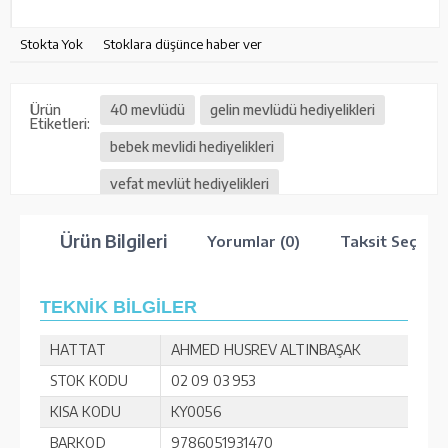
Stokta Yok
Stoklara düşünce haber ver
Ürün
40 mevlüdü
gelin mevlüdü hediyelikleri
Etiketleri:
bebek mevlidi hediyelikleri
vefat mevlüt hediyelikleri
Ürün Bilgileri
Yorumlar (0)
Taksit Seçenek
TEKNİK BİLGİLER
HATTAT
AHMED HUSREV ALTINBAŞAK
STOK KODU
02 09 03 953
KISA KODU
KY0056
BARKOD
9786051931470